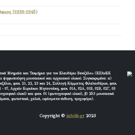
λεμος (1939-1945)
ακά Μνημεία και Τεκμήρια για τον Ελευθέριο Βενιζέλο» (ΕΠΑνΕΚ
ι ψηφιοποίηση μουσειακού και αρχειακού υλικού. Συγκεκριμένα: α)
ιζέλου, φακ. 21, 22, 23 και 24, Συλλογή Κόμματος Φιλελευθέρων, φακ.
 - 07, Αρχείο Κυριάκου Μητσοτάκη, φακ. 01Α, 02Α, 01Β, 02Β, 02Γ, 03
τογραφικό υλικό) και φακ. 01 (φωτογραφικό υλικό), β) 253 μουσειακά
είμενα, φωτιστικά, χαλιά, υφάσματα-ένδυση, τροχοφόρα).
Copyright ©
infolib.gr
2023