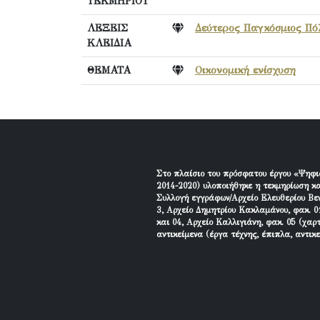
ΤΕΚΜΗΡΙΟΥ
ΛΕΞΕΙΣ
Δεύτερος Παγκόσμιος Πό
ΚΛΕΙΔΙΑ
ΘΕΜΑΤΑ
Οικονομική ενίσχυση
Στο πλαίσιο του πρόσφατου έργου «Ψηφι
2014-2020) υλοποιήθηκε η τεκμηρίωση κα
Συλλογή εγγράφων/Αρχείο Ελευθερίου Βεν
3, Αρχείο Δημητρίου Κακλαμάνου, φακ. 01
και 04, Αρχείο Καλλιγιάνη, φακ. 05 (χαρ
αντικείμενα (έργα τέχνης, έπιπλα, αντικ