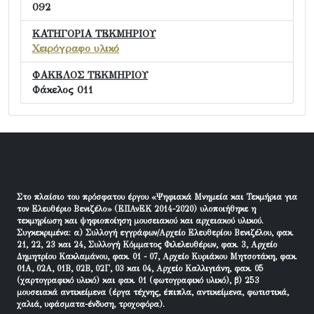
092
ΚΑΤΗΓΟΡΙΑ ΤΕΚΜΗΡΙΟΥ
Χειρόγραφο υλικό
ΦΑΚΕΛΟΣ ΤΕΚΜΗΡΙΟΥ
Φάκελος 011
Στο πλαίσιο του πρόσφατου έργου «Ψηφιακά Μνημεία και Τεκμήρια για
τον Ελευθέριο Βενιζέλο» (ΕΠΑνΕΚ 2014-2020) υλοποιήθηκε η
τεκμηρίωση και ψηφιοποίηση μουσειακού και αρχειακού υλικού.
Συγκεκριμένα: α) Συλλογή εγγράφων/Αρχείο Ελευθερίου Βενιζέλου, φακ.
21, 22, 23 και 24, Συλλογή Κόμματος Φιλελευθέρων, φακ. 3, Αρχείο
Δημητρίου Κακλαμάνου, φακ. 01 - 07, Αρχείο Κυριάκου Μητσοτάκη, φακ.
01Α, 02Α, 01Β, 02Β, 02Γ, 03 και 04, Αρχείο Καλλιγιάνη, φακ. 05
(χαρτογραφικό υλικό) και φακ. 01 (φωτογραφικό υλικό), β) 253
μουσειακά αντικείμενα (έργα τέχνης, έπιπλα, αντικείμενα, φωτιστικά,
χαλιά, υφάσματα-ένδυση, τροχοφόρα).