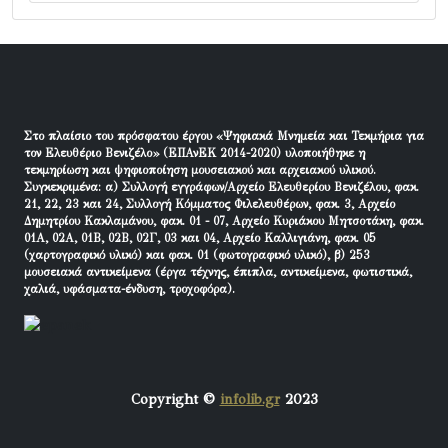
Στο πλαίσιο του πρόσφατου έργου «Ψηφιακά Μνημεία και Τεκμήρια για
τον Ελευθέριο Βενιζέλο» (ΕΠΑνΕΚ 2014-2020) υλοποιήθηκε η
τεκμηρίωση και ψηφιοποίηση μουσειακού και αρχειακού υλικού.
Συγκεκριμένα: α) Συλλογή εγγράφων/Αρχείο Ελευθερίου Βενιζέλου, φακ.
21, 22, 23 και 24, Συλλογή Κόμματος Φιλελευθέρων, φακ. 3, Αρχείο
Δημητρίου Κακλαμάνου, φακ. 01 - 07, Αρχείο Κυριάκου Μητσοτάκη, φακ.
01Α, 02Α, 01Β, 02Β, 02Γ, 03 και 04, Αρχείο Καλλιγιάνη, φακ. 05
(χαρτογραφικό υλικό) και φακ. 01 (φωτογραφικό υλικό), β) 253
μουσειακά αντικείμενα (έργα τέχνης, έπιπλα, αντικείμενα, φωτιστικά,
χαλιά, υφάσματα-ένδυση, τροχοφόρα).
Copyright ©
infolib.gr
2023