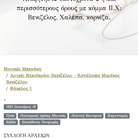
περισσότερους όρους με κόμμα Π.Χ:
Βενιζέλος, Χαλέπα, κορνίζα
.
Μουσείο Μπενάκη
Αρχείο Ελευθερίου Βενιζέλου - Κατάλοιπα Μαρίκας
Βενιζέλου
Φάκελος 1
-
1921 Ιανουάριος 19
Υγεία
Οικονομικές σχέσεις Ιδιωτικές
Πολιτική Εσωτερική
Ευεργετισμός
Βιβλία
Εκπαίδευση Υποτροφίες
ΣΥΛΛΟΓΉ ΑΡΧΕΊΩΝ