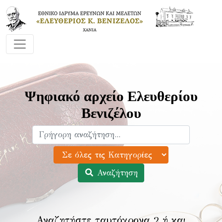
Ψηφιακό αρχείο Ελευθερίου
Βενιζέλου
Αναζήτηση
Αναζητήστε ταυτόχρονα 2 ή και