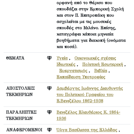
ορφανή από το Θέρισο που
σπουδάζει στην Εμπορική Σχολή
και στον Π. Επιτροπάκη που
ασχολείται με τις μουσικές
σπουδές στο Μιλάνο. Επίσης,
καταγράφει κάποια μηνιαία
βοηθήματα για διακοπή (ονόματα
και ποσά).
ΘΕΜΑΤΑ
Υγεία
,
Οικονομικές σχέσεις
Ιδιωτικές
,
Πολιτική Εσωτερική
,
Ευεργετισμός
,
Βιβλία
,
Εκπαίδευση Υποτροφίες
ΑΠΟΣΤΟΛΕΙΣ
Δαμβέργης Ιωάννης Διευθυντής
ΤΕΚΜΗΡΙΩΝ
του Πολιτικού Γραφείου του
Ε.Βενιζέλου 1862-1938
ΠΑΡΑΛΗΠΤΕΣ
Βενιζέλος Ελευθέριος Κ. 1864-
ΤΕΚΜΗΡΙΩΝ
1936
ΑΝΑΦΕΡΟΜΕΝΟΙ
Όλγα Βασίλισσα της Ελλάδας
,