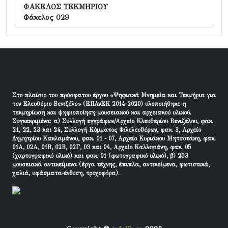
ΦΑΚΕΛΟΣ ΤΕΚΜΗΡΙΟΥ
Φάκελος 029
Στο πλαίσιο του πρόσφατου έργου «Ψηφιακά Μνημεία και Τεκμήρια για
τον Ελευθέριο Βενιζέλο» (ΕΠΑνΕΚ 2014-2020) υλοποιήθηκε η
τεκμηρίωση και ψηφιοποίηση μουσειακού και αρχειακού υλικού.
Συγκεκριμένα: α) Συλλογή εγγράφων/Αρχείο Ελευθερίου Βενιζέλου, φακ.
21, 22, 23 και 24, Συλλογή Κόμματος Φιλελευθέρων, φακ. 3, Αρχείο
Δημητρίου Κακλαμάνου, φακ. 01 - 07, Αρχείο Κυριάκου Μητσοτάκη, φακ.
01Α, 02Α, 01Β, 02Β, 02Γ, 03 και 04, Αρχείο Καλλιγιάνη, φακ. 05
(χαρτογραφικό υλικό) και φακ. 01 (φωτογραφικό υλικό), β) 253
μουσειακά αντικείμενα (έργα τέχνης, έπιπλα, αντικείμενα, φωτιστικά,
χαλιά, υφάσματα-ένδυση, τροχοφόρα).