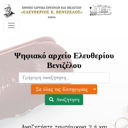
Ψηφιακό αρχείο Ελευθερίου
Βενιζέλου
Αναζήτηση
Αναζητήστε ταυτόχρονα 2 ή και