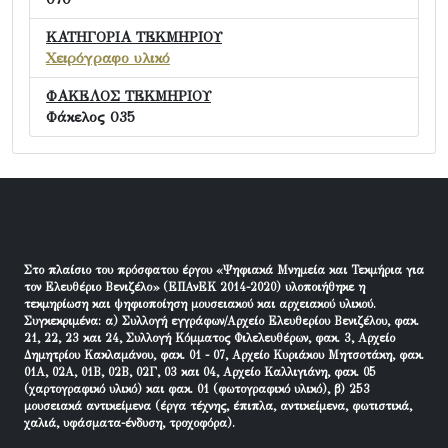
ΚΑΤΗΓΟΡΙΑ ΤΕΚΜΗΡΙΟΥ
Χειρόγραφο υλικό
ΦΑΚΕΛΟΣ ΤΕΚΜΗΡΙΟΥ
Φάκελος 035
Στο πλαίσιο του πρόσφατου έργου «Ψηφιακά Μνημεία και Τεκμήρια για
τον Ελευθέριο Βενιζέλο» (ΕΠΑνΕΚ 2014-2020) υλοποιήθηκε η
τεκμηρίωση και ψηφιοποίηση μουσειακού και αρχειακού υλικού.
Συγκεκριμένα: α) Συλλογή εγγράφων/Αρχείο Ελευθερίου Βενιζέλου, φακ.
21, 22, 23 και 24, Συλλογή Κόμματος Φιλελευθέρων, φακ. 3, Αρχείο
Δημητρίου Κακλαμάνου, φακ. 01 - 07, Αρχείο Κυριάκου Μητσοτάκη, φακ.
01Α, 02Α, 01Β, 02Β, 02Γ, 03 και 04, Αρχείο Καλλιγιάνη, φακ. 05
(χαρτογραφικό υλικό) και φακ. 01 (φωτογραφικό υλικό), β) 253
μουσειακά αντικείμενα (έργα τέχνης, έπιπλα, αντικείμενα, φωτιστικά,
χαλιά, υφάσματα-ένδυση, τροχοφόρα).