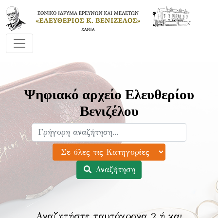
Ψηφιακό αρχείο Ελευθερίου
Βενιζέλου
Αναζήτηση
Αναζητήστε ταυτόχρονα 2 ή και