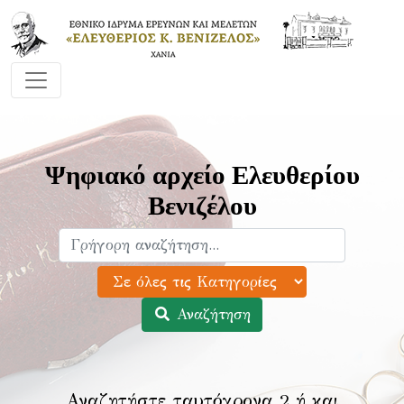
Ψηφιακό αρχείο Ελευθερίου
Βενιζέλου
Αναζήτηση
Αναζητήστε ταυτόχρονα 2 ή και