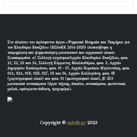
Στο πλαίσιο του πρόσφατου έργου «Ψηφιακά Μνημεία και Τεκμήρια για
τον Ελευθέριο Βενιζέλο» (ΕΠΑνΕΚ 2014-2020) υλοποιήθηκε η
τεκμηρίωση και ψηφιοποίηση μουσειακού και αρχειακού υλικού.
Συγκεκριμένα: α) Συλλογή εγγράφων/Αρχείο Ελευθερίου Βενιζέλου, φακ.
21, 22, 23 και 24, Συλλογή Κόμματος Φιλελευθέρων, φακ. 3, Αρχείο
Δημητρίου Κακλαμάνου, φακ. 01 - 07, Αρχείο Κυριάκου Μητσοτάκη, φακ.
01Α, 02Α, 01Β, 02Β, 02Γ, 03 και 04, Αρχείο Καλλιγιάνη, φακ. 05
(χαρτογραφικό υλικό) και φακ. 01 (φωτογραφικό υλικό), β) 253
μουσειακά αντικείμενα (έργα τέχνης, έπιπλα, αντικείμενα, φωτιστικά,
χαλιά, υφάσματα-ένδυση, τροχοφόρα).
Copyright ©
infolib.gr
2023