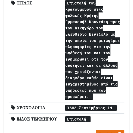
ΤΙΤΛΟΣ
Επιστολή του
κρατουμένου στις
φυλακές Κρήτης
Εμμανουήλ Κουντάκη προς
τον Δικηγόρο του
Ελευθέριο Βενιζέλο με
την οποία του μεταφέρει
πληροφορίες για την
υπόθεσή του και τον
ενημερώνει ότι τον
συστήνει και σε άλλους
που χρειάζονται
δικηγόρο καθώς είναι
ευχαριστημένος από τις
υπηρεσίες που του
προσφέρει.
ΧΡΟΝΟΛΟΓΙΑ
1888 Σεπτέμβριος 14
ΕΙΔΟΣ ΤΕΚΜΗΡΙΟΥ
Επιστολή