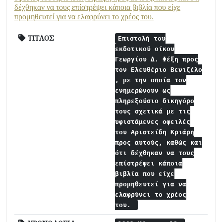
δέχθηκαν να τους επίστρέψει κάποια βιβλία που είχε
προμηθευτεί για να ελαφρύνει το χρέος του.
ΤΙΤΛΟΣ
Επιστολή του
εκδοτικού οίκου
Γεωργίου Δ. Φέξη προς
τον Ελευθέριο Βενιζέλο
, με την οποία τον
ενημερώνουν ως
πληρεξούσιο δικηγόρο
τους σχετικά με τις
υφιστάμενες οφειλές
του Αριστείδη Κριάρη
προς αυτούς, καθώς και
ότι δέχθηκαν να τους
επίστρέψει κάποια
βιβλία που είχε
προμηθευτεί για να
ελαφρύνει το χρέος
του.