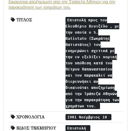
δικαιούται αποζημίωση από την Τράπεζα Αθηνών για την
παρακράτηση των χρημάτων του.
ΤΙΤΛΟΣ
Επιστολή προς τον
Ελευθέριο Βενιζέλο , με
την οποία ο S.
Batistato (Σωκράτης
Βατιστάτος) τον
ενημερώνει σχετικά με
την εν εξελίξει νομική
του υπόθεση κατά του
Πέτρου Παπαναστασίου
και τον παρακαλεί να
διερευνήσει αν
δικαιούται αποζημίωση
από την Τράπεζα Αθηνών
για την παρακράτηση των
χρημάτων του.
ΧΡΟΝΟΛΟΓΙΑ
1901 Νοέμβριος 10
ΕΙΔΟΣ ΤΕΚΜΗΡΙΟΥ
Επιστολή