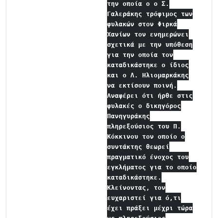
την οποία ο ο Σ.
Γαλεράκης τρόφιμος των
φυλακών στον Φιρκά
Χανίων τον ενημερώνει
σχετικά με την υπόθεση
για την οποία τον
καταδικάστηκε ο ίδιος
και ο Λ. Ηλιομαρκάκης
να εκτίσουν ποινή.
Αναφέρει ότι ήρθε στις
φυλακές ο δικηγόρος
Πανηγυράκης
πληρεξούσιος του Π.
Κόκκινου τον οποίο ο
συντάκτης θεωρεί
πραγματικό ένοχος του
εγκλήματος για το οποίο
καταδικάστηκε.
Κλείνοντας, τον
ευχαριστεί για ό,τι
έχει πράξει μέχρι τώρα