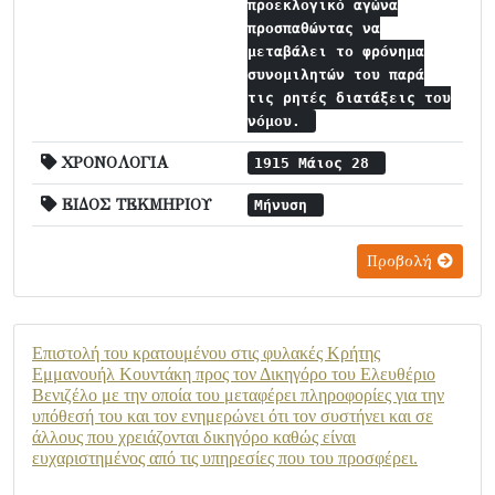
προεκλογικό αγώνα
προσπαθώντας να
μεταβάλει το φρόνημα
συνομιλητών του παρά
τις ρητές διατάξεις του
νόμου.
ΧΡΟΝΟΛΟΓΙΑ
1915 Μάιος 28
ΕΙΔΟΣ ΤΕΚΜΗΡΙΟΥ
Μήνυση
Προβολή
Επιστολή του κρατουμένου στις φυλακές Κρήτης
Εμμανουήλ Κουντάκη προς τον Δικηγόρο του Ελευθέριο
Βενιζέλο με την οποία του μεταφέρει πληροφορίες για την
υπόθεσή του και τον ενημερώνει ότι τον συστήνει και σε
άλλους που χρειάζονται δικηγόρο καθώς είναι
ευχαριστημένος από τις υπηρεσίες που του προσφέρει.