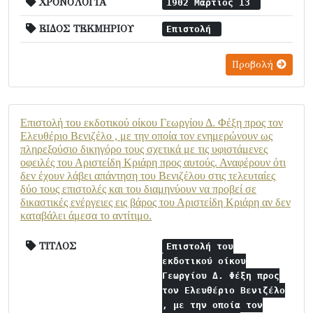
ΧΡΟΝΟΛΟΓΙΑ
1902 Μάρτιος 13
ΕΙΔΟΣ ΤΕΚΜΗΡΙΟΥ
Επιστολή
Προβολή
Επιστολή του εκδοτικού οίκου Γεωργίου Δ. Φέξη προς τον
Ελευθέριο Βενιζέλο , με την οποία τον ενημερώνουν ως
πληρεξούσιο δικηγόρο τους σχετικά με τις υφιστάμενες
οφειλές του Αριστείδη Κριάρη προς αυτούς. Αναφέρουν ότι
δεν έχουν λάβει απάντηση του Βενιζέλου στις τελευταίες
δύο τους επιστολές και του διαμηνύουν να προβεί σε
δικαστικές ενέργειες εις βάρος του Αριστείδη Κριάρη αν δεν
καταβάλει άμεσα το αντίτιμο.
ΤΙΤΛΟΣ
Επιστολή του
εκδοτικού οίκου
Γεωργίου Δ. Φέξη προς
τον Ελευθέριο Βενιζέλο
, με την οποία τον