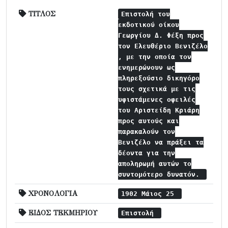
ΤΙΤΛΟΣ
Επιστολή του
εκδοτικού οίκου
Γεωργίου Δ. Φέξη προς
τον Ελευθέριο Βενιζέλο
, με την οποία τον
ενημερώνουν ως
πληρεξούσιο δικηγόρο
τους σχετικά με τις
υφιστάμενες οφειλές
του Αριστείδη Κριάρη
προς αυτούς και
παρακαλούν τον
Βενιζέλο να πράξει τα
δέοντα για την
αποληρωμή αυτών το
συντομότερο δυνατόν.
ΧΡΟΝΟΛΟΓΙΑ
1902 Μάιος 25
ΕΙΔΟΣ ΤΕΚΜΗΡΙΟΥ
Επιστολή