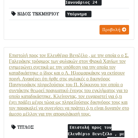
Ιανουάριος 24
ΕΙΔΟΣ ΤΕΚΜΗΡΙΟΥ
Υπόμνημα
Προβολή
Επιστολή προς τον Ελευθέριο Βενιζέλο , με την οποία ο ο Σ.
Γαλεράκης τρόφιμος των φυλακών στον Φιρκά Χανίων τον
ενημερώνει σχετικά με την υπόθεση για την οποία τον
καταδικάστηκε ο ίδιος και ο Λ. Ηλιομαρκάκης να εκτίσουν
ποινή. Αναφέρει ότι ήρθε στις φυλακές ο δικηγόρος
Πανηγυράκης πληρεξούσιος του Π. Κόκκινου τον οποίο ο
συντάκτης θεωρεί πραγματικό ένοχος του εγκλήματος για το
οποίο καταδικάστηκε. Κλείνοντας, τον ευχαριστεί για ό,τι
έχει πράξει μέχρι τώρα ως πληρεξούσιος δικηγόρος τους και
τον παρακαλεί να συνεχίσει να πράττει ό,τι είναι δυνατόν στο
άμεσο μέλλον για την αποφυλάκισή τους.
ΤΙΤΛΟΣ
Επιστολή προς τον
Ελευθέριο Βενιζέλο , με