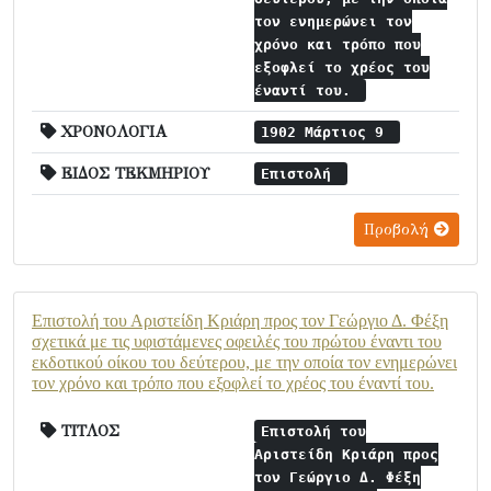
τον ενημερώνει τον
χρόνο και τρόπο που
εξοφλεί το χρέος του
έναντί του.
ΧΡΟΝΟΛΟΓΙΑ
1902 Μάρτιος 9
ΕΙΔΟΣ ΤΕΚΜΗΡΙΟΥ
Επιστολή
Προβολή
Επιστολή του Αριστείδη Κριάρη προς τον Γεώργιο Δ. Φέξη
σχετικά με τις υφιστάμενες οφειλές του πρώτου έναντι του
εκδοτικού οίκου του δεύτερου, με την οποία τον ενημερώνει
τον χρόνο και τρόπο που εξοφλεί το χρέος του έναντί του.
ΤΙΤΛΟΣ
Επιστολή του
Αριστείδη Κριάρη προς
τον Γεώργιο Δ. Φέξη