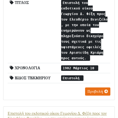
ΤΙΤΛΟΣ
Επιστολή του
εκδοτικού οίκου
Γεωργίου Δ. Φέξη προς
τον Ελευθέριο Βενιζέλο
, με την οποία τον
ενημερώνουν ως
πληρεξούσιο δικηγόρο
τους σχετικά με τις
υφιστάμενες οφειλές
του Αριστείδη Κριάρη
προς αυτούς.
ΧΡΟΝΟΛΟΓΙΑ
1902 Μάρτιος 10
ΕΙΔΟΣ ΤΕΚΜΗΡΙΟΥ
Επιστολή
Προβολή
Επιστολή του εκδοτικού οίκου Γεωργίου Δ. Φέξη προς τον