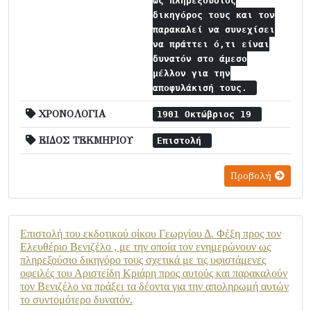
ως πληρεξούσιος
δικηγόρος τους και τον
παρακαλεί να συνεχίσει
να πράττει ό,τι είναι
δυνατόν στο άμεσο
μέλλον για την
αποφυλάκισή τους.
ΧΡΟΝΟΛΟΓΙΑ
1901 Οκτώβριος 19
ΕΙΔΟΣ ΤΕΚΜΗΡΙΟΥ
Επιστολή
Προβολή
Επιστολή του εκδοτικού οίκου Γεωργίου Δ. Φέξη προς τον
Ελευθέριο Βενιζέλο , με την οποία τον ενημερώνουν ως
πληρεξούσιο δικηγόρο τους σχετικά με τις υφιστάμενες
οφειλές του Αριστείδη Κριάρη προς αυτούς και παρακαλούν
τον Βενιζέλο να πράξει τα δέοντα για την αποληρωμή αυτών
το συντομότερο δυνατόν.