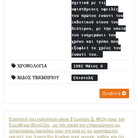
σχετικά με τις
υφιστάμενες οφειλές
του πρώτου έναντι του
εκδοτικού οίκου του
δεύτερου, με την οποία
τον ενημερώνει τον
χρόνο και τρόπο που
εξοφλεί το χρέος του
έναντί του.
ΧΡΟΝΟΛΟΓΙΑ
1902 Μάιος 6
ΕΙΔΟΣ ΤΕΚΜΗΡΙΟΥ
Επιστολή
Προβολή
Επιστολή του εκδοτικού οίκου Γεωργίου Δ. Φέξη προς τον
Ελευθέριο Βενιζέλο , με την οποία τον ενημερώνουν ως
πληρεξούσιο δικηγόρο τους σχετικά με τις υφιστάμενες
οφειλές του Αριστείδη Κριάρη προς αυτούς, καθώς και ότι