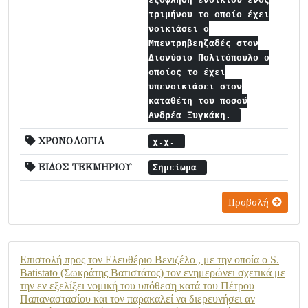
τριμήνου το οποίο έχει
νοικιάσει ο
Μπεντρηβεηζαδές στον
Διονύσιο Πολιτόπουλο ο
οποίος το έχει
υπενοικιάσει στον
καταθέτη του ποσού
Ανδρέα Ξυγκάκη.
ΧΡΟΝΟΛΟΓΙΑ
χ.χ.
ΕΙΔΟΣ ΤΕΚΜΗΡΙΟΥ
Σημείωμα
Προβολή
Επιστολή προς τον Ελευθέριο Βενιζέλο , με την οποία ο S.
Batistato (Σωκράτης Βατιστάτος) τον ενημερώνει σχετικά με
την εν εξελίξει νομική του υπόθεση κατά του Πέτρου
Παπαναστασίου και τον παρακαλεί να διερευνήσει αν