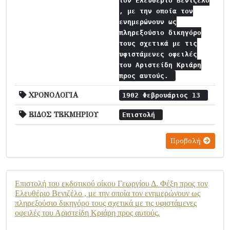
τον Ελευθέριο Βενιζέλο
, με την οποία τον
ενημερώνουν ως
πληρεξούσιο δικηγόρο
τους σχετικά με τις
υφιστάμενες οφειλές
του Αριστείδη Κριάρη
προς αυτούς.
ΧΡΟΝΟΛΟΓΙΑ
1902 Φεβρουάριος 13
ΕΙΔΟΣ ΤΕΚΜΗΡΙΟΥ
Επιστολή
Προβολή
Επιστολή του εκδοτικού οίκου Γεωργίου Δ. Φέξη προς τον
Ελευθέριο Βενιζέλο , με την οποία τον ενημερώνουν ως
πληρεξούσιο δικηγόρο τους σχετικά με τις υφιστάμενες
οφειλές του Αριστείδη Κριάρη προς αυτούς.