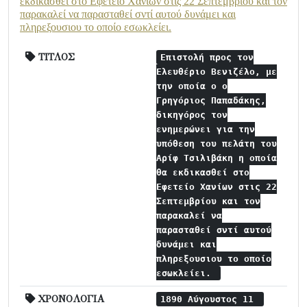
εκδικασθεί στο Εφετείο Χανίων στις 22 Σεπτεμβρίου και τον
παρακαλεί να παρασταθεί σντί αυτού δυνάμει και
πληρεξουσιου το οποίο εσωκλείει.
ΤΙΤΛΟΣ
Επιστολή προς τον
Ελευθέριο Βενιζέλο, με
την οποία ο ο
Γρηγόριος Παπαδάκης,
δικηγόρος τον
ενημερώνει για την
υπόθεση του πελάτη του
Αρίφ Τσιλιβάκη η οποία
θα εκδικασθεί στο
Εφετείο Χανίων στις 22
Σεπτεμβρίου και τον
παρακαλεί να
παρασταθεί σντί αυτού
δυνάμει και
πληρεξουσιου το οποίο
εσωκλείει.
ΧΡΟΝΟΛΟΓΙΑ
1890 Αύγουστος 11