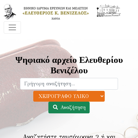
Ψηφιακό αρχείο Ελευθερίου
Βενιζέλου
Αναζήτηση
Αναζητήστε ταυτόχρονα 2 ή και