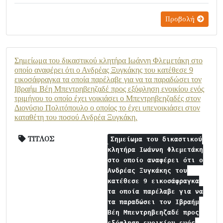
Προβολή
Σημείωμα του δικαστικού κλητήρα Ιωάννη Φλεμετάκη στο
οποίο αναφέρει ότι ο Ανδρέας Ξυγκάκης του κατέθεσε 9
εικοσάφραγκα τα οποία παρέλαβε για να τα παραδώσει τον
Ιβραήμ Βέη Μπεντρηβεηζαδέ προς εξόφληση ενοικίου ενός
τριμήνου το οποίο έχει νοικιάσει ο Μπεντρηβεηζαδές στον
Διονύσιο Πολιτόπουλο ο οποίος το έχει υπενοικιάσει στον
καταθέτη του ποσού Ανδρέα Ξυγκάκη.
ΤΙΤΛΟΣ
Σημείωμα του δικαστικού
κλητήρα Ιωάννη Φλεμετάκη
στο οποίο αναφέρει ότι ο
Ανδρέας Ξυγκάκης του
κατέθεσε 9 εικοσάφραγκα
τα οποία παρέλαβε για να
τα παραδώσει τον Ιβραήμ
Βέη Μπεντρηβεηζαδέ προς
εξόφληση ενοικίου ενός