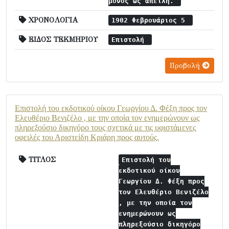
μόνος ως απειλή.
ΧΡΟΝΟΛΟΓΙΑ
1902 Φεβρουάριος 5
ΕΙΔΟΣ ΤΕΚΜΗΡΙΟΥ
Επιστολή
Προβολή
Επιστολή του εκδοτικού οίκου Γεωργίου Δ. Φέξη προς τον
Ελευθέριο Βενιζέλο , με την οποία τον ενημερώνουν ως
πληρεξούσιο δικηγόρο τους σχετικά με τις υφιστάμενες
οφειλές του Αριστείδη Κριάρη προς αυτούς.
ΤΙΤΛΟΣ
Επιστολή του
εκδοτικού οίκου
Γεωργίου Δ. Φέξη προς
τον Ελευθέριο Βενιζέλο
, με την οποία τον
ενημερώνουν ως
πληρεξούσιο δικηγόρο