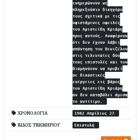
ενημερώνουν ως
πληρεξούσιο δικηγόρο
τους σχετικά με τις
υφιστάμενες οφειλές
του Αριστείδη Κριάρη
προς αυτούς. Αναφέρουν
ότι δεν έχουν λάβει
απάντηση του Βενιζέλου
στις τελευταίες δύο
τους επιστολές και του
διαμηνύουν να προβεί
σε δικαστικές
ενέργειες εις βάρος
του Αριστείδη Κριάρη
αν δεν καταβάλει άμεσα
το αντίτιμο.
ΧΡΟΝΟΛΟΓΙΑ
1902 Απρίλιος 27
ΕΙΔΟΣ ΤΕΚΜΗΡΙΟΥ
Επιστολή