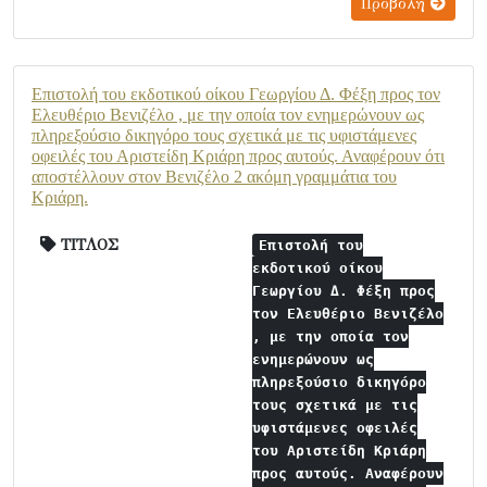
Προβολή
Επιστολή του εκδοτικού οίκου Γεωργίου Δ. Φέξη προς τον
Ελευθέριο Βενιζέλο , με την οποία τον ενημερώνουν ως
πληρεξούσιο δικηγόρο τους σχετικά με τις υφιστάμενες
οφειλές του Αριστείδη Κριάρη προς αυτούς. Αναφέρουν ότι
αποστέλλουν στον Βενιζέλο 2 ακόμη γραμμάτια του
Κριάρη.
ΤΙΤΛΟΣ
Επιστολή του
εκδοτικού οίκου
Γεωργίου Δ. Φέξη προς
τον Ελευθέριο Βενιζέλο
, με την οποία τον
ενημερώνουν ως
πληρεξούσιο δικηγόρο
τους σχετικά με τις
υφιστάμενες οφειλές
του Αριστείδη Κριάρη
προς αυτούς. Αναφέρουν