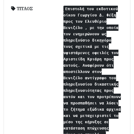
ΤΙΤΛΟΣ
Επιστολή του εκδοτικού
οίκου Γεωργίου Δ. Φέξη
προς τον Ελευθέριο
Βενιζέλο , με την οποία
τον ενημερώνουν ως
πληρεξούσιο δικηγόρο
τους σχετικά με τις
υφιστάμενες οφειλές του
Αριστείδη Κριάρη προς
αυτούς. Αναφέρουν ότι
αποστέλλουν στον
Βενιζέλο αντίγραφο του
πληρεξουσίου δικαστικής
πληρεξουσιότητας προς
αυτόν και τον προτρέπουν
να προσπαθήσει να λύσει
το ζήτημα εξώδικα αρχικά
και να μεταχειριστεί το
μέσο της κήρυξης σε
κατάσταση πτώχευσης