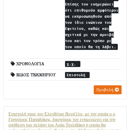
Επίσης τον ενημερώνει
ότι επιθυμούν αμφότεροι
να εκπροσωπηθούν από
τον ίδιο ενώπιον του
Εφετείου, καθώς και
σχετικά με την αμοιβή
του και τον τρόπο με
τον οποίο θα τη λάβει.
ΧΡΟΝΟΛΟΓΙΑ
χ.χ.
ΕΙΔΟΣ ΤΕΚΜΗΡΙΟΥ
Επιστολή
Προβολή
Επιστολή προς τον Ελευθέριο Βενιζέλο, με την οποία ο ο
Γρηγόριος Παπαδάκης, δικηγόρος τον ενημερώνει για την
υπόθεση του πελάτη του Αρίφ Τσιλιβάκη η οποία θα