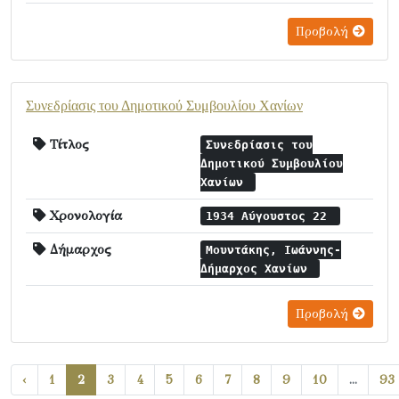
Προβολή
Συνεδρίασις του Δημοτικού Συμβουλίου Χανίων
Τίτλος
Συνεδρίασις του
Δημοτικού Συμβουλίου
Χανίων
Χρονολογία
1934 Αύγουστος 22
Δήμαρχος
Μουντάκης, Ιωάννης-
Δήμαρχος Χανίων
Προβολή
‹
1
2
3
4
5
6
7
8
9
10
...
93