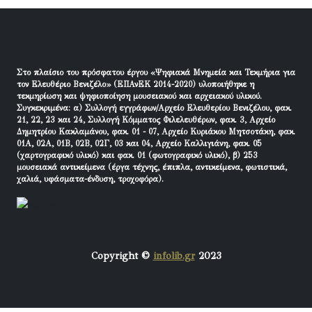
Στο πλαίσιο του πρόσφατου έργου «Ψηφιακά Μνημεία και Τεκμήρια για
τον Ελευθέριο Βενιζέλο» (ΕΠΑνΕΚ 2014-2020) υλοποιήθηκε η
τεκμηρίωση και ψηφιοποίηση μουσειακού και αρχειακού υλικού.
Συγκεκριμένα: α) Συλλογή εγγράφων/Αρχείο Ελευθερίου Βενιζέλου, φακ.
21, 22, 23 και 24, Συλλογή Κόμματος Φιλελευθέρων, φακ. 3, Αρχείο
Δημητρίου Κακλαμάνου, φακ. 01 - 07, Αρχείο Κυριάκου Μητσοτάκη, φακ.
01Α, 02Α, 01Β, 02Β, 02Γ, 03 και 04, Αρχείο Καλλιγιάνη, φακ. 05
(χαρτογραφικό υλικό) και φακ. 01 (φωτογραφικό υλικό), β) 253
μουσειακά αντικείμενα (έργα τέχνης, έπιπλα, αντικείμενα, φωτιστικά,
χαλιά, υφάσματα-ένδυση, τροχοφόρα).
Copyright ©
infolib.gr
2023