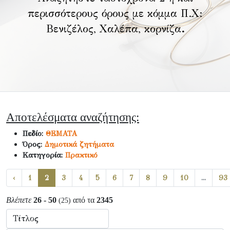
περισσότερους όρους με κόμμα Π.Χ:
Βενιζέλος, Χαλέπα, κορνίζα
.
Αποτελέσματα αναζήτησης:
Πεδίο:
ΘΕΜΑΤΑ
Όρος:
Δημοτικά ζητήματα
Κατηγορία:
Πρακτικό
‹
1
2
3
4
5
6
7
8
9
10
...
93
Βλέπετε
26 - 50
από τα
2345
(25)