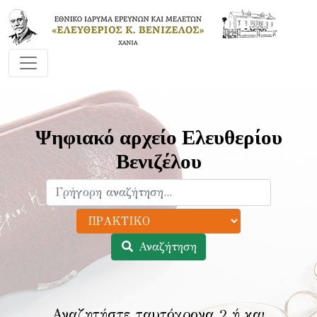
Ψηφιακό αρχείο Ελευθερίου
Βενιζέλου
Αναζήτηση
Αναζητήστε ταυτόχρονα 2 ή και