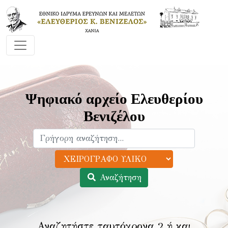
Ψηφιακό αρχείο Ελευθερίου
Βενιζέλου
Αναζήτηση
Αναζητήστε ταυτόχρονα 2 ή και