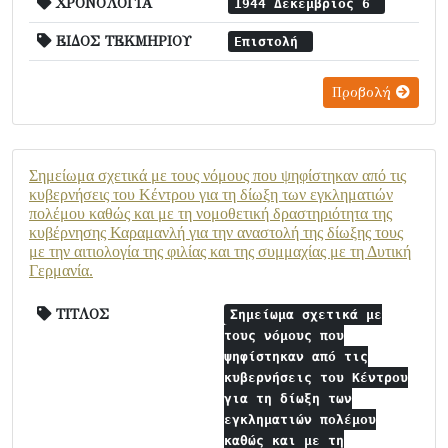
ΧΡΟΝΟΛΟΓΙΑ
1944 Δεκέμβριος 6
ΕΙΔΟΣ ΤΕΚΜΗΡΙΟΥ
Επιστολή
Προβολή
Σημείωμα σχετικά με τους νόμους που ψηφίστηκαν από τις
κυβερνήσεις του Κέντρου για τη δίωξη των εγκληματιών
πολέμου καθώς και με τη νομοθετική δραστηριότητα της
κυβέρνησης Καραμανλή για την αναστολή της δίωξης τους
με την αιτιολογία της φιλίας και της συμμαχίας με τη Δυτική
Γερμανία.
ΤΙΤΛΟΣ
Σημείωμα σχετικά με
τους νόμους που
ψηφίστηκαν από τις
κυβερνήσεις του Κέντρου
για τη δίωξη των
εγκληματιών πολέμου
καθώς και με τη