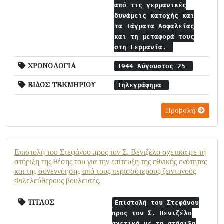
από τις γερμανικές
δυνάμεις κατοχής και
τα Τάγματα Ασφαλείας
και τη μεταφορά τους
στη Γερμανία.
ΧΡΟΝΟΛΟΓΙΑ
1944 Αύγουστος 25
ΕΙΔΟΣ ΤΕΚΜΗΡΙΟΥ
Τηλεγράφημα
Προβολή
Επιστολή του Στεφάνου προς τον Σ. Βενιζέλο σχετικά με τη
στήριξη της θέσης του για την επίτευξη της εθνικής ενότητας
και της συνεννόησης από τους περισσότερους ζωντανούς
Φιλελεύθερους βουλευτές.
ΤΙΤΛΟΣ
Επιστολή του Στεφάνου
προς τον Σ. Βενιζέλο
σχετικά με τη στήριξη