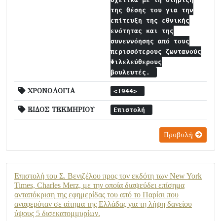
της θέσης του για την
επίτευξη της εθνικής
ενότητας και της
συνεννόησης από τους
περισσότερους ζωντανούς
Φιλελεύθερους
βουλευτές.
ΧΡΟΝΟΛΟΓΙΑ
<1944>
ΕΙΔΟΣ ΤΕΚΜΗΡΙΟΥ
Επιστολή
Προβολή
Επιστολή του Σ. Βενιζέλου προς τον εκδότη των New York
Times, Charles Merz, με την οποία διαψεύδει επίσημα
ανταπόκριση της εφημερίδας του από το Παρίσι που
αναφερόταν σε αίτημα της Ελλάδας για τη λήψη δανείου
ύψους 5 δισεκατομμυρίων.