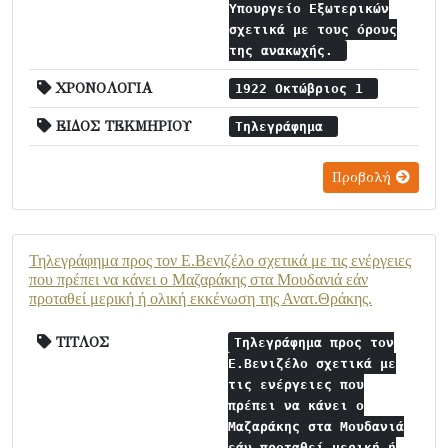
Υπουργείο Εξωτερικών
σχετικά με τους όρους
της ανακωχής.
ΧΡΟΝΟΛΟΓΙΑ
1922 Οκτώβριος 1
ΕΙΔΟΣ ΤΕΚΜΗΡΙΟΥ
Τηλεγράφημα
Προβολή
Τηλεγράφημα προς τον Ε.Βενιζέλο σχετικά με τις ενέργειες
που πρέπει να κάνει ο Μαζαράκης στα Μουδανιά εάν
προταθεί μερική ή ολική εκκένωση της Ανατ.Θράκης.
ΤΙΤΛΟΣ
Τηλεγράφημα προς τον
Ε.Βενιζέλο σχετικά με
τις ενέργειες που
πρέπει να κάνει ο
Μαζαράκης στα Μουδανιά
εάν προταθεί μερική ή