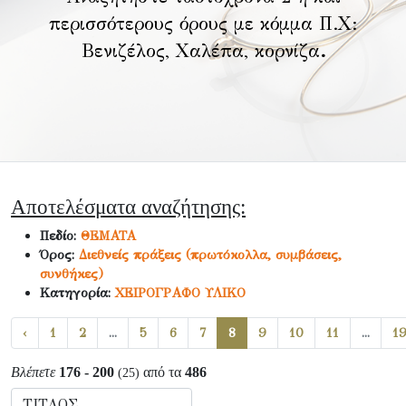
περισσότερους όρους με κόμμα Π.Χ:
Βενιζέλος, Χαλέπα, κορνίζα
.
Αποτελέσματα αναζήτησης:
Πεδίο:
ΘΕΜΑΤΑ
Όρος:
Διεθνείς πράξεις (πρωτόκολλα, συμβάσεις,
συνθήκες)
Κατηγορία:
ΧΕΙΡΟΓΡΑΦΟ ΥΛΙΚΟ
‹
1
2
...
5
6
7
8
9
10
11
...
1
Βλέπετε
176 - 200
από τα
486
(25)