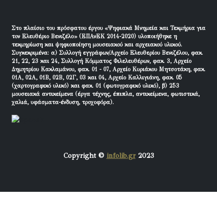
Στο πλαίσιο του πρόσφατου έργου «Ψηφιακά Μνημεία και Τεκμήρια για
τον Ελευθέριο Βενιζέλο» (ΕΠΑνΕΚ 2014-2020) υλοποιήθηκε η
τεκμηρίωση και ψηφιοποίηση μουσειακού και αρχειακού υλικού.
Συγκεκριμένα: α) Συλλογή εγγράφων/Αρχείο Ελευθερίου Βενιζέλου, φακ.
21, 22, 23 και 24, Συλλογή Κόμματος Φιλελευθέρων, φακ. 3, Αρχείο
Δημητρίου Κακλαμάνου, φακ. 01 - 07, Αρχείο Κυριάκου Μητσοτάκη, φακ.
01Α, 02Α, 01Β, 02Β, 02Γ, 03 και 04, Αρχείο Καλλιγιάνη, φακ. 05
(χαρτογραφικό υλικό) και φακ. 01 (φωτογραφικό υλικό), β) 253
μουσειακά αντικείμενα (έργα τέχνης, έπιπλα, αντικείμενα, φωτιστικά,
χαλιά, υφάσματα-ένδυση, τροχοφόρα).
Copyright ©
infolib.gr
2023