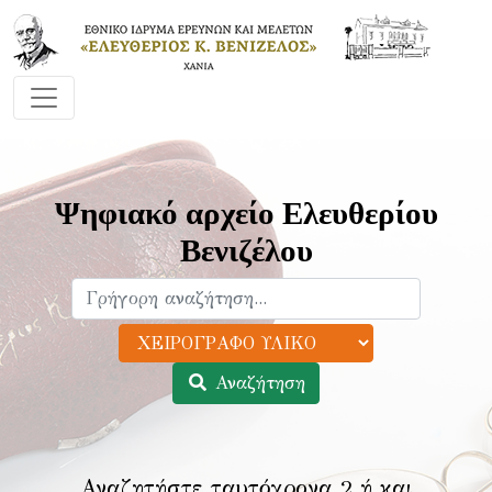
Ψηφιακό αρχείο Ελευθερίου
Βενιζέλου
Αναζήτηση
Αναζητήστε ταυτόχρονα 2 ή και