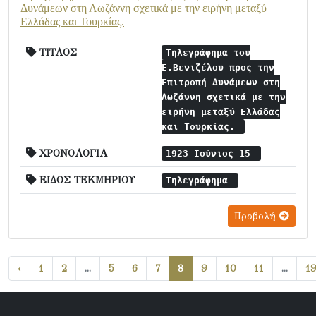
Δυνάμεων στη Λωζάννη σχετικά με την ειρήνη μεταξύ
Ελλάδας και Τουρκίας.
ΤΙΤΛΟΣ
Τηλεγράφημα του
Ε.Βενιζέλου προς την
Επιτροπή Δυνάμεων στη
Λωζάννη σχετικά με την
ειρήνη μεταξύ Ελλάδας
και Τουρκίας.
ΧΡΟΝΟΛΟΓΙΑ
1923 Ιούνιος 15
ΕΙΔΟΣ ΤΕΚΜΗΡΙΟΥ
Τηλεγράφημα
Προβολή
‹
1
2
...
5
6
7
8
9
10
11
...
1