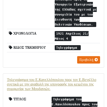
Υπουργείο Εξωτερικών
της Ελλάδας σχετικά με
συνομιλία του με τον
Διευθυντή των
Πολιτικών Υποθέσεων.
ΧΡΟΝΟΛΟΓΙΑ
1921 Απρίλιος 21/
Μάιος 4
ΕΙΔΟΣ ΤΕΚΜΗΡΙΟΥ
Τηλεγράφημα
Προβολή
Τηλεγράφημα του Ε.Κανελλόπουλου προς τον Ε.Βενιζέλο
σχετικά με την αναβολή της υπογραφής του κειμένου της
συμφωνίας των Μουδανιών.
ΤΙΤΛΟΣ
Τηλεγράφημα του
Ε.Κανελλόπουλου προς τον