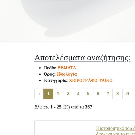
Αποτελέσματα αναζήτησης:
Πεδίο:
ΘΕΜΑΤΑ
Όρος:
Ιδεολογία
Κατηγορία:
ΧΕΙΡΟΓΡΑΦΟ ΥΛΙΚΟ
‹
1
2
3
4
5
6
7
8
9
Βλέπετε
1 - 25
από τα
367
(25)
Πιστοποιητικό του 
διαγωγή και το υγι