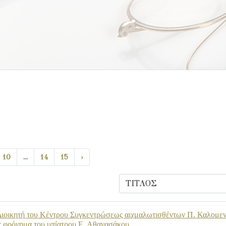
10
...
14
15
›
Διοικητή του Κέντρου Συγκεντρώσεως αιχμαλωτισθέντων Π. Καλομενόπ
ές φρόνημα του υπίατρου Ε. Αθανασάκου.