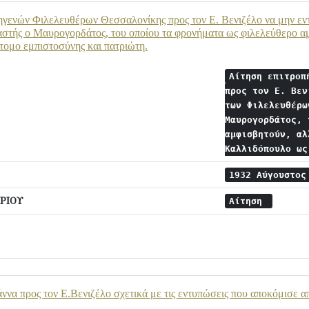
ηγενών Φιλελευθέρων Θεσσαλονίκης προς τον Ε. Βενιζέλο να μην ε
στής ο Μαυρογορδάτος, του οποίου τα φρονήματα ως φιλελεύθερο α
ομο εμπιστοσύνης και πατριώτη.
Αίτηση επιτροπ
προς τον Ε. Βεν
των Φιλελευθέρω
Μαυρογορδάτος, 
αμφισβητούν, αλ
Καλλιδόπουλο ω
1932 Αύγουστο
ΡΙΟΥ
Αίτηση
να προς τον Ε.Βενιζέλο σχετικά με τις εντυπώσεις που αποκόμισε από