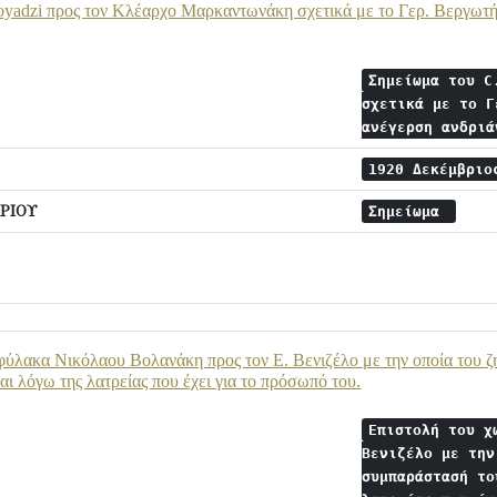
yadzi προς τον Κλέαρχο Μαρκαντωνάκη σχετικά με το Γερ. Βεργωτή 
Σημείωμα του C
σχετικά με το Γ
ανέγερση ανδρι
1920 Δεκέμβρι
ΡΙΟΥ
Σημείωμα
ύλακα Νικόλαου Βολανάκη προς τον Ε. Βενιζέλο με την οποία του ζη
αι λόγω της λατρείας που έχει για το πρόσωπό του.
Επιστολή του χ
Βενιζέλο με την
συμπαράστασή το