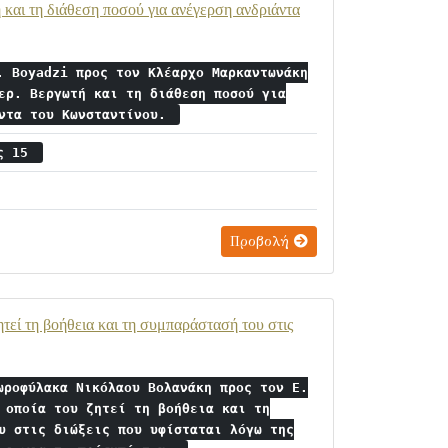
και τη διάθεση ποσού για ανέγερση ανδριάντα
. Boyadzi προς τον Κλέαρχο Μαρκαντωνάκη
ερ. Βεργωτή και τη διάθεση ποσού για
άντα του Κωνσταντίνου.
ος 15
Προβολή
τεί τη βοήθεια και τη συμπαράστασή του στις
ωροφύλακα Νικόλαου Βολανάκη προς τον Ε.
 οποία του ζητεί τη βοήθεια και τη
υ στις διώξεις που υφίσταται λόγω της