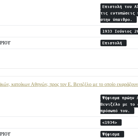
Επιστολή του Α
τις εντυπώσεις 
στην ύπαιθρο.
1933 Ιούνιος 
ΡΙΟΥ
Επιστολή
ών, κατοίκων Αθηνών, προς τον Ε. Βενιζέλο με το οποίο εκφράζουν
Ψήφισμα πρώην 
Βενιζέλο με το 
πρόσωπό του.
<1934>
ΡΙΟΥ
Ψήφισμα