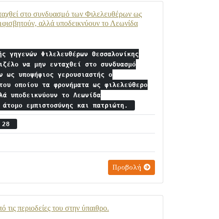
νταχθεί στο συνδυασμό των Φιλελευθέρων ως
μφισβητούν, αλλά υποδεικνύουν το Λεωνίδα
ής γηγενών Φιλελευθέρων Θεσσαλονίκης
ιζέλο να μην ενταχθεί στο συνδυασμό
ν ως υποψήφιος γερουσιαστής ο
του οποίου τα φρονήματα ως φιλελεύθερο
λά υποδεικνύουν το Λεωνίδα
ς άτομο εμπιστοσύνης και πατριώτη.
ς 28
Προβολή
 τις περιοδείες του στην ύπαιθρο.