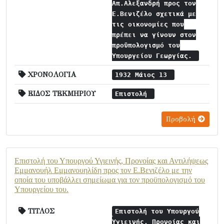
Απ.Αλεξανδρή προς τον
Ε.Βενιζέλο σχετικά με
τις οικονομίες που
πρέπει να γίνουν στον
προϋπολογισμό του
Υπουργείου Γεωργίας.
ΧΡΟΝΟΛΟΓΙΑ
1932 Μάιος 13
ΕΙΔΟΣ ΤΕΚΜΗΡΙΟΥ
Επιστολή
Προβολή
Επιστολή του Υπουργού Υγιεινής, Προνοίας και Αντιλήψεως
Εμμανουήλ Εμμανουηλίδη προς τον Ε.Βενιζέλο με την
οποία του υποβάλλει σημείωμα για τον προϋπολογισμό του
Υπουργείου του.
ΤΙΤΛΟΣ
Επιστολή του Υπουργού
Υγιεινής, Προνοίας και