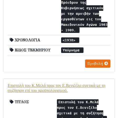
Πρόεδρον της
Κυβερνήσεως σχετικόν
με την αμοιβήν των
εργασθέντων εις τον
Μακεδονικόν Αγώνα 1903
- 1909.
ΧΡΟΝΟΛΟΓΙΑ
<1938>
ΕΙΔΟΣ ΤΕΚΜΗΡΙΟΥ
Υπόμνημα
Προβολή
Επιστολή του Κ.Μελά προς τον Ε.Βενιζέλο σχετικά με τη
συζήτηση επί του προϋπολογισμού.
ΤΙΤΛΟΣ
Επιστολή του Κ.Μελά
προς τον Ε.Βενιζέλο
σχετικά με τη συζήτηση