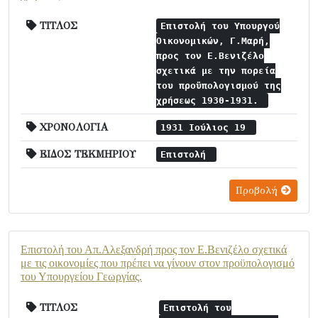
ΤΙΤΛΟΣ
Επιστολή του Υπουργού
Οικονομικών, Γ.Μαρή,
προς τον Ε.Βενιζέλο
σχετικά με την πορεία
του προϋπολογισμού της
χρήσεως 1930-1931.
ΧΡΟΝΟΛΟΓΙΑ
1931 Ιούλιος 19
ΕΙΔΟΣ ΤΕΚΜΗΡΙΟΥ
Επιστολή
Προβολή
Επιστολή του Απ.Αλεξανδρή προς τον Ε.Βενιζέλο σχετικά
με τις οικονομίες που πρέπει να γίνουν στον προϋπολογισμό
του Υπουργείου Γεωργίας.
ΤΙΤΛΟΣ
Επιστολή του