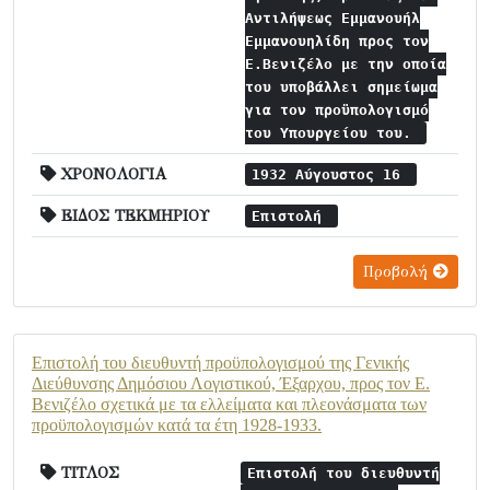
Αντιλήψεως Εμμανουήλ
Εμμανουηλίδη προς τον
Ε.Βενιζέλο με την οποία
του υποβάλλει σημείωμα
για τον προϋπολογισμό
του Υπουργείου του.
ΧΡΟΝΟΛΟΓΙΑ
1932 Αύγουστος 16
ΕΙΔΟΣ ΤΕΚΜΗΡΙΟΥ
Επιστολή
Προβολή
Επιστολή του διευθυντή προϋπολογισμού της Γενικής
Διεύθυνσης Δημόσιου Λογιστικού, Έξαρχου, προς τον Ε.
Βενιζέλο σχετικά με τα ελλείματα και πλεονάσματα των
προϋπολογισμών κατά τα έτη 1928-1933.
ΤΙΤΛΟΣ
Επιστολή του διευθυντή