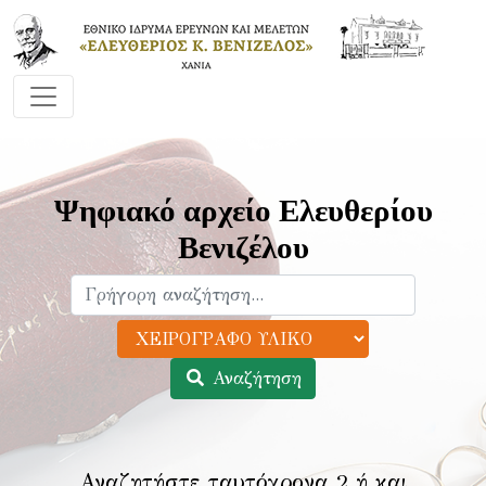
Ψηφιακό αρχείο Ελευθερίου
Βενιζέλου
Αναζήτηση
Αναζητήστε ταυτόχρονα 2 ή και