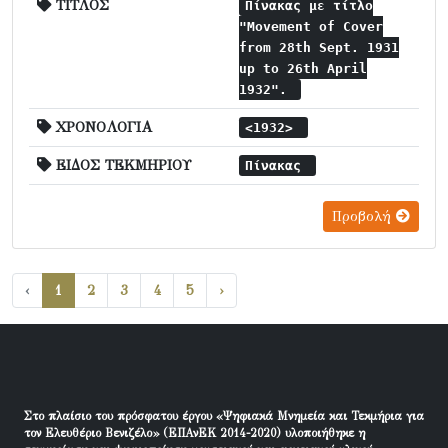
ΤΙΤΛΟΣ
Πίνακας με τίτλο
"Movement of Cover
from 28th Sept. 1931
up to 26th April
1932".
ΧΡΟΝΟΛΟΓΙΑ
<1932>
ΕΙΔΟΣ ΤΕΚΜΗΡΙΟΥ
Πίνακας
Προβολή
‹
1
2
3
4
5
›
Στο πλαίσιο του πρόσφατου έργου «Ψηφιακά Μνημεία και Τεκμήρια για
τον Ελευθέριο Βενιζέλο» (ΕΠΑνΕΚ 2014-2020) υλοποιήθηκε η