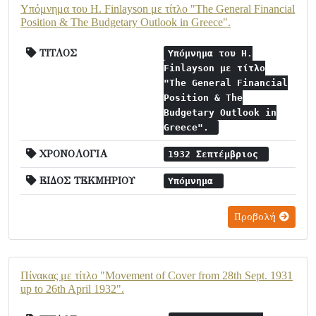
Υπόμνημα του H. Finlayson με τίτλο "The General Financial
Position & The Budgetary Outlook in Greece".
ΤΙΤΛΟΣ
Υπόμνημα του H.
Finlayson με τίτλο
"The General Financial
Position & The
Budgetary Outlook in
Greece".
ΧΡΟΝΟΛΟΓΙΑ
1932 Σεπτέμβριος
ΕΙΔΟΣ ΤΕΚΜΗΡΙΟΥ
Υπόμνημα
Προβολή
Πίνακας με τίτλο "Movement of Cover from 28th Sept. 1931
up to 26th April 1932".