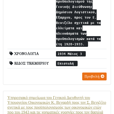
προϋπολογισμού της
Γενικής Διεύθυνσης
Δημόσιου Λογιστικού,
Έξαρχου, προς τον Ε.
Βενιζέλο σχετικά με τα
ελλείματα και
πλεονάσματα των
προϋπολογισμών κατά τα
έτη 1928-1933.
ΧΡΟΝΟΛΟΓΙΑ
1934 Μάιος 3
ΕΙΔΟΣ ΤΕΚΜΗΡΙΟΥ
Επιστολή
Προβολή
Υπηρεσιακό σημείωμα του Γενικού Διευθυντή του
Υπουργείου Οικονομικών Κ. Βεναρδή προς τον Σ. Βενιζέλο
σχετικά με τους προϋπολογισμούς των οικονομικών ετών
προ του 1943 και τις χρηματικές χορηγίες προς τον βασιλιά