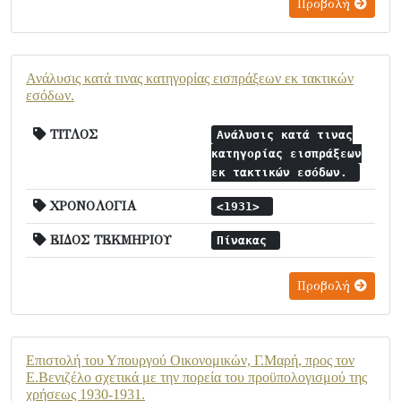
Προβολή
Ανάλυσις κατά τινας κατηγορίας εισπράξεων εκ τακτικών
εσόδων.
ΤΙΤΛΟΣ
Ανάλυσις κατά τινας
κατηγορίας εισπράξεων
εκ τακτικών εσόδων.
ΧΡΟΝΟΛΟΓΙΑ
<1931>
ΕΙΔΟΣ ΤΕΚΜΗΡΙΟΥ
Πίνακας
Προβολή
Επιστολή του Υπουργού Οικονομικών, Γ.Μαρή, προς τον
Ε.Βενιζέλο σχετικά με την πορεία του προϋπολογισμού της
χρήσεως 1930-1931.