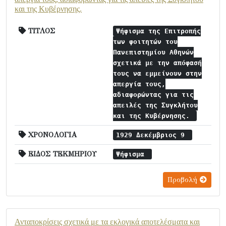
και της Κυβέρνησης.
ΤΙΤΛΟΣ
Ψήφισμα της Επιτροπής
των φοιτητών του
Πανεπιστημίου Αθηνών
σχετικά με την απόφασή
τους να εμμείνουν στην
απεργία τους,
αδιαφορώντας για τις
απειλές της Συγκλήτου
και της Κυβέρνησης.
ΧΡΟΝΟΛΟΓΙΑ
1929 Δεκέμβριος 9
ΕΙΔΟΣ ΤΕΚΜΗΡΙΟΥ
Ψήφισμα
Προβολή
Ανταποκρίσεις σχετικά με τα εκλογικά αποτελέσματα και