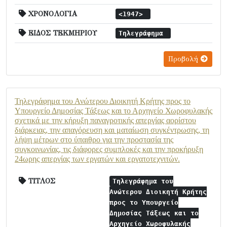
ΧΡΟΝΟΛΟΓΙΑ
<1947>
ΕΙΔΟΣ ΤΕΚΜΗΡΙΟΥ
Τηλεγράφημα
Προβολή
Τηλεγράφημα του Ανώτερου Διοικητή Κρήτης προς το
Υπουργείο Δημοσίας Τάξεως και το Αρχηγείο Χωροφυλακής
σχετικά με την κήρυξη παναγροτικής απεργίας αορίστου
διάρκειας, την απαγόρευση και ματαίωση συγκέντρωσης, τη
λήψη μέτρων στο ύπαιθρο για την προστασία της
συγκοινωνίας, τις διάφορες συμπλοκές και την προκήρυξη
24ωρης απεργίας των εργατών και εργατοτεχνιτών.
ΤΙΤΛΟΣ
Τηλεγράφημα του
Ανώτερου Διοικητή Κρήτης
προς το Υπουργείο
Δημοσίας Τάξεως και το
Αρχηγείο Χωροφυλακής