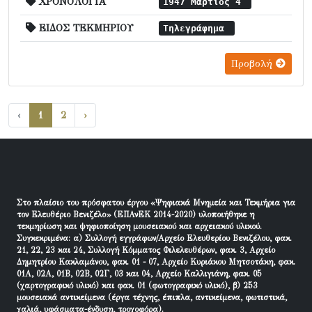
ΧΡΟΝΟΛΟΓΙΑ
1947 Μάρτιος 4
ΕΙΔΟΣ ΤΕΚΜΗΡΙΟΥ
Τηλεγράφημα
Προβολή
‹
1
2
›
Στο πλαίσιο του πρόσφατου έργου «Ψηφιακά Μνημεία και Τεκμήρια για
τον Ελευθέριο Βενιζέλο» (ΕΠΑνΕΚ 2014-2020) υλοποιήθηκε η
τεκμηρίωση και ψηφιοποίηση μουσειακού και αρχειακού υλικού.
Συγκεκριμένα: α) Συλλογή εγγράφων/Αρχείο Ελευθερίου Βενιζέλου, φακ.
21, 22, 23 και 24, Συλλογή Κόμματος Φιλελευθέρων, φακ. 3, Αρχείο
Δημητρίου Κακλαμάνου, φακ. 01 - 07, Αρχείο Κυριάκου Μητσοτάκη, φακ.
01Α, 02Α, 01Β, 02Β, 02Γ, 03 και 04, Αρχείο Καλλιγιάνη, φακ. 05
(χαρτογραφικό υλικό) και φακ. 01 (φωτογραφικό υλικό), β) 253
μουσειακά αντικείμενα (έργα τέχνης, έπιπλα, αντικείμενα, φωτιστικά,
χαλιά, υφάσματα-ένδυση, τροχοφόρα).