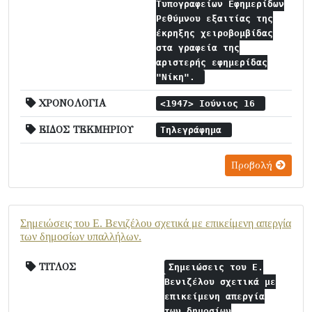
Τυπογραφείων Εφημερίδων
Ρεθύμνου εξαιτίας της
έκρηξης χειροβομβίδας
στα γραφεία της
αριστερής εφημερίδας
"Νίκη".
ΧΡΟΝΟΛΟΓΙΑ
<1947> Ιούνιος 16
ΕΙΔΟΣ ΤΕΚΜΗΡΙΟΥ
Τηλεγράφημα
Προβολή
Σημειώσεις του Ε. Βενιζέλου σχετικά με επικείμενη απεργία
των δημοσίων υπαλλήλων.
ΤΙΤΛΟΣ
Σημειώσεις του Ε.
Βενιζέλου σχετικά με
επικείμενη απεργία
των δημοσίων