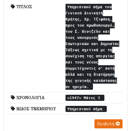
ΤΙΤΛΟΣ
Υπηρεσιακό σήμα του
Γενικού Διοικητή
Κρήτης, Χρ. Τζιφάκη,
προς τον πρωθυπουργό,
τον Σ. Βενιζέλο και
τους υπουργούς
Εσωτερικών και Δημοσίας
Τάξεως σχετικά με τη
συνέχιση της απεργίας
και τους νέους
συμμετέχοντες σ' αυτή
αλλά και τη διατήρηση
της γενικής κατάστασης
σε ηρεμία.
ΧΡΟΝΟΛΟΓΙΑ
<1947> Μάιος 3
ΕΙΔΟΣ ΤΕΚΜΗΡΙΟΥ
Υπηρεσιακό σήμα
Προβολή