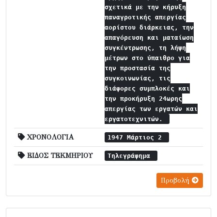
σχετικά με την κήρυξη
παναγροτικής απεργίας
αορίστου διάρκειας, την
απαγόρευση και ματαίωση
συγκέντρωσης, τη λήψη
μέτρων στο ύπαιθρο για
την προστασία της
συγκοινωνίας, τις
διάφορες συμπλοκές και
την προκήρυξη 24ωρης
απεργίας των εργατών και
εργατοτεχνιτών.
ΧΡΟΝΟΛΟΓΙΑ
1947 Μάρτιος 2
ΕΙΔΟΣ ΤΕΚΜΗΡΙΟΥ
Τηλεγράφημα
Προβολή