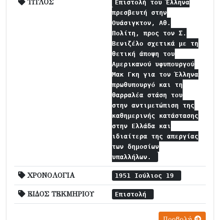
ΤΙΤΛΟΣ
Επιστολή του Έλληνα
πρεσβευτή στην
Ουάσιγκτον, Αθ.
Πολίτη, προς τον Σ.
Βενιζέλο σχετικά με τη
θετική άποψη του
Αμερικανού υφυπουργού
Μακ Γκη για τον Έλληνα
πρωθυπουργό και τη
θαρραλέα στάση του
στην αντιμετώπιση της
καθημερινής κατάστασης
στην Ελλάδα και
ιδιαίτερα της απεργίας
των δημοσίων
υπαλλήλων.
ΧΡΟΝΟΛΟΓΙΑ
1951 Ιούλιος 19
ΕΙΔΟΣ ΤΕΚΜΗΡΙΟΥ
Επιστολή
Προβολή