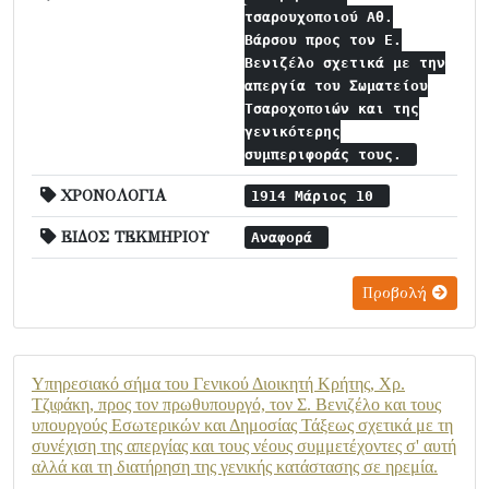
τσαρουχοποιού Αθ.
Βάρσου προς τον Ε.
Βενιζέλο σχετικά με την
απεργία του Σωματείου
Τσαροχοποιών και της
γενικότερης
συμπεριφοράς τους.
ΧΡΟΝΟΛΟΓΙΑ
1914 Μάριος 10
ΕΙΔΟΣ ΤΕΚΜΗΡΙΟΥ
Αναφορά
Προβολή
Υπηρεσιακό σήμα του Γενικού Διοικητή Κρήτης, Χρ.
Τζιφάκη, προς τον πρωθυπουργό, τον Σ. Βενιζέλο και τους
υπουργούς Εσωτερικών και Δημοσίας Τάξεως σχετικά με τη
συνέχιση της απεργίας και τους νέους συμμετέχοντες σ' αυτή
αλλά και τη διατήρηση της γενικής κατάστασης σε ηρεμία.