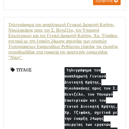
Προβολή
Τηλεγράφημα του αναπληρωτή Γενικού Διοικητή Κρήτης,
Νικολακάκης προς τον Σ. Βενιζέλο, τον Υπουργό
Εσωτερικών και τον Γενικό Διοικητή Κρήτης, Χρ. Τζιφάκη,
σχετικά με την έναρξη 24ωρης απεργίας των εργατών
Τυπογραφείων Εφημερίδων Ρεθύμνου εξαιτίας της έκρηξης
χειροβομβίδας στα γραφεία της αριστερής εφημερίδας
"Νίκη".
ΤΙΤΛΟΣ
Τηλεγράφημα του
αναπληρωτή Γενικού
Διοικητή Κρήτης,
Νικολακάκης προς τον Σ.
Βενιζέλο, τον Υπουργό
Εσωτερικών και τον
Γενικό Διοικητή Κρήτης,
Χρ. Τζιφάκη, σχετικά με
την έναρξη 24ωρης
απεργίας των εργατών