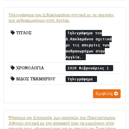
Τηλεγράφημα του Δ.Κακλαμάνου σχετικά με τις απεργίες
των ανθρακωρύχων στην Αγγλία.
ΤΙΤΛΟΣ
Τηλεγράφημα του
Δ.Κακλαμάνου σχετικά
με τις απεργίες των
ανθρακωρύχων στην
Αγγλία.
ΧΡΟΝΟΛΟΓΙΑ
1920 Φεβρουάριος 1
ΕΙΔΟΣ ΤΕΚΜΗΡΙΟΥ
Τηλεγράφημα
Προβολή
Ψήφισμα της Επιτροπής των φοιτητών του Πανεπιστημίου
Αθηνών σχετικά με την απόφασή τους να εμμείνουν στην
απεργία τους, αδιαφορώντας για τις απειλές της Συγκλήτου