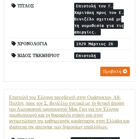
ΤΙΤΛΟΣ
Επιστολή του Γ.
Χαριτάκη προς τον Ε.
Βενιζέλο σχετικά με
τη νομοθεσία για τις
απεργίες.
ΧΡΟΝΟΛΟΓΙΑ
1929 Μάρτιος 26
ΕΙΔΟΣ ΤΕΚΜΗΡΙΟΥ
Επιστολή
Προβολή
Επιστολή του Έλληνα πρεσβευτή στην Ουάσιγκτον, Αθ.
Πολίτη, προς τον Σ. Βενιζέλο σχετικά με τη θετική άποψη
του Αμερικανού υφυπουργού Μακ Γκη για τον Έλληνα
πρωθυπουργό και τη θαρραλέα στάση του στην
αντιμετώπιση της καθημερινής κατάστασης στην Ελλάδα και
ιδιαίτερα της απεργίας των δημοσίων υπαλλήλων.