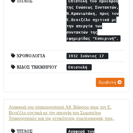
ΤΙΤΛΟΣ
Επιστολή του Προέδρου
της Ενώσεως Συντακτών,
Ν.Κρανιωτάκη, προς τον
Ε.Βενιζέλο σχετικά με
την απεργία των
συντακτών της
εφημερίδας "Εσπερινή".
ΧΡΟΝΟΛΟΓΙΑ
1932 Ιούνιος 17
ΕΙΔΟΣ ΤΕΚΜΗΡΙΟΥ
Επιστολή
Προβολή
Αναφορά του τσαρουχοποιού Αθ. Βάρσου προς τον Ε.
Βενιζέλο σχετικά με την απεργία του Σωματείου
Τσαροχοποιών και της γενικότερης συμπεριφοράς τους.
ΤΙΤΛΟΣ
Αναφορά του