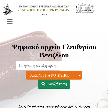
Ψηφιακό αρχείο Ελευθερίου
Βενιζέλου
Αναζήτηση
Αναζητήστε ταυτόχρονα 2 ή και