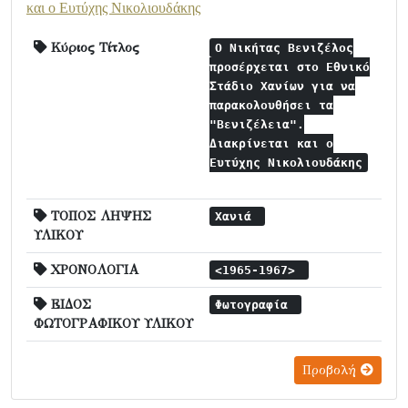
και ο Ευτύχης Νικολιουδάκης
Κύριος Τίτλος
Ο Νικήτας Βενιζέλος
προσέρχεται στο Εθνικό
Στάδιο Χανίων για να
παρακολουθήσει τα
"Βενιζέλεια".
Διακρίνεται και ο
Ευτύχης Νικολιουδάκης
ΤΟΠΟΣ ΛΗΨΗΣ
Χανιά
ΥΛΙΚΟΥ
ΧΡΟΝΟΛΟΓΙΑ
<1965-1967>
ΕΙΔΟΣ
Φωτογραφία
ΦΩΤΟΓΡΑΦΙΚΟΥ ΥΛΙΚΟΥ
Προβολή