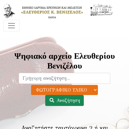
Ψηφιακό αρχείο Ελευθερίου
Βενιζέλου
Αναζήτηση
Αναζητήστε ταυτόχρονα 2 ή και