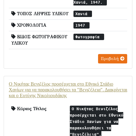
Χανιά, 1947.
ΤΟΠΟΣ ΛΗΨΗΣ ΥΛΙΚΟΥ
Χανιά
ΧΡΟΝΟΛΟΓΙΑ
1947
ΕΙΔΟΣ ΦΩΤΟΓΡΑΦΙΚΟΥ
Φωτογραφία
ΥΛΙΚΟΥ
Προβολή
Ο Νικήτας Βενιζέλος προσέρχεται στο Εθνικό Στάδιο
Χανίων για να παρακολουθήσει τα "Βενιζέλεια". Διακρίνεται
και ο Ευτύχης Νικολιουδάκης
Κύριος Τίτλος
Ο Νικήτας Βενιζέλος
προσέρχεται στο Εθνικό
Στάδιο Χανίων για να
παρακολουθήσει τα
"Βενιζέλεια".