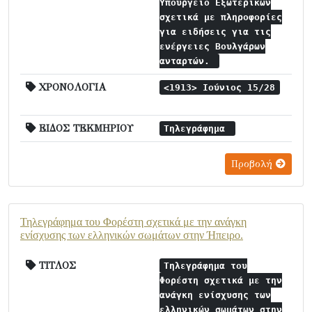
Υπουργείο Εξωτερικών
σχετικά με πληροφορίες
για ειδήσεις για τις
ενέργειες Βουλγάρων
ανταρτών.
ΧΡΟΝΟΛΟΓΙΑ
<1913> Ιούνιος 15/28
ΕΙΔΟΣ ΤΕΚΜΗΡΙΟΥ
Τηλεγράφημα
Προβολή
Τηλεγράφημα του Φορέστη σχετικά με την ανάγκη
ενίσχυσης των ελληνικών σωμάτων στην Ήπειρο.
ΤΙΤΛΟΣ
Τηλεγράφημα του
Φορέστη σχετικά με την
ανάγκη ενίσχυσης των
ελληνικών σωμάτων στην