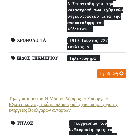
Α.Στεργιάδη για την
καταστροφή των εχθρικών
συγκεντρώσεων μετά την
ανακατάληψη του
Αϊδινίου.
ΧΡΟΝΟΛΟΓΙΑ
1919 Ιούνιος 22/
Ιούλιος 5
ΕΙΔΟΣ ΤΕΚΜΗΡΙΟΥ
Τηλεγράφημα
Προβολή
Τηλεγράφημα του Ν.Μαυρουδή προς το Υπουργείο
Εξωτερικών σχετικά με πληροφορίες για ειδήσεις για τις
ενέργειες Βουλγάρων ανταρτών.
ΤΙΤΛΟΣ
Τηλεγράφημα του
Ν.Μαυρουδή προς το