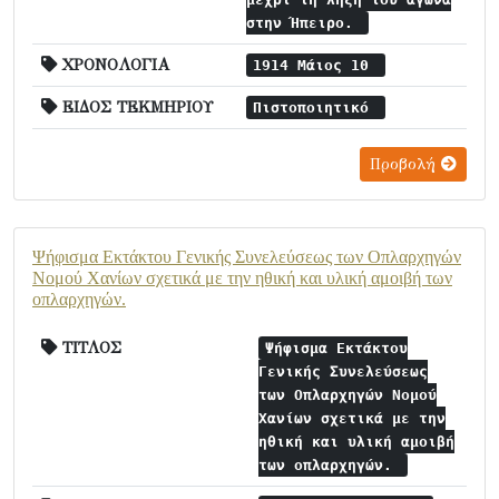
στην Ήπειρο.
ΧΡΟΝΟΛΟΓΙΑ
1914 Μάιος 10
ΕΙΔΟΣ ΤΕΚΜΗΡΙΟΥ
Πιστοποιητικό
Προβολή
Ψήφισμα Εκτάκτου Γενικής Συνελεύσεως των Οπλαρχηγών
Νομού Χανίων σχετικά με την ηθική και υλική αμοιβή των
οπλαρχηγών.
ΤΙΤΛΟΣ
Ψήφισμα Εκτάκτου
Γενικής Συνελεύσεως
των Οπλαρχηγών Νομού
Χανίων σχετικά με την
ηθική και υλική αμοιβή
των οπλαρχηγών.