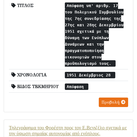
ΤΙΤΛΟΣ
Απόφαση υπ' αριθμ. 17
του Πολεμικού Συμβουλίου
της 7ης συνεδρίασης της
27ης και 28ης Δεκεμβρίου
1951 σχετικά με τη
δύναμη των Ενόπλων
Δυνάμεων και την
πραγματοποποίηση
οικονομιών στον
προϋπολογισμό τους.
ΧΡΟΝΟΛΟΓΙΑ
1951 Δεκέμβριος 28
ΕΙΔΟΣ ΤΕΚΜΗΡΙΟΥ
Απόφαση
Προβολή
Τηλεγράφημα του Φορέστη προς τον Ε.Βενιζέλο σχετικά με
την ύψωση σημαίας αυτονομίας από ενόπλους.