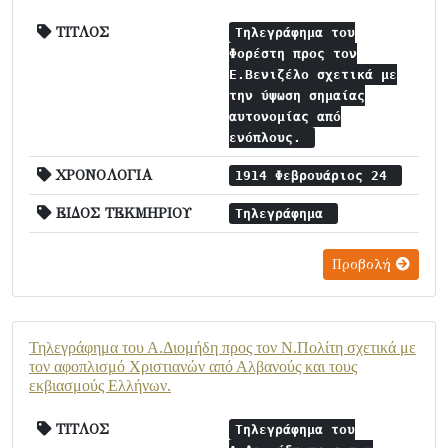
ΤΙΤΛΟΣ
Τηλεγράφημα του
Φορέστη προς τον
Ε.Βενιζέλο σχετικά με
την ύψωση σημαίας
αυτονομίας από
ενόπλους.
ΧΡΟΝΟΛΟΓΙΑ
1914 Φεβρουάριος 24
ΕΙΔΟΣ ΤΕΚΜΗΡΙΟΥ
Τηλεγράφημα
Προβολή
Τηλεγράφημα του Α.Διομήδη προς τον Ν.Πολίτη σχετικά με
τον αφοπλισμό Χριστιανών από Αλβανούς και τους
εκβιασμούς Ελλήνων.
ΤΙΤΛΟΣ
Τηλεγράφημα του