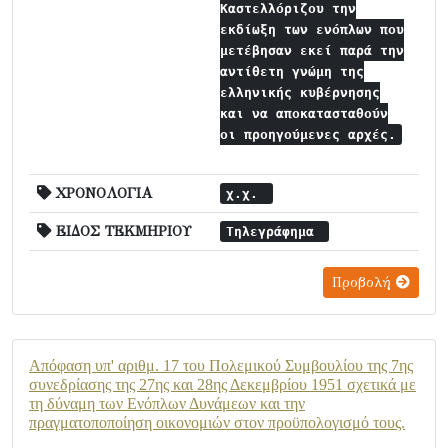
Καστελλόριζου την
εκδίωξη των ενόπλων που
μετέβησαν εκεί παρά την
αντίθετη γνώμη της
ελληνικής κυβέρνησης
και να αποκατασταθούν
οι προηγούμενες αρχές.
ΧΡΟΝΟΛΟΓΙΑ
χ.χ.
ΕΙΔΟΣ ΤΕΚΜΗΡΙΟΥ
Τηλεγράφημα
Προβολή
Απόφαση υπ' αριθμ. 17 του Πολεμικού Συμβουλίου της 7ης
συνεδρίασης της 27ης και 28ης Δεκεμβρίου 1951 σχετικά με
τη δύναμη των Ενόπλων Δυνάμεων και την
πραγματοποποίηση οικονομιών στον προϋπολογισμό τους.