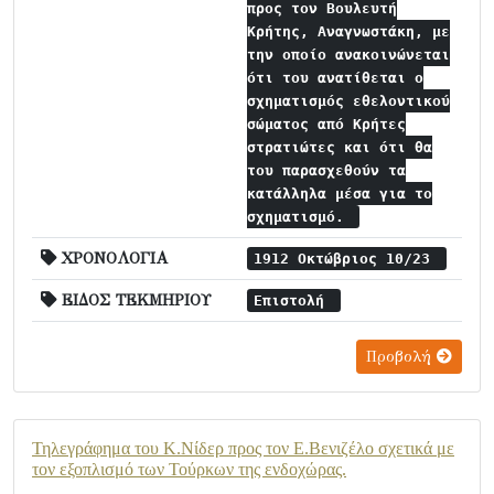
προς τον Βουλευτή
Κρήτης, Αναγνωστάκη, με
την οποίο ανακοινώνεται
ότι του ανατίθεται ο
σχηματισμός εθελοντικού
σώματος από Κρήτες
στρατιώτες και ότι θα
του παρασχεθούν τα
κατάλληλα μέσα για το
σχηματισμό.
ΧΡΟΝΟΛΟΓΙΑ
1912 Οκτώβριος 10/23
ΕΙΔΟΣ ΤΕΚΜΗΡΙΟΥ
Επιστολή
Προβολή
Τηλεγράφημα του Κ.Νίδερ προς τον Ε.Βενιζέλο σχετικά με
τον εξοπλισμό των Τούρκων της ενδοχώρας.