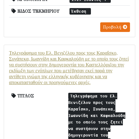
ΕΙΔΟΣ ΤΕΚΜΗΡΙΟΥ
Έκθεση
Προβολή
Τηλεγράφημα του Ελ. Βενιζέλου προς τους Καραΐσκο,
Συνάπεκα, Ιωαννίδη και Καφκαλούδη με το οποίο τους ζητεί
να συστήσουν στην δημογεροντία του Καστελλόριζου την
εκδίωξη των ενόπλων που μετέβησαν εκεί παρά την
αντίθετη γνώμη της ελληνικής κυβέρνησης και να
αποκατασταθούν οι προηγούμενες αρχές.
ΤΙΤΛΟΣ
Τηλεγράφημα του Ελ.
Βενιζέλου προς τους
Καραΐσκο, Συνάπεκα,
Ιωαννίδη και Καφκαλούδη
με το οποίο τους ζητεί
να συστήσουν στην
δημογεροντία του