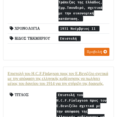
Τράπεζας της Ελλάδος,
Εμμ.Τσουδερό, σχετικά
με την οικονομική
κατάσταση.
ΧΡΟΝΟΛΟΓΙΑ
1931 Νοέμβριος 11
ΕΙΔΟΣ ΤΕΚΜΗΡΙΟΥ
Επιστολή
Προβολή
Επιστολή του H.C.F.Finlayson προς τον Ε.Βενιζέλο σχετικά
με την απόφαση της ελληνικής κυβέρνησης να πωλήσει
μέρος του δανείου του 1914 για την στήριξη της δραχμής.
ΤΙΤΛΟΣ
Επιστολή του
H.C.F.Finlayson προς τον
Ε.Βενιζέλο σχετικά με
την απόφαση της
ελληνικής κυβέρνησης να