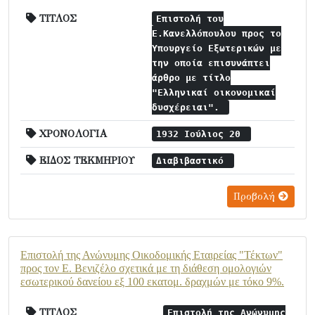
ΤΙΤΛΟΣ
Επιστολή του
Ε.Κανελλόπουλου προς το
Υπουργείο Εξωτερικών με
την οποία επισυνάπτει
άρθρο με τίτλο
"Ελληνικαί οικονομικαί
δυσχέρειαι".
ΧΡΟΝΟΛΟΓΙΑ
1932 Ιούλιος 20
ΕΙΔΟΣ ΤΕΚΜΗΡΙΟΥ
Διαβιβαστικό
Προβολή
Επιστολή της Ανώνυμης Οικοδομικής Εταιρείας "Τέκτων"
προς τον Ε. Βενιζέλο σχετικά με τη διάθεση ομολογιών
εσωτερικού δανείου εξ 100 εκατομ. δραχμών με τόκο 9%.
ΤΙΤΛΟΣ
Επιστολή της Ανώνυμης