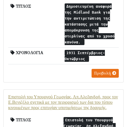
ΤΙΤΛΟΣ
Δημοσιευμένη αναφορά
της Midland Bank για
την αντιμετώπιση της
κατάστασης μετά την
απομάκρυνση της
στερλίνας από το χρυσό
κανόνα.
ΧΡΟΝΟΛΟΓΙΑ
1931 Σεπτέμβριος-
Οκτώβριος
Προβολή
Επιστολή του Υπουργού Γεωργίας, Απ.Αλεξανδρή, προς τον
Ε.Βενιζέλο σχετικά με τον περιορισμό των δια του τύπου
κινουμένων προς επιτυχίαν υποτιμήσεως της δραχμής.
ΤΙΤΛΟΣ
Επιστολή του Υπουργού
Γεωργίας, Απ.Αλεξανδρή,