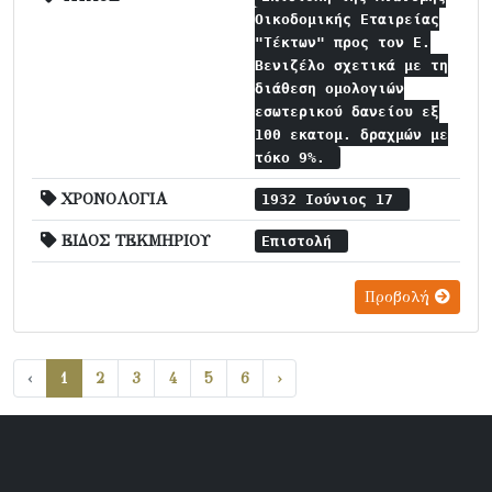
Οικοδομικής Εταιρείας
"Τέκτων" προς τον Ε.
Βενιζέλο σχετικά με τη
διάθεση ομολογιών
εσωτερικού δανείου εξ
100 εκατομ. δραχμών με
τόκο 9%.
ΧΡΟΝΟΛΟΓΙΑ
1932 Ιούνιος 17
ΕΙΔΟΣ ΤΕΚΜΗΡΙΟΥ
Επιστολή
Προβολή
‹
1
2
3
4
5
6
›