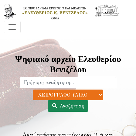
Ψηφιακό αρχείο Ελευθερίου
Βενιζέλου
Αναζήτηση
Αναζητήστε ταυτόχρονα 2 ή και