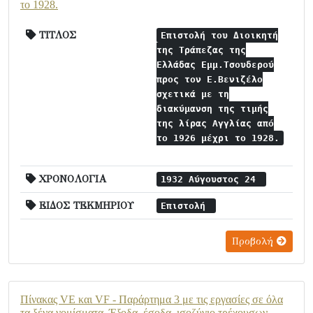
το 1928.
ΤΙΤΛΟΣ
Επιστολή του Διοικητή
της Τράπεζας της
Ελλάδας Εμμ.Τσουδερού
προς τον Ε.Βενιζέλο
σχετικά με τη
διακύμανση της τιμής
της λίρας Αγγλίας από
το 1926 μέχρι το 1928.
ΧΡΟΝΟΛΟΓΙΑ
1932 Αύγουστος 24
ΕΙΔΟΣ ΤΕΚΜΗΡΙΟΥ
Επιστολή
Προβολή
Πίνακας VE και VF - Παράρτημα 3 με τις εργασίες σε όλα
τα ξένα νομίσματα. Έξοδα, έσοδα, ισοζύγιο τρέχουσων