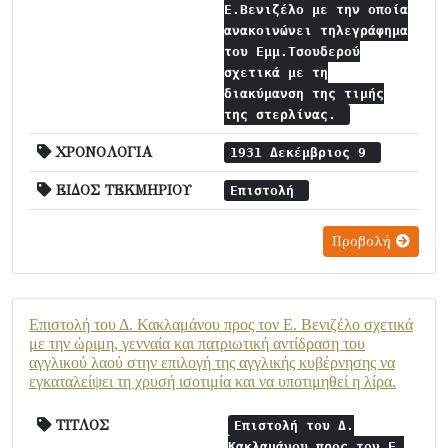
Ε.Βενιζέλο με την οποία
ανακοινώνει τηλεγράφημα
του Εμμ.Τσουδερού
σχετικά με τη
διακύμανση της τιμής
της στερλίνας.
ΧΡΟΝΟΛΟΓΙΑ
1931 Δεκέμβριος 9
ΕΙΔΟΣ ΤΕΚΜΗΡΙΟΥ
Επιστολή
Προβολή
Επιστολή του Δ. Κακλαμάνου προς τον Ε. Βενιζέλο σχετικά
με την ώριμη, γενναία και πατριωτική αντίδραση του
αγγλικού λαού στην επιλογή της αγγλικής κυβέρνησης να
εγκαταλείψει τη χρυσή ισοτιμία και να υποτιμηθεί η λίρα.
ΤΙΤΛΟΣ
Επιστολή του Δ.
Κακλαμάνου προς τον Ε.