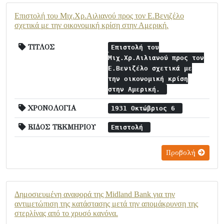
Επιστολή του Μιχ.Χρ.Αιλιανού προς τον Ε.Βενιζέλο
σχετικά με την οικονομική κρίση στην Αμερική.
ΤΙΤΛΟΣ
Επιστολή του
Μιχ.Χρ.Αιλιανού προς τον
Ε.Βενιζέλο σχετικά με
την οικονομική κρίση
στην Αμερική.
ΧΡΟΝΟΛΟΓΙΑ
1931 Οκτώβριος 6
ΕΙΔΟΣ ΤΕΚΜΗΡΙΟΥ
Επιστολή
Προβολή
Δημοσιευμένη αναφορά της Midland Bank για την
αντιμετώπιση της κατάστασης μετά την απομάκρυνση της
στερλίνας από το χρυσό κανόνα.