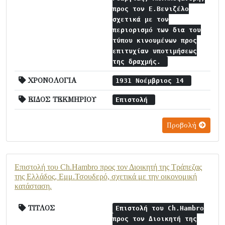
προς τον Ε.Βενιζέλο
σχετικά με τον
περιορισμό των δια του
τύπου κινουμένων προς
επιτυχίαν υποτιμήσεως
της δραχμής.
ΧΡΟΝΟΛΟΓΙΑ
1931 Νοέμβριος 14
ΕΙΔΟΣ ΤΕΚΜΗΡΙΟΥ
Επιστολή
Προβολή
Επιστολή του Ch.Hambro προς τον Διοικητή της Τράπεζας
της Ελλάδος, Εμμ.Τσουδερό, σχετικά με την οικονομική
κατάσταση.
ΤΙΤΛΟΣ
Επιστολή του Ch.Hambro
προς τον Διοικητή της