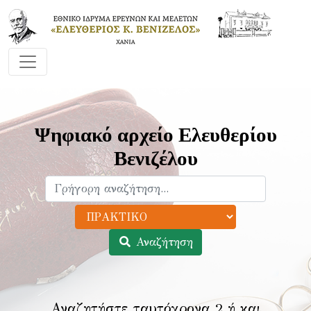
Ψηφιακό αρχείο Ελευθερίου
Βενιζέλου
Αναζήτηση
Αναζητήστε ταυτόχρονα 2 ή και