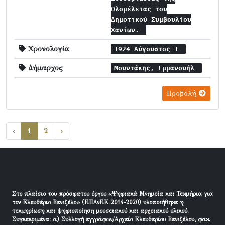
Ολομέλειας του
Δημοτικού Συμβουλίου
Χανίων.
Χρονολογία
1924 Αύγουστος 1
Δήμαρχος
Μουντάκης, Εμμανουήλ
Προβολή
‹
1
2
›
Στο πλαίσιο του πρόσφατου έργου «Ψηφιακά Μνημεία και Τεκμήρια για
τον Ελευθέριο Βενιζέλο» (ΕΠΑνΕΚ 2014-2020) υλοποιήθηκε η
τεκμηρίωση και ψηφιοποίηση μουσειακού και αρχειακού υλικού.
Συγκεκριμένα: α) Συλλογή εγγράφων/Αρχείο Ελευθερίου Βενιζέλου, φακ.