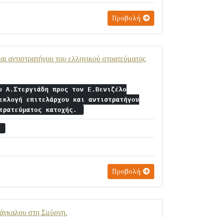
Προβολή
και αντιστρατήγου του ελληνικού στρατεύματος
υ Α.Στεργιάδη προς τον Ε.Βενιζέλο
εκλογή επιτελάρχου και αντιστρατήγου
στρατεύματος κατοχής.
2
Προβολή
άγκαλου στη Σμύρνη.