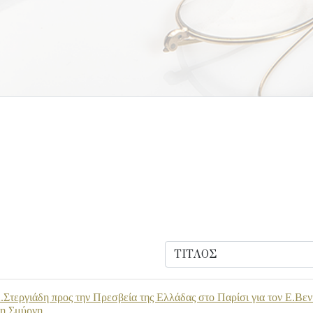
Στεργιάδη προς την Πρεσβεία της Ελλάδας στο Παρίσι για τον Ε.Βεν
τη Σμύρνη.