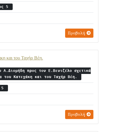
ιος 5
Προβολή
κη και του Ταχήρ Βέη.
υ Α.Διομήδη προς τον Ε.Βενιζέλο σχετικά
τα του Κατεχάκη και του Ταχήρ Βέη.
ς 5
Προβολή