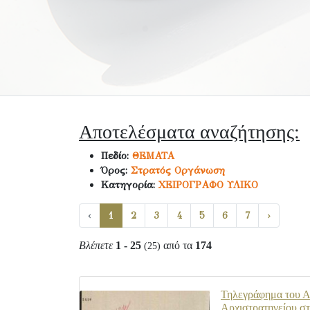
Αποτελέσματα αναζήτησης:
Πεδίο:
ΘΕΜΑΤΑ
Όρος:
Στρατός Οργάνωση
Κατηγορία:
ΧΕΙΡΟΓΡΑΦΟ ΥΛΙΚΟ
‹
1
2
3
4
5
6
7
›
Βλέπετε
1 - 25
από τα
174
(25)
Τηλεγράφημα του Α.
Αρχιστρατηγείου σ