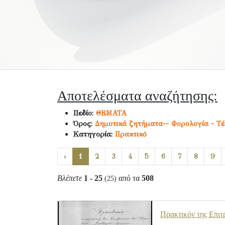
Αποτελέσματα αναζήτησης:
Πεδίο:
ΘΕΜΑΤΑ
Όρος:
Δημοτικά ζητήματα-- Φορολογία - Τ
Κατηγορία:
Πρακτικό
‹
1
2
3
4
5
6
7
8
9
Βλέπετε
1 - 25
από τα
508
(25)
Πρακτικόν της Επιτ