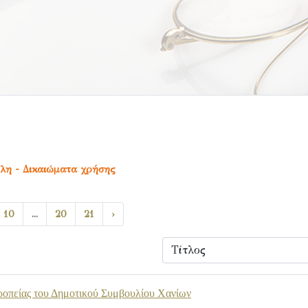
έλη - Δικαιώματα χρήσης
10
...
20
21
›
ροπείας του Δημοτικού Συμβουλίου Χανίων