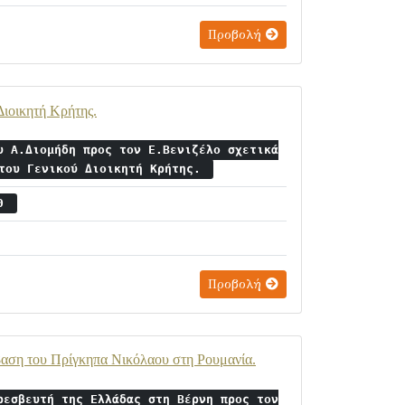
Προβολή
Διοικητή Κρήτης.
υ Α.Διομήδη προς τον Ε.Βενιζέλο σχετικά
 του Γενικού Διοικητή Κρήτης.
10
Προβολή
βαση του Πρίγκηπα Νικόλαου στη Ρουμανία.
ρεσβευτή της Ελλάδας στη Βέρνη προς τον