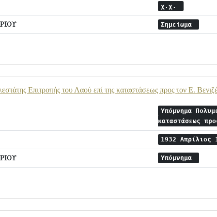
χ.χ.
ΡΙΟΥ
Σημείωμα
τάτης Επιτροπής του Λαού επί της καταστάσεως προς τον Ε. Βενιζ
Υπόμνημα Πολυμ
καταστάσεως πρ
1932 Απρίλιος
ΡΙΟΥ
Υπόμνημα