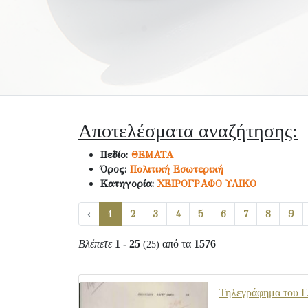
Αποτελέσματα αναζήτησης:
Πεδίο:
ΘΕΜΑΤΑ
Όρος:
Πολιτική Εσωτερική
Κατηγορία:
ΧΕΙΡΟΓΡΑΦΟ ΥΛΙΚΟ
‹
1
2
3
4
5
6
7
8
9
Βλέπετε
1 - 25
από τα
1576
(25)
Τηλεγράφημα του Γ.