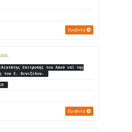
Προβολή
έλον.
ελεστάτης Επιτροπής του Λαού επί της
ος τον Ε. Βενιζέλον.
 18
Προβολή