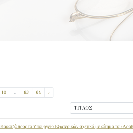
10
...
63
64
›
Καρατζά προς το Υπουργείο Εξωτερικών σχετικά με αίτημα του Αραβα