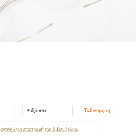
Ταξινόμηση
ντινού για επιστροφή του Ε.Βενιζέλου.