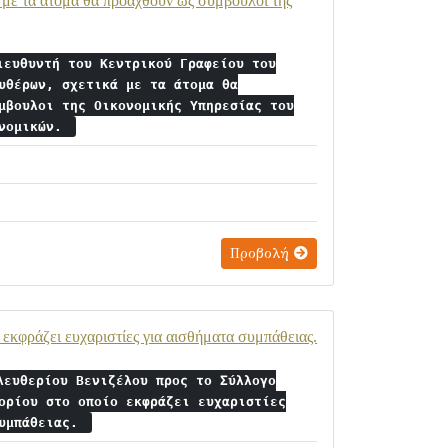
με τα άτομα θα προαχθούν ως σύμβουλοι της
ιευθυντή του Κεντρικού Γραφείου του
υθέρων, σχετικά με τα άτομα θα
μβουλοι της Οικονομικής Υπηρεσίας του
ονομικών.
Προβολή
εκφράζει ευχαριστίες για αισθήματα συμπάθειας.
λευθερίου Βενιζέλου προς το Σύλλογο
ορίου στο οποίο εκφράζει ευχαριστίες
συμπάθειας.