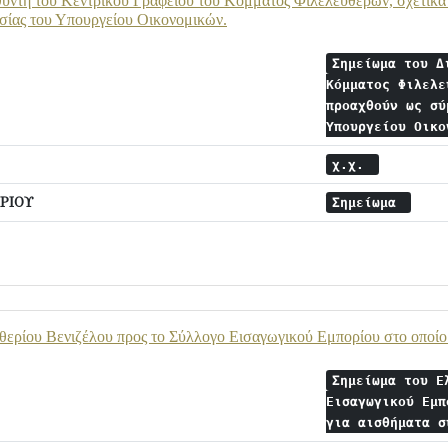
υντή του Κεντρικού Γραφείου του Κόμματος Φιλελευθέρων, σχετικά 
σίας του Υπουργείου Οικονομικών.
Σημείωμα του Δ
Κόμματος Φιλελε
προαχθούν ως σύ
Υπουργείου Οικ
χ.χ.
ΡΙΟΥ
Σημείωμα
ερίου Βενιζέλου προς το Σύλλογο Εισαγωγικού Εμπορίου στο οποίο 
Σημείωμα του Ε
Εισαγωγικού Εμπ
για αισθήματα 