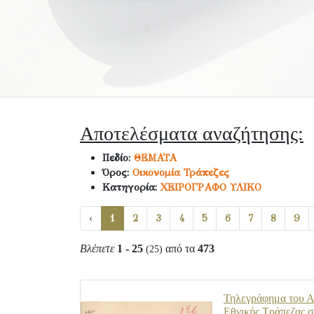
Αποτελέσματα αναζήτησης:
Πεδίο:
ΘΕΜΑΤΑ
Όρος:
Οικονομία Τράπεζες
Κατηγορία:
ΧΕΙΡΟΓΡΑΦΟ ΥΛΙΚΟ
‹
1
2
3
4
5
6
7
8
9
Βλέπετε
1 - 25
από τα
473
(25)
Τηλεγράφημα του Α.
Εθνικής Τράπεζας σ