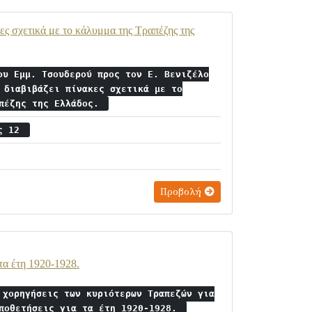
κες σχετικά με το κάλυμμα της Τραπέζης της
ου Εμμ. Τσουδερού προς τον Ε. Βενιζέλο
 διαβιβάζει πίνακες σχετικά με το
απέζης της Ελλάδος.
ος 12
Προβολή
τα έτη 1920-1928.
 χορηγήσεις των κυριότερων Τραπεζών για
οποθετήσεις για τα έτη 1920-1928.