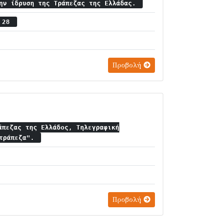
την ίδρυση της Τράπεζας της Ελλάδας.
ς 28
Προβολή
άπεζας της Ελλάδος, Τηλεγραφική
οτράπεζα".
Προβολή