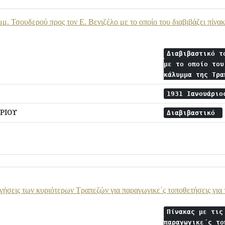
μμ. Τσουδερού προς τον Ε. Βενιζέλο με το οποίο του διαβιβάζει πίνα
Διαβιβαστικό τ
με το οποίο του
κάλυμμα της Τρ
1931 Ιανουάρι
ΡΙΟΥ
Διαβιβαστικό
ηγήσεις των κυριότερων Τραπεζών για παραγωγικε΄ς τοποθετήσεις για 
Πίνακας με τις
παραγωγικε΄ς τ