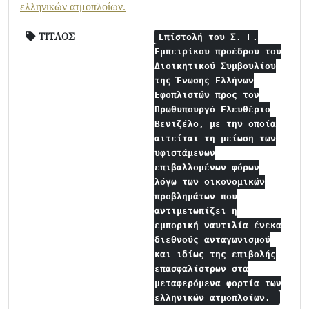
ελληνικών ατμοπλοίων.
ΤΙΤΛΟΣ
Επίστολή του Σ. Γ.
Εμπειρίκου προέδρου του
Διοικητικού Συμβουλίου
της Ένωσης Ελλήνων
Εφοπλιστών προς τον
Πρωθυπουργό Ελευθέριο
Βενιζέλο, με την οποία
αιτείται τη μείωση των
υφιστάμενων
επιβαλλομένων φόρων
λόγω των οικονομικών
προβλημάτων που
αντιμετωπίζει η
εμπορική ναυτιλία ένεκα
διεθνούς ανταγωνισμού
και ιδίως της επιβολής
επασφαλίστρων στα
μεταφερόμενα φορτία των
ελληνικών ατμοπλοίων.