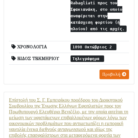
Rabagliati προς τον
Σφακιανάκη, στο οποίο
αναφέρεται στην
κατάσχεση φορτίου (ή
πλοίου) από τις αρχές.
ΧΡΟΝΟΛΟΓΙΑ
1898 Οκτώβριος 2
ΕΙΔΟΣ ΤΕΚΜΗΡΙΟΥ
Τηλεγράφημα
Προβολή
Επίστολή του Σ. Γ. Εμπειρίκου προέδρου του Διοικητικού
Συμβουλίου της Ένωσης Ελλήνων Εφοπλιστών προς τον
Πρωθυπουργό Ελευθέριο Βενιζέλο, με την οποία αιτείται τη
μείωση των υφιστάμενων επιβαλλομένων φόρων λόγω των
οικονομικών προβλημάτων που αντιμετωπίζει η εμπορική
ναυτιλία ένεκα διεθνούς ανταγωνισμού και ιδίως της
επιβολής επασφαλίστρων στα μεταφερόμενα φορτία των