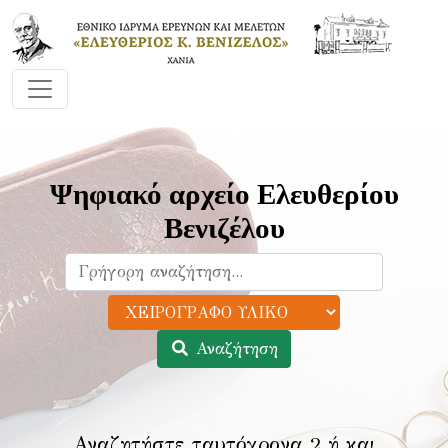
Ψηφιακό αρχείο Ελευθερίου
Βενιζέλου
Αναζήτηση
Αναζητήστε ταυτόχρονα 2 ή και