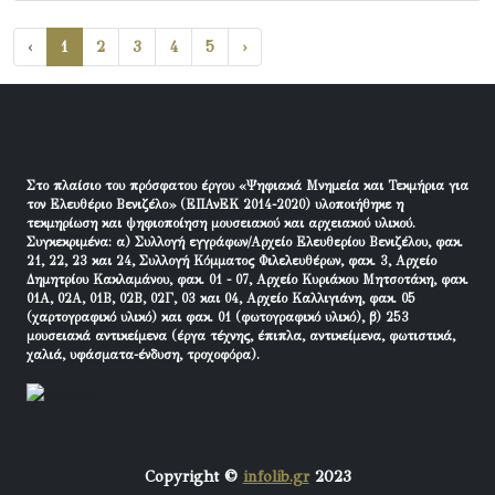
‹
1
2
3
4
5
›
Στο πλαίσιο του πρόσφατου έργου «Ψηφιακά Μνημεία και Τεκμήρια για
τον Ελευθέριο Βενιζέλο» (ΕΠΑνΕΚ 2014-2020) υλοποιήθηκε η
τεκμηρίωση και ψηφιοποίηση μουσειακού και αρχειακού υλικού.
Συγκεκριμένα: α) Συλλογή εγγράφων/Αρχείο Ελευθερίου Βενιζέλου, φακ.
21, 22, 23 και 24, Συλλογή Κόμματος Φιλελευθέρων, φακ. 3, Αρχείο
Δημητρίου Κακλαμάνου, φακ. 01 - 07, Αρχείο Κυριάκου Μητσοτάκη, φακ.
01Α, 02Α, 01Β, 02Β, 02Γ, 03 και 04, Αρχείο Καλλιγιάνη, φακ. 05
(χαρτογραφικό υλικό) και φακ. 01 (φωτογραφικό υλικό), β) 253
μουσειακά αντικείμενα (έργα τέχνης, έπιπλα, αντικείμενα, φωτιστικά,
χαλιά, υφάσματα-ένδυση, τροχοφόρα).
Copyright ©
infolib.gr
2023