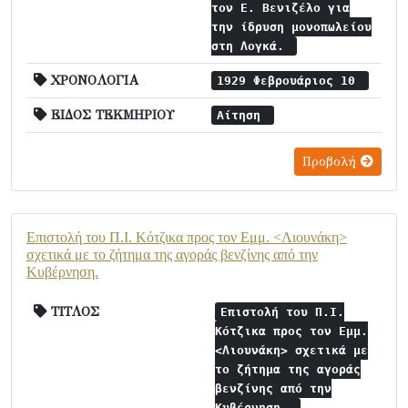
τον Ε. Βενιζέλο για
την ίδρυση μονοπωλείου
στη Λογκά.
ΧΡΟΝΟΛΟΓΙΑ
1929 Φεβρουάριος 10
ΕΙΔΟΣ ΤΕΚΜΗΡΙΟΥ
Αίτηση
Προβολή
Επιστολή του Π.Ι. Κότζικα προς τον Εμμ. <Λιουνάκη>
σχετικά με το ζήτημα της αγοράς βενζίνης από την
Κυβέρνηση.
ΤΙΤΛΟΣ
Επιστολή του Π.Ι.
Κότζικα προς τον Εμμ.
<Λιουνάκη> σχετικά με
το ζήτημα της αγοράς
βενζίνης από την
Κυβέρνηση.