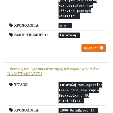
φορτηγών στη Γενεύη
και συγχαίρει την
ελληνική φορτηγό
ναυτιλία.
ΧΡΟΝΟΛΟΓΙΑ
χ.χ.
ΕΙΔΟΣ ΤΕΚΜΗΡΙΟΥ
Επιστολή
Προβολή
Επιστολή του Agostino Irene προς τον κύριο Σφακιανάκη :
ΝΑ ΜΕΤΑΦΡΑΣΤΕΙ
ΤΙΤΛΟΣ
Επιστολή του Agostino
Irene προς τον κύριο
Σφακιανάκη : ΝΑ
ΜΕΤΑΦΡΑΣΤΕΙ
ΧΡΟΝΟΛΟΓΙΑ
1898 Οκτώβριος 13