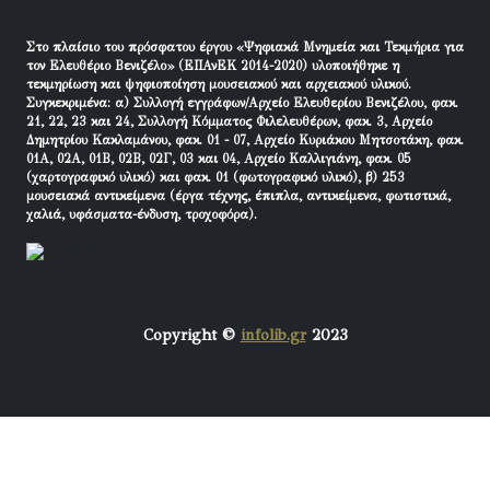
Στο πλαίσιο του πρόσφατου έργου «Ψηφιακά Μνημεία και Τεκμήρια για
τον Ελευθέριο Βενιζέλο» (ΕΠΑνΕΚ 2014-2020) υλοποιήθηκε η
τεκμηρίωση και ψηφιοποίηση μουσειακού και αρχειακού υλικού.
Συγκεκριμένα: α) Συλλογή εγγράφων/Αρχείο Ελευθερίου Βενιζέλου, φακ.
21, 22, 23 και 24, Συλλογή Κόμματος Φιλελευθέρων, φακ. 3, Αρχείο
Δημητρίου Κακλαμάνου, φακ. 01 - 07, Αρχείο Κυριάκου Μητσοτάκη, φακ.
01Α, 02Α, 01Β, 02Β, 02Γ, 03 και 04, Αρχείο Καλλιγιάνη, φακ. 05
(χαρτογραφικό υλικό) και φακ. 01 (φωτογραφικό υλικό), β) 253
μουσειακά αντικείμενα (έργα τέχνης, έπιπλα, αντικείμενα, φωτιστικά,
χαλιά, υφάσματα-ένδυση, τροχοφόρα).
Copyright ©
infolib.gr
2023