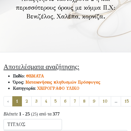
περισσότερους όρους με κόμμα Π.Χ:
Βενιζέλος, Χαλέπα, κορνίζα
.
Αποτελέσματα αναζήτησης:
Πεδίο:
ΘΕΜΑΤΑ
Όρος:
Μετακινήσεις πληθυσμών Πρόσφυγες
Κατηγορία:
ΧΕΙΡΟΓΡΑΦΟ ΥΛΙΚΟ
‹
1
2
3
4
5
6
7
8
9
10
...
15
Βλέπετε
1 - 25
από τα
377
(25)