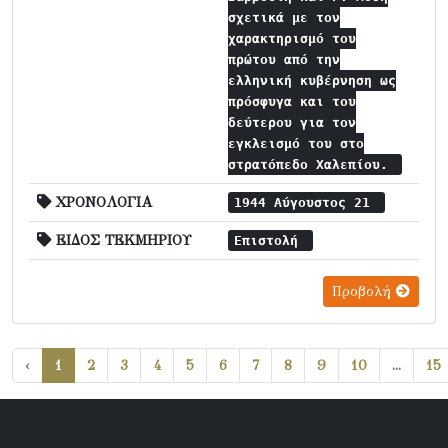
σχετικά με τον
χαρακτηρισμό του
πρώτου από την
ελληνική κυβέρνηση ως
πρόσφυγα και του
δεύτερου για τον
εγκλεισμό του στο
στρατόπεδο Χαλεπίου.
ΧΡΟΝΟΛΟΓΙΑ
1944 Αύγουστος 21
ΕΙΔΟΣ ΤΕΚΜΗΡΙΟΥ
Επιστολή
Προβολή
‹
1
2
3
4
5
6
7
8
9
10
...
15