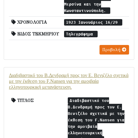
Μερσίνα και την
Κωνσταντινούπολη.
ΧΡΟΝΟΛΟΓΙΑ
1923 Ιανουάριος 16/29
ΕΙΔΟΣ ΤΕΚΜΗΡΙΟΥ
Τηλεγράφημα
Προβολή
Διαδιβαστικό του Β.Δενδραμή προς τον Ε. Βενιζέλο σχετικά
με την έκθεση του F.Nansen για την αμοιβαία
ελληνοτουρκική μετανάστευση.
ΤΙΤΛΟΣ
Διαδιβαστικό του
Β.Δενδραμή προς τον Ε.
Βενιζέλο σχετικά με την
έκθεση του F.Nansen για
την αμοιβαία
ελληνοτουρκική