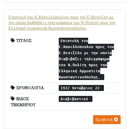
Επιστολή του Ε.Κανελλόπουλου προς τον Ε.Βενιζέλο με
την οποία διαβιβάζει τηλεγράφημα του Ν.Πολίτη προς την
Ελληνική Αρμοστεία Κωνσταντινούπολης.
ΤΙΤΛΟΣ
Επιστολή του
Ε.Κανελλόπουλου προς τον
Ε.Βενιζέλο με την οποία
διαβιβάζει τηλεγράφημα
του Ν.Πολίτη προς την
Ελληνική Αρμοστεία
Κωνσταντινούπολης.
ΧΡΟΝΟΛΟΓΙΑ
1922 Οκτώβριος 22
ΕΙΔΟΣ
Διαβιβαστικό
ΤΕΚΜΗΡΙΟΥ
Προβολή