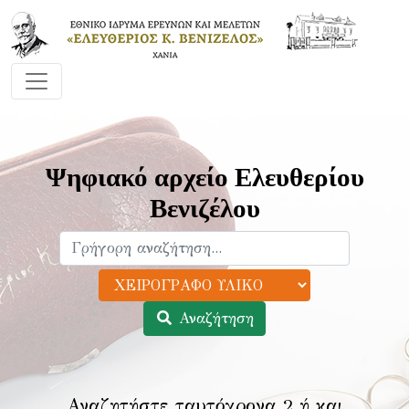
Ψηφιακό αρχείο Ελευθερίου
Βενιζέλου
Αναζήτηση
Αναζητήστε ταυτόχρονα 2 ή και