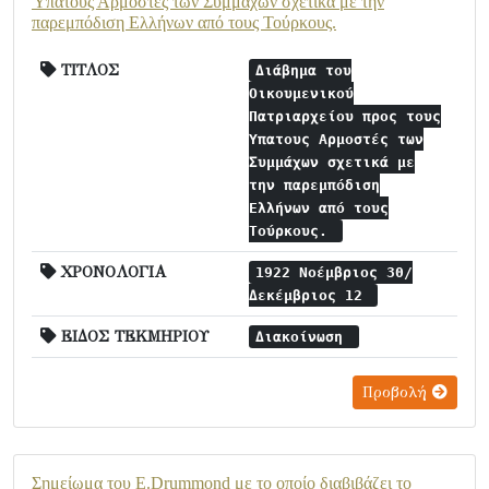
Ύπατους Αρμοστές των Συμμάχων σχετικά με την
παρεμπόδιση Ελλήνων από τους Τούρκους.
ΤΙΤΛΟΣ
Διάβημα του
Οικουμενικού
Πατριαρχείου προς τους
Ύπατους Αρμοστές των
Συμμάχων σχετικά με
την παρεμπόδιση
Ελλήνων από τους
Τούρκους.
ΧΡΟΝΟΛΟΓΙΑ
1922 Νοέμβριος 30/
Δεκέμβριος 12
ΕΙΔΟΣ ΤΕΚΜΗΡΙΟΥ
Διακοίνωση
Προβολή
Σημείωμα του E.Drummond με το οποίο διαβιβάζει το