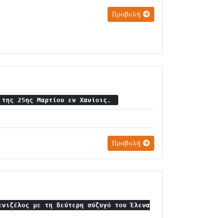
Προβολή
 της 25ης Μαρτίου εν Χανίοις.
Προβολή
ενιζέλος με τη δεύτερη σύζυγό του Έλενα