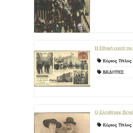
Η Εθνική εορτή της
Κύριος Τίτλος
ΕΚΔΟΤΗΣ
Ο Ελευθέριος Βενιζ
Κύριος Τίτλος