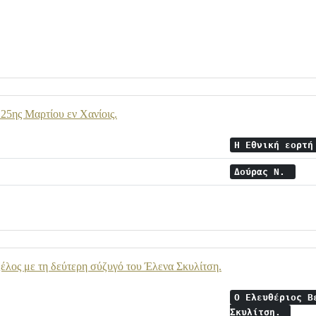
 25ης Μαρτίου εν Χανίοις.
Η Εθνική εορτή
Δούρας Ν.
έλος με τη δεύτερη σύζυγό του Έλενα Σκυλίτση.
Ο Ελευθέριος Β
Σκυλίτση.