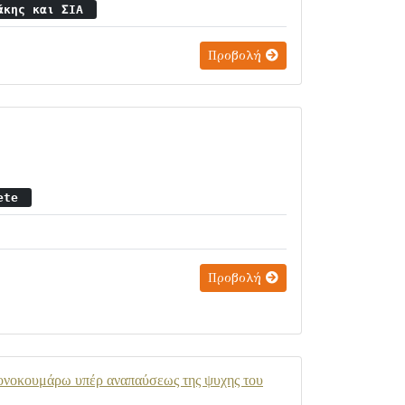
ζάκης και ΣΙΑ
Προβολή
rete
Προβολή
ονοκουμάρω υπέρ αναπαύσεως της ψυχης του