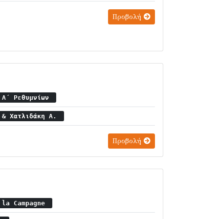
Προβολή
ν Α΄ Ρεθυμνίων
. & Χατλιδάκη Α.
Προβολή
à la Campagne