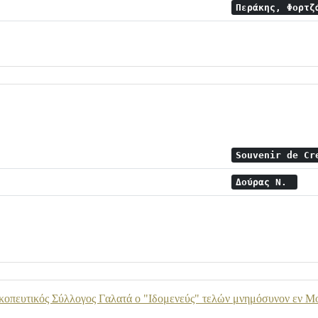
Περάκης, Φορτ
Souvenir de C
Δούρας Ν.
κοπευτικός Σύλλογος Γαλατά ο "Ιδομενεύς" τελών μνημόσυνον εν Μ