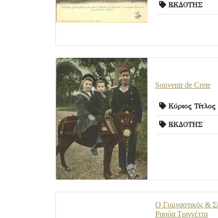
ΕΚΔΟΤΗΣ
Souvenir de Crete
Κύριος Τίτλος
ΕΚΔΟΤΗΣ
Ο Γυμναστικός & Σ
Ραούα Τριγγέττα