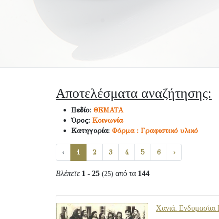
Αποτελέσματα αναζήτησης:
Πεδίο:
ΘΕΜΑΤΑ
Όρος:
Κοινωνία
Κατηγορία:
Φόρμα : Γραφιστικό υλικό
‹
1
2
3
4
5
6
›
Βλέπετε
1 - 25
από τα
144
(25)
Χανιά. Ενδυμασίαι