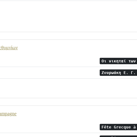
Ρεθυμνίων
Οι νικηταί τω
Ζουρωάκη Ε. Γ
Campagne
Fête Grecque 