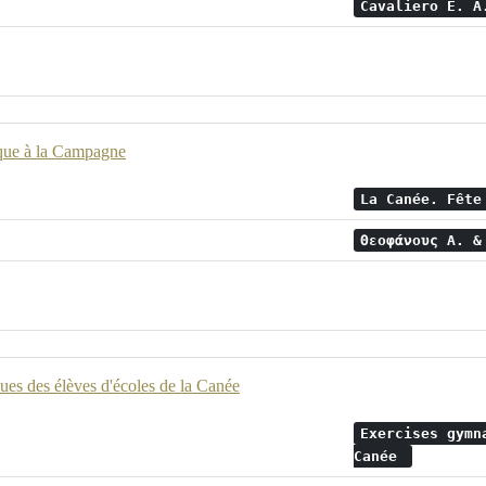
Cavaliero E. 
que à la Campagne
La Canée. Fête
Θεοφάνους Α. 
ues des élèves d'écoles de la Canée
Exercises gymn
Canée