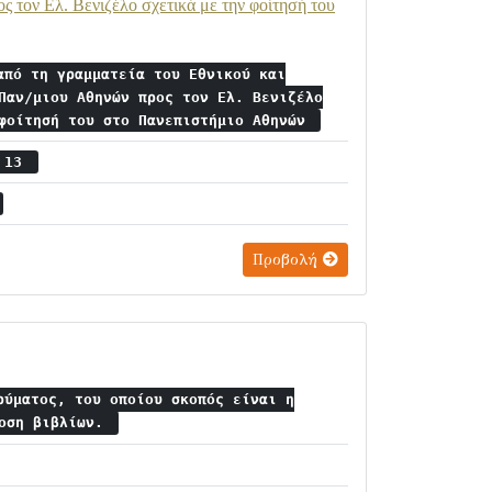
 τον Ελ. Βενιζέλο σχετικά με την φοίτησή του
από τη γραμματεία του Εθνικού και
Παν/μιου Αθηνών προς τον Ελ. Βενιζέλο
 φοίτησή του στο Πανεπιστήμιο Αθηνών
ς 13
Προβολή
ρύματος, του οποίου σκοπός είναι η
δοση βιβλίων.