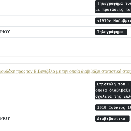
Τηλεγράφημα το
με προτάσεις τ
<1919> Νοέμβρ
ΡΙΟΥ
Τηλεγράφημα
ουδάκη προς τον Ε.Βενιζέλο με την οποία διαβιβάζει στατιστικά στοι
Επιστολή του Γ
οποία διαβιβάζε
σχολεία της Ελ
1919 Ιούνιος 
ΡΙΟΥ
Διαβιβαστικό