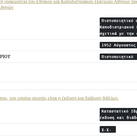
τη γραμματεία του Εθνικού και Καποδιστριακού Παν/μιου Αθηνών προς
Αθηνών
Πιστοποιητικό 
Καποδιστριακού 
σχετικά με την
1952 Αύγουστο
ΡΙΟΥ
Πιστοποιητικό
τος, του οποίου σκοπός είναι η έκδοση και διάδοση βιβλίων.
Καταστατικό Ιδ
έκδοση και διά
χ.χ.