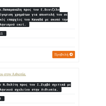
ρ.Παπαμανώλη προς τον Ε.Βενιζέλο
έγκριση χρημάτων για αποστολή του σε
κές επαρχίες του Καναδά με σκοπό την
λληνισμού εκεί.
 11
Προβολή
υ στην Αιθιοπία.
υ Ν.Πολίτη προς τον Ι.Ζερβό σχετικά με
λληνικού σχολείου στην Αιθιοπία.
23