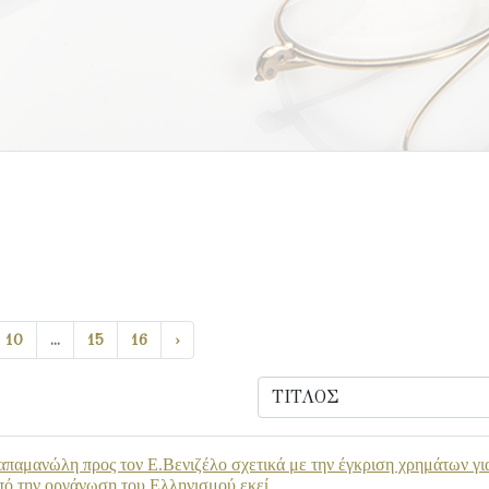
10
...
15
16
›
παμανώλη προς τον Ε.Βενιζέλο σχετικά με την έγκριση χρημάτων για 
ό την οργάνωση του Ελληνισμού εκεί.