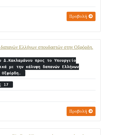
Προβολή
η δαπανών Ελλήνων σπουδαστών στην Οξφόρδη.
υ Δ.Κακλαμάνου προς το Υπουργείο
ικά με την κάλυψη δαπανών Ελλήνων
ν Οξφόρδη.
ος 17
Προβολή