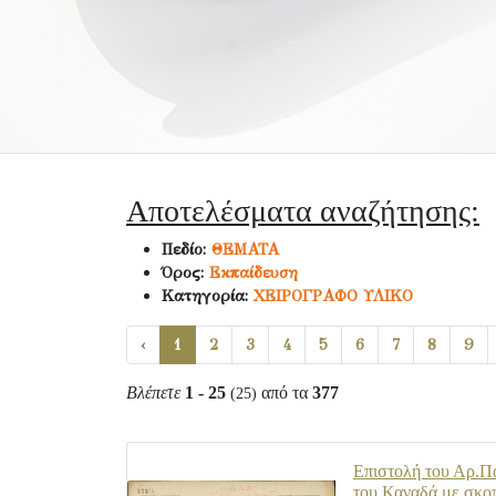
Αποτελέσματα αναζήτησης:
Πεδίο:
ΘΕΜΑΤΑ
Όρος:
Εκπαίδευση
Κατηγορία:
ΧΕΙΡΟΓΡΑΦΟ ΥΛΙΚΟ
‹
1
2
3
4
5
6
7
8
9
Βλέπετε
1 - 25
από τα
377
(25)
Επιστολή του Αρ.Πα
του Καναδά με σκοπ