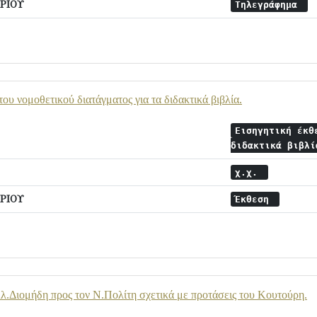
ΡΙΟΥ
Τηλεγράφημα
ου νομοθετικού διατάγματος για τα διδακτικά βιβλία.
Εισηγητική έκθ
διδακτικά βιβλ
χ.χ.
ΡΙΟΥ
Έκθεση
.Διομήδη προς τον Ν.Πολίτη σχετικά με προτάσεις του Κουτούρη.