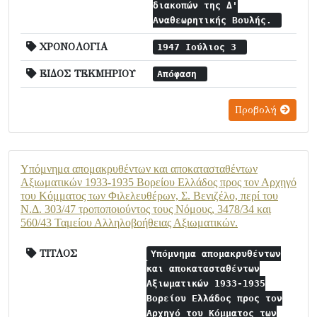
διακοπών της Δ'
Αναθεωρητικής Βουλής.
ΧΡΟΝΟΛΟΓΙΑ
1947 Ιούλιος 3
ΕΙΔΟΣ ΤΕΚΜΗΡΙΟΥ
Απόφαση
Προβολή
Υπόμνημα απομακρυθέντων και αποκατασταθέντων
Αξιωματικών 1933-1935 Βορείου Ελλάδος προς τον Αρχηγό
του Κόμματος των Φιλελευθέρων, Σ. Βενιζέλο, περί του
Ν.Δ. 303/47 τροποποιούντος τους Νόμους, 3478/34 και
560/43 Ταμείου Αλληλοβοήθειας Αξιωματικών.
ΤΙΤΛΟΣ
Υπόμνημα απομακρυθέντων
και αποκατασταθέντων
Αξιωματικών 1933-1935
Βορείου Ελλάδος προς τον
Αρχηγό του Κόμματος των