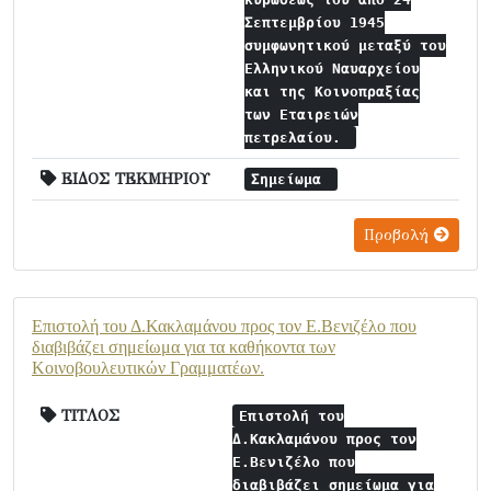
Σεπτεμβρίου 1945
συμφωνητικού μεταξύ του
Ελληνικού Ναυαρχείου
και της Κοινοπραξίας
των Εταιρειών
πετρελαίου.
ΕΙΔΟΣ ΤΕΚΜΗΡΙΟΥ
Σημείωμα
Προβολή
Επιστολή του Δ.Κακλαμάνου προς τον Ε.Βενιζέλο που
διαβιβάζει σημείωμα για τα καθήκοντα των
Κοινοβουλευτικών Γραμματέων.
ΤΙΤΛΟΣ
Επιστολή του
Δ.Κακλαμάνου προς τον
Ε.Βενιζέλο που
διαβιβάζει σημείωμα για