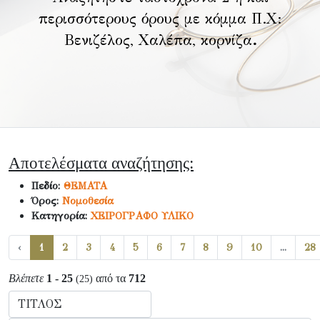
περισσότερους όρους με κόμμα Π.Χ:
Βενιζέλος, Χαλέπα, κορνίζα
.
Αποτελέσματα αναζήτησης:
Πεδίο:
ΘΕΜΑΤΑ
Όρος:
Νομοθεσία
Κατηγορία:
ΧΕΙΡΟΓΡΑΦΟ ΥΛΙΚΟ
‹
1
2
3
4
5
6
7
8
9
10
...
28
Βλέπετε
1 - 25
από τα
712
(25)