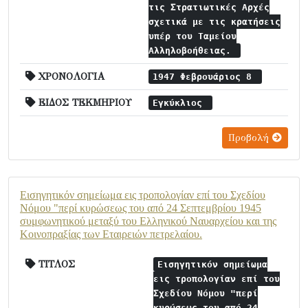
τις Στρατιωτικές Αρχές
σχετικά με τις κρατήσεις
υπέρ του Ταμείου
Αλληλοβοήθειας.
ΧΡΟΝΟΛΟΓΙΑ
1947 Φεβρουάριος 8
ΕΙΔΟΣ ΤΕΚΜΗΡΙΟΥ
Εγκύκλιος
Προβολή
Εισηγητικόν σημείωμα εις τροπολογίαν επί του Σχεδίου
Νόμου "περί κυρώσεως του από 24 Σεπτεμβρίου 1945
συμφωνητικού μεταξύ του Ελληνικού Ναυαρχείου και της
Κοινοπραξίας των Εταιρειών πετρελαίου.
ΤΙΤΛΟΣ
Εισηγητικόν σημείωμα
εις τροπολογίαν επί του
Σχεδίου Νόμου "περί
κυρώσεως του από 24