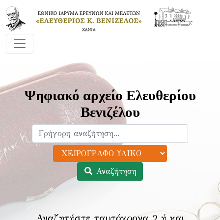
Ψηφιακό αρχείο Ελευθερίου
Βενιζέλου
Αναζήτηση
Αναζητήστε ταυτόχρονα 2 ή και