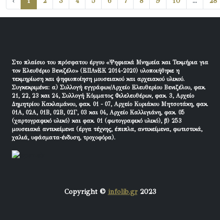
‹
1
2
3
4
5
6
7
8
9
10
...
28
Στο πλαίσιο του πρόσφατου έργου «Ψηφιακά Μνημεία και Τεκμήρια για
τον Ελευθέριο Βενιζέλο» (ΕΠΑνΕΚ 2014-2020) υλοποιήθηκε η
τεκμηρίωση και ψηφιοποίηση μουσειακού και αρχειακού υλικού.
Συγκεκριμένα: α) Συλλογή εγγράφων/Αρχείο Ελευθερίου Βενιζέλου, φακ.
21, 22, 23 και 24, Συλλογή Κόμματος Φιλελευθέρων, φακ. 3, Αρχείο
Δημητρίου Κακλαμάνου, φακ. 01 - 07, Αρχείο Κυριάκου Μητσοτάκη, φακ.
01Α, 02Α, 01Β, 02Β, 02Γ, 03 και 04, Αρχείο Καλλιγιάνη, φακ. 05
(χαρτογραφικό υλικό) και φακ. 01 (φωτογραφικό υλικό), β) 253
μουσειακά αντικείμενα (έργα τέχνης, έπιπλα, αντικείμενα, φωτιστικά,
χαλιά, υφάσματα-ένδυση, τροχοφόρα).
Copyright ©
infolib.gr
2023