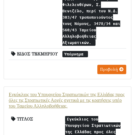
Φιλελευθέρων, Σ.
Βενιζέλο, περί του Ν.Δ.
303/47 τροποποιούντος
τους Νόμους, 3478/34 και
560/43 Ταμείου
Αλληλοβοήθειας
Αξιωματικών.
ΕΙΔΟΣ ΤΕΚΜΗΡΙΟΥ
Υπόμνημα
Προβολή
Εγκύκλιος του Υπουργείου Στρατιωτικών της Ελλάδας προς
όλες τις Στρατιωτικές Αρχές σχετικά με τις κρατήσεις υπέρ
του Ταμείου Αλληλοβοήθειας.
ΤΙΤΛΟΣ
Εγκύκλιος του
Υπουργείου Στρατιωτικών
της Ελλάδας προς όλες