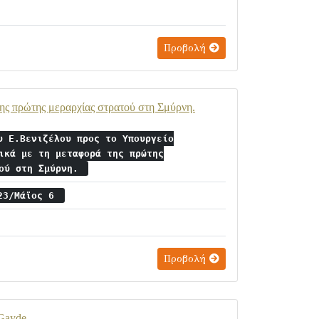
Προβολή
ης πρώτης μεραρχίας στρατού στη Σμύρνη.
υ Ε.Βενιζέλου προς το Υπουργείο
ικά με τη μεταφορά της πρώτης
τού στη Σμύρνη.
 23/Μάϊος 6
Προβολή
Gayde.