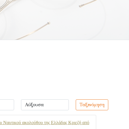
Ταξινόμηση
υ Ναυτικού ακολούθου της Ελλάδας Κριεζή από