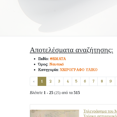
Αποτελέσματα αναζήτησης:
Πεδίο:
ΘΕΜΑΤΑ
Όρος:
Ναυτικό
Κατηγορία:
ΧΕΙΡΟΓΡΑΦΟ ΥΛΙΚΟ
‹
1
2
3
4
5
6
7
8
9
Βλέπετε
1 - 25
από τα
515
(25)
Τηλεγράφημα του Μ
Τούρκο αστυνομικό