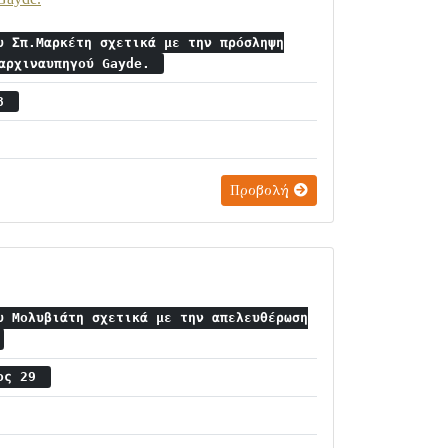
υ Σπ.Μαρκέτη σχετικά με την πρόσληψη
 αρχιναυπηγού Gayde.
28
Προβολή
υ Μολυβιάτη σχετικά με την απελευθέρωση
ιος 29