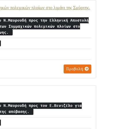
κών πολεμικών πλοίων στο λιμάνι της Σμύρνης.
υ Ν.Μαυρουδή προς την Ελληνική Αποστολή
των Συμμαχικών πολεμικών πλοίων στο
ρνης.
Προβολή
υ Ν.Μαυρουδή προς τον Ε.Βενιζέλο για
 της απόβασης.