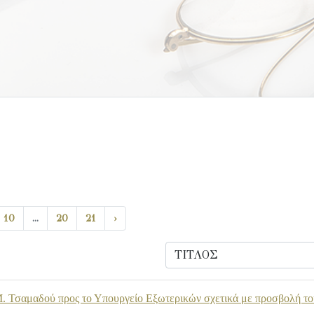
10
...
20
21
›
. Τσαμαδού προς το Υπουργείο Εξωτερικών σχετικά με προσβολή το
.