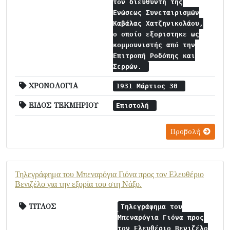
τον διευθυντή της
Ενώσεως Συνεταιρισμών
Καβάλας Χατζηνικολάου,
ο οποίο εξοριστηκε ως
κομμουνιστής από την
Επιτροπή Ροδόπης και
Σερρών.
ΧΡΟΝΟΛΟΓΙΑ
1931 Μάρτιος 30
ΕΙΔΟΣ ΤΕΚΜΗΡΙΟΥ
Επιστολή
Προβολή
Τηλεγράφημα του Μπεναρόγια Γιόνα προς τον Ελευθέριο
Βενιζέλο για την εξορία του στη Νάξο.
ΤΙΤΛΟΣ
Τηλεγράφημα του
Μπεναρόγια Γιόνα προς
τον Ελευθέριο Βενιζέλο