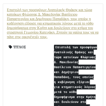
Επιστολή των προσφύγων Ανατολικής Θράκης και τώρα
κατοίκων Φλώρινας Δ. Μακεδονίας Βασίλειου
Παπαστεργίου και Δημήτριου Παπαδάκη, τους οποίος η
κυβέρνηση εξόρισε για κτηματικούς λόγους μετά το νόθο
δημοψήφισμα στην Κρήτη και δουλεύουν στο κτήμα του
στρατηγού Γεωργίου Κατεχάκη. Ζητούν τα ναύλα τους γα να
πάνε στις οικογένειές τους.
ΤΙΤΛΟΣ
Επιστολή των προσφύγων
Ανατολικής Θράκης και
τώρα κατοίκων Φλώρινας
Δ. Μακεδονίας
Βασίλειου Παπαστεργίου
και Δημήτριου
Παπαδάκη, τους οποίος
η κυβέρνηση εξόρισε
για κτηματικούς λόγους
μετά το νόθο
δημοψήφισμα στην Κρήτη
και δουλεύουν στο