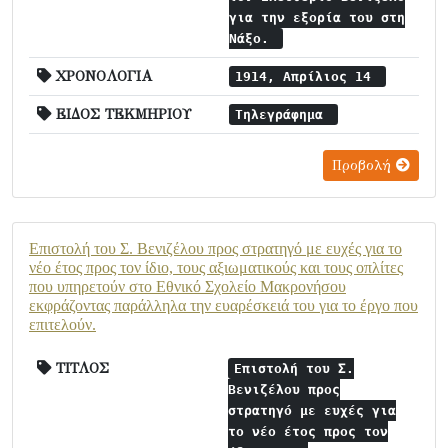
για την εξορία του στη
Νάξο.
ΧΡΟΝΟΛΟΓΙΑ
1914, Απρίλιος 14
ΕΙΔΟΣ ΤΕΚΜΗΡΙΟΥ
Τηλεγράφημα
Προβολή
Επιστολή του Σ. Βενιζέλου προς στρατηγό με ευχές για το
νέο έτος προς τον ίδιο, τους αξιωματικούς και τους οπλίτες
που υπηρετούν στο Εθνικό Σχολείο Μακρονήσου
εκφράζοντας παράλληλα την ευαρέσκειά του για το έργο που
επιτελούν.
ΤΙΤΛΟΣ
Επιστολή του Σ.
Βενιζέλου προς
στρατηγό με ευχές για
το νέο έτος προς τον