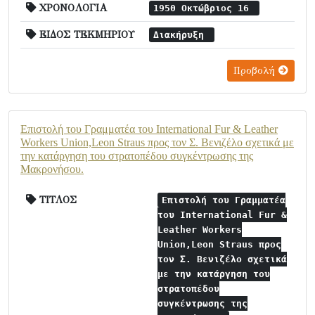
ΧΡΟΝΟΛΟΓΙΑ
1950 Οκτώβριος 16
ΕΙΔΟΣ ΤΕΚΜΗΡΙΟΥ
Διακήρυξη
Προβολή
Επιστολή του Γραμματέα του International Fur & Leather
Workers Union,Leon Straus προς τον Σ. Βενιζέλο σχετικά με
την κατάργηση του στρατοπέδου συγκέντρωσης της
Μακρονήσου.
ΤΙΤΛΟΣ
Επιστολή του Γραμματέα
του International Fur &
Leather Workers
Union,Leon Straus προς
τον Σ. Βενιζέλο σχετικά
με την κατάργηση του
στρατοπέδου
συγκέντρωσης της