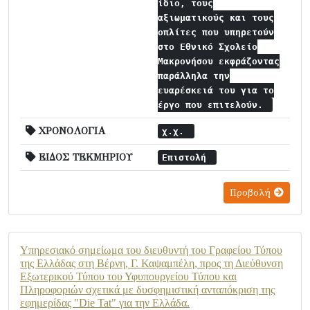
ίδιο, τους
αξιωματικούς και τους
οπλίτες που υπηρετούν
στο Εθνικό Σχολείο
Μακρονήσου εκφράζοντας
παράλληλα την
ευαρέσκειά του για το
έργο που επιτελούν.
ΧΡΟΝΟΛΟΓΙΑ
χ.χ.
ΕΙΔΟΣ ΤΕΚΜΗΡΙΟΥ
Επιστολή
Προβολή
Υπηρεσιακό σημείωμα του διευθυντή του Γραφείου Τύπου
της Ελλάδας στη Βέρνη, Γ. Καψαμπέλη, προς τη Διεύθυνση
Εξωτερικού Τύπου του Υφυπουργείου Τύπου και
Πληροφοριών σχετικά με δυσφημιστική ανταπόκριση της
εφημερίδας "Die Tat" για την Ελλάδα.