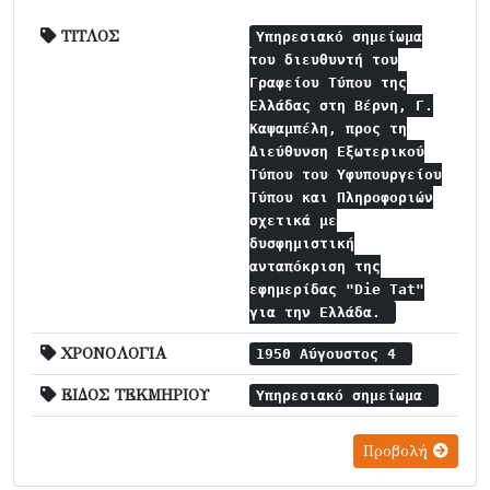
ΤΙΤΛΟΣ
Υπηρεσιακό σημείωμα
του διευθυντή του
Γραφείου Τύπου της
Ελλάδας στη Βέρνη, Γ.
Καψαμπέλη, προς τη
Διεύθυνση Εξωτερικού
Τύπου του Υφυπουργείου
Τύπου και Πληροφοριών
σχετικά με
δυσφημιστική
ανταπόκριση της
εφημερίδας "Die Tat"
για την Ελλάδα.
ΧΡΟΝΟΛΟΓΙΑ
1950 Αύγουστος 4
ΕΙΔΟΣ ΤΕΚΜΗΡΙΟΥ
Υπηρεσιακό σημείωμα
Προβολή