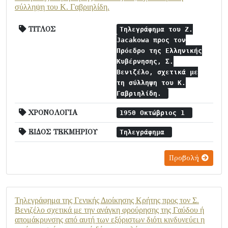
σύλληψη του Κ. Γαβριηλίδη.
ΤΙΤΛΟΣ
Τηλεγράφημα του Z.
Jacakowa προς τον
Πρόεδρο της Ελληνικής
Κυβέρνησης, Σ.
Βενιζέλο, σχετικά με
τη σύλληψη του Κ.
Γαβριηλίδη.
ΧΡΟΝΟΛΟΓΙΑ
1950 Οκτώβριος 1
ΕΙΔΟΣ ΤΕΚΜΗΡΙΟΥ
Τηλεγράφημα
Προβολή
Τηλεγράφημα της Γενικής Διοίκησης Κρήτης προς τον Σ.
Βενιζέλο σχετικά με την ανάγκη φρούρησης της Γαύδου ή
απομάκρυνσης από αυτή των εξόριστων διότι κινδυνεύει η