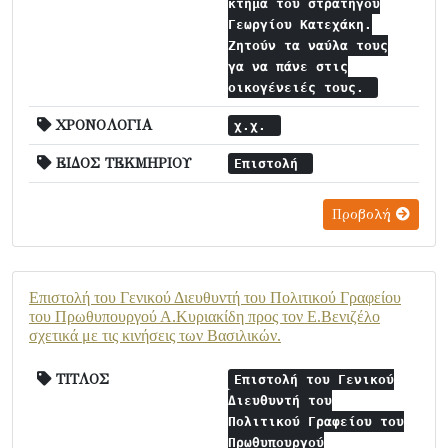
κτήμα του στρατηγού
Γεωργίου Κατεχάκη.
Ζητούν τα ναύλα τους
γα να πάνε στις
οικογένειές τους.
ΧΡΟΝΟΛΟΓΙΑ
χ.χ.
ΕΙΔΟΣ ΤΕΚΜΗΡΙΟΥ
Επιστολή
Προβολή
Επιστολή του Γενικού Διευθυντή του Πολιτικού Γραφείου
του Πρωθυπουργού Α.Κυριακίδη προς τον Ε.Βενιζέλο
σχετικά με τις κινήσεις των Βασιλικών.
ΤΙΤΛΟΣ
Επιστολή του Γενικού
Διευθυντή του
Πολιτικού Γραφείου του
Πρωθυπουργού