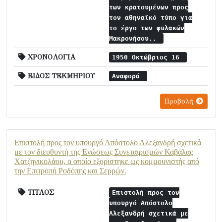
των κρατουμένων προς
τον αθηναϊκό τύπο για
το έργο των φυλακών
Μακρονήσου..
ΧΡΟΝΟΛΟΓΙΑ
1950 Οκτώβριος 16
ΕΙΔΟΣ ΤΕΚΜΗΡΙΟΥ
Αναφορά
Προβολή
Επιστολή προς τον υπουργό Απόστολο Αλεξανδρή σχετικά
με τον διευθυντή της Ενώσεως Συνεταιρισμών Καβάλας
Χατζηνικολάου, ο οποίο εξοριστηκε ως κομμουνιστής από
την Επιτροπή Ροδόπης και Σερρών.
ΤΙΤΛΟΣ
Επιστολή προς τον
υπουργό Απόστολο
Αλεξανδρή σχετικά με