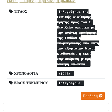
εκεί ευρισκόμενη μικρή δύναμη φυλάκων.
ΤΙΤΛΟΣ
Τηλεγράφημα της
Γενικής Διοίκησης
Κρήτης προς τον Σ.
Βενιζέλο σχετικά με
την ανάγκη φρούρησης
της Γαύδου ή
απομάκρυνσης από αυτή
των εξόριστων διότι
κινδυνεύει η εκεί
ευρισκόμενη μικρή
δύναμη φυλάκων.
ΧΡΟΝΟΛΟΓΙΑ
<1947>
ΕΙΔΟΣ ΤΕΚΜΗΡΙΟΥ
Τηλεγράφημα
Προβολή