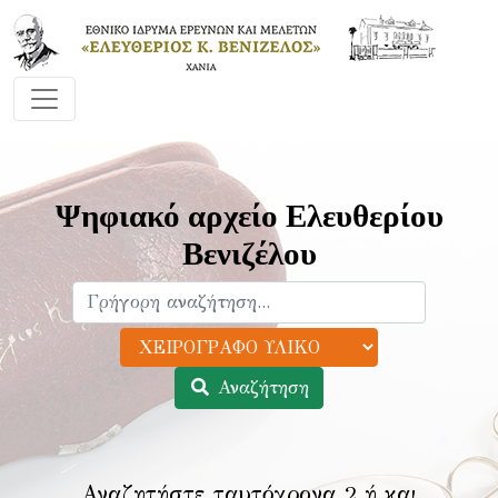
Ψηφιακό αρχείο Ελευθερίου
Βενιζέλου
Αναζήτηση
Αναζητήστε ταυτόχρονα 2 ή και