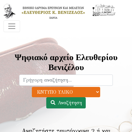
Ψηφιακό αρχείο Ελευθερίου
Βενιζέλου
Αναζήτηση
Αναζητήστε ταυτόχρονα 2 ή και