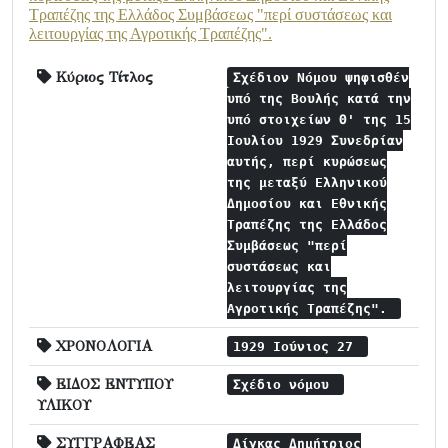
Τραπέζης της Ελλάδος Συμβάσεως "περί συστάσεως και
λειτουργίας της Αγροτικής Τραπέζης".
Κύριος Τίτλος
Σχέδιον Νόμου ψηφισθέν
υπό της Βουλής κατά την
υπό στοιχείων Θ' της 15
Ιουλίου 1929 Συνεδρίαν
αυτής, περί κυρώσεως
της μεταξύ Ελληνικού
Δημοσίου και Εθνικής
Τραπέζης της Ελλάδος
Συμβάσεως "περί
συστάσεως και
λειτουργίας της
Αγροτικής Τραπέζης".
ΧΡΟΝΟΛΟΓΙΑ
1929 Ιούνιος 27
ΕΙΔΟΣ ΕΝΤΥΠΟΥ
Σχέδιο νόμου
ΥΛΙΚΟΥ
ΣΥΓΓΡΑΦΕΑΣ
Δίγκας Δημήτριος