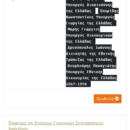
Υπουργός Δικαιοσύνης
της Ελλάδας
Σπυρίδης
Κωνσταντίνος Υπουργός
Γεωργίας της Ελλάδας
Μαρής Γεώργιος
Υπουργός Οικονομικών
της Ελλάδας
Δροσόπουλος Ιωάννης
Διοικητής της Εθνικής
Τράπεζας της Ελλάδας
Βουρλούμης Παναγιώτης
Υπουργός Εθνικής
Οικονομίας της Ελλάδας
1867-1950
Προβολή
Πρακτικό της Ενώσεως Γεωργικών Συνεταιρισμών
Ιωαννίνων.