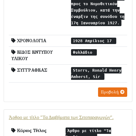
προς το Νομοθετικόν
Συμβούλιον, κατά την
έναρξιν της συνόδου τη
17η Ιανουαρίου 1927.
ΧΡΟΝΟΛΟΓΙΑ
1928 Απρίλιος 17
ΕΙΔΟΣ ΕΝΤΥΠΟΥ
Φυλλάδιο
ΥΛΙΚΟΥ
ΣΥΓΓΡΑΦΕΑΣ
Storrs, Ronald Henry
Amherst, Sir
Προβολή
Άρθρο με τίτλο "Τα Διαβήματα των Σιτοπαραγωγών".
Κύριος Τίτλος
Άρθρο με τίτλο "Τα