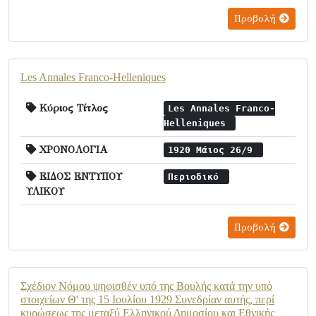
Προβολή
Les Annales Franco-Helleniques
Κύριος Τίτλος
Les Annales Franco-
Helleniques
ΧΡΟΝΟΛΟΓΙΑ
1920 Μάιος 26/9
ΕΙΔΟΣ ΕΝΤΥΠΟΥ
Περιοδικό
ΥΛΙΚΟΥ
Προβολή
Σχέδιον Νόμου ψηφισθέν υπό της Βουλής κατά την υπό
στοιχείων Θ' της 15 Ιουλίου 1929 Συνεδρίαν αυτής, περί
κυρώσεως της μεταξύ Ελληνικού Δημοσίου και Εθνικής