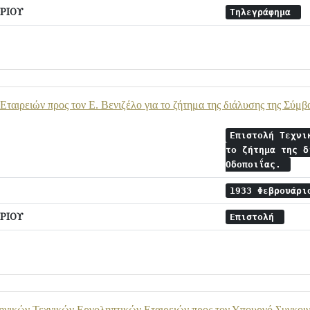
ΡΙΟΥ
Τηλεγράφημα
Εταιρειών προς τον Ε. Βενιζέλο για το ζήτημα της διάλυσης της Σύμβ
Επιστολή Τεχνι
το ζήτημα της δ
Οδοποιΐας.
1933 Φεβρουάρ
ΡΙΟΥ
Επιστολή
ικών Τεχνικών Εργοληπτικών Εταιρειών προς τον Υπουργό Συγκοινω