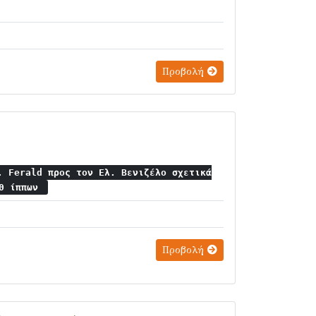
Προβολή
. Ferald προς τον Ελ. Βενιζέλο σχετικά
00 ίππων
Προβολή