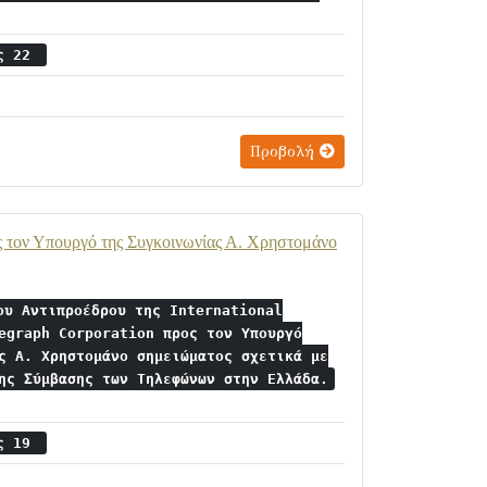
ος 22
Προβολή
ρος τον Υπουργό της Συγκοινωνίας Α. Χρηστομάνο
ου Αντιπροέδρου της International
egraph Corporation προς τον Υπουργό
ς Α. Χρηστομάνο σημειώματος σχετικά με
ης Σύμβασης των Τηλεφώνων στην Ελλάδα.
ος 19