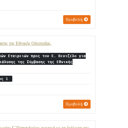
Προβολή
ασης της Εθνικής Οδοποιΐας.
κών Εταιρειών προς τον Ε. Βενιζέλο για
ιάλυσης της Σύμβασης της Εθνικής
ιος 1
Προβολή
νίας Γ.΄Παπανδρέου σχετικά με τη διάλυση της