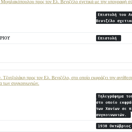
 Μιχαλακόπουλου προς τον Ελ. Βενιζέλο σχετικά με την υπογραφή 
Επιστολή του Α
Βενιζέλο σχετικ
ΡΙΟΥ
Επιστολή
 Τζοτζολάκη προς τον Ελ. Βενιζέλο, στο οποίο εκφράζει την αντίθεσ
α των συγκοινωνιών.
Τηλεγράφημα το
στο οποίο εκφρά
των Χανίων σε π
συγκοινωνιών.
1930 Οκτώβριο