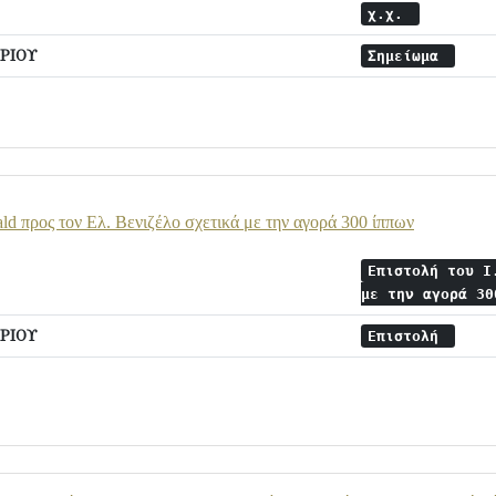
χ.χ.
ΡΙΟΥ
Σημείωμα
ald προς τον Ελ. Βενιζέλο σχετικά με την αγορά 300 ίππων
Επιστολή του I
με την αγορά 3
ΡΙΟΥ
Επιστολή