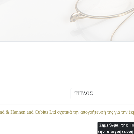
nd & Hannen and Cubitts Ltd σχετικά την απογοήτευσή της για την 
Σημείωμα της H
την απογοήτευσή