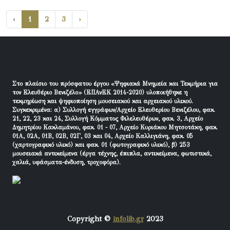
‹
1
2
3
›
Στο πλαίσιο του πρόσφατου έργου «Ψηφιακά Μνημεία και Τεκμήρια για
τον Ελευθέριο Βενιζέλο» (ΕΠΑνΕΚ 2014-2020) υλοποιήθηκε η
τεκμηρίωση και ψηφιοποίηση μουσειακού και αρχειακού υλικού.
Συγκεκριμένα: α) Συλλογή εγγράφων/Αρχείο Ελευθερίου Βενιζέλου, φακ.
21, 22, 23 και 24, Συλλογή Κόμματος Φιλελευθέρων, φακ. 3, Αρχείο
Δημητρίου Κακλαμάνου, φακ. 01 - 07, Αρχείο Κυριάκου Μητσοτάκη, φακ.
01Α, 02Α, 01Β, 02Β, 02Γ, 03 και 04, Αρχείο Καλλιγιάνη, φακ. 05
(χαρτογραφικό υλικό) και φακ. 01 (φωτογραφικό υλικό), β) 253
μουσειακά αντικείμενα (έργα τέχνης, έπιπλα, αντικείμενα, φωτιστικά,
χαλιά, υφάσματα-ένδυση, τροχοφόρα).
Copyright ©
infolib.gr
2023