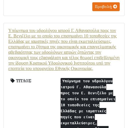
Προβολή
Υπόμνημα του υδρολόγου ιατρού Γ. Αθανασούλα προς τον
Ε. Βενιζέλο με το οποίο του επισημαίνει 10 τοποθεσίες της
Ελλάδας με ιαματικές πηγές που είναι εκμεταλλεύσιμες,
επισημαίνει το ζήτημα της οικονομικής και επαγγελματικής
αβεβαιότητας των υδρολόγων ιατρών ζητώντας την
οικονομική τους εξασφάλιση και τέλος θεωρεί επιβεβλημένη
την ίδρυση Κρατικού Υδρολογικού Ινστιτούτου υπό την
εποπτεία του υπουργείου Εθνικής Οικονομίας.
ΤΙΤΛΟΣ
Υπόμνημα του υδρολόγου
ιατρού Γ. Αθανασούλα
προς τον Ε. Βενιζέλο με
το οποίο του επισημαίνει
10 τοποθεσίες της
Ελλάδας με ιαματικές
πηγές που είναι
εκμεταλλεύσιμες,