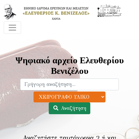
Ψηφιακό αρχείο Ελευθερίου
Βενιζέλου
Αναζήτηση
Αναζητήστε ταυτόχρονα 2 ή και