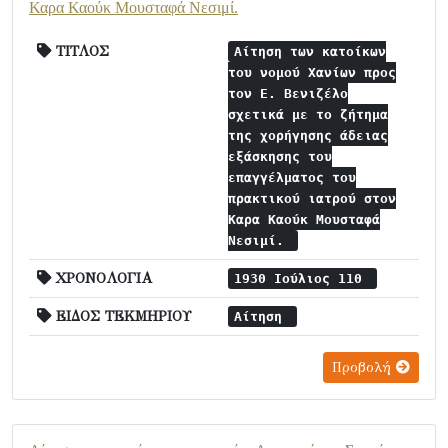
Καρα Καούκ Μουσταφά Νεσιμί.
ΤΙΤΛΟΣ
Αίτηση των κατοίκων
του νομού Χανίων προς
τον Ε. Βενιζέλο
σχετικά με το ζήτημα
της χορήγησης άδειας
εξάσκησης του
επαγγέλματος του
πρακτικού ιατρού στον
Καρα Καούκ Μουσταφά
Νεσιμί.
ΧΡΟΝΟΛΟΓΙΑ
1930 Ιούλιος 110
ΕΙΔΟΣ ΤΕΚΜΗΡΙΟΥ
Αίτηση
Προβολή