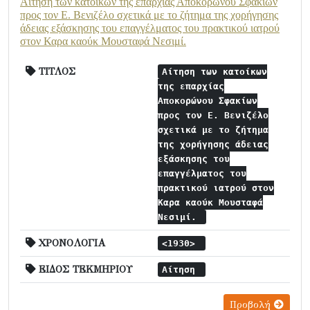
Αίτηση των κατοίκων της επαρχίας Αποκορώνου Σφακίων
προς τον Ε. Βενιζέλο σχετικά με το ζήτημα της χορήγησης
άδειας εξάσκησης του επαγγέλματος του πρακτικού ιατρού
στον Καρα καούκ Μουσταφά Νεσιμί.
ΤΙΤΛΟΣ
Αίτηση των κατοίκων
της επαρχίας
Αποκορώνου Σφακίων
προς τον Ε. Βενιζέλο
σχετικά με το ζήτημα
της χορήγησης άδειας
εξάσκησης του
επαγγέλματος του
πρακτικού ιατρού στον
Καρα καούκ Μουσταφά
Νεσιμί.
ΧΡΟΝΟΛΟΓΙΑ
<1930>
ΕΙΔΟΣ ΤΕΚΜΗΡΙΟΥ
Αίτηση
Προβολή