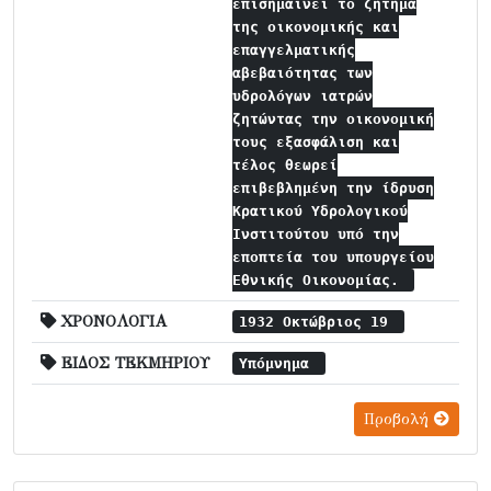
επισημαίνει το ζήτημα
της οικονομικής και
επαγγελματικής
αβεβαιότητας των
υδρολόγων ιατρών
ζητώντας την οικονομική
τους εξασφάλιση και
τέλος θεωρεί
επιβεβλημένη την ίδρυση
Κρατικού Υδρολογικού
Ινστιτούτου υπό την
εποπτεία του υπουργείου
Εθνικής Οικονομίας.
ΧΡΟΝΟΛΟΓΙΑ
1932 Οκτώβριος 19
ΕΙΔΟΣ ΤΕΚΜΗΡΙΟΥ
Υπόμνημα
Προβολή