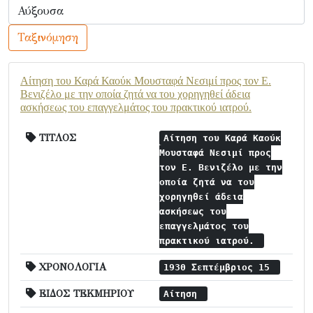
Ταξινόμηση
Αίτηση του Καρά Καούκ Μουσταφά Νεσιμί προς τον Ε.
Βενιζέλο με την οποία ζητά να του χορηγηθεί άδεια
ασκήσεως του επαγγελμάτος του πρακτικού ιατρού.
ΤΙΤΛΟΣ
Αίτηση του Καρά Καούκ
Μουσταφά Νεσιμί προς
τον Ε. Βενιζέλο με την
οποία ζητά να του
χορηγηθεί άδεια
ασκήσεως του
επαγγελμάτος του
πρακτικού ιατρού.
ΧΡΟΝΟΛΟΓΙΑ
1930 Σεπτέμβριος 15
ΕΙΔΟΣ ΤΕΚΜΗΡΙΟΥ
Αίτηση