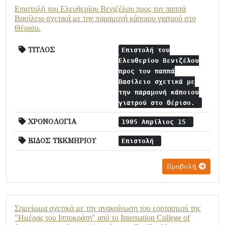
Επιστολή του Ελευθερίου Βενιζέλου προς τον παππά
Βασίλειο σχετικά με την παραμονή κάποιου γιατρού στο
Θέρισο.
ΤΙΤΛΟΣ
Επιστολή του
Ελευθερίου Βενιζέλου
προς τον παππά
Βασίλειο σχετικά με
την παραμονή κάποιου
γιατρού στο Θέρισο.
ΧΡΟΝΟΛΟΓΙΑ
1905 Απρίλιος 15
ΕΙΔΟΣ ΤΕΚΜΗΡΙΟΥ
Επιστολή
Προβολή
Σημείωμα σχετικά με την ανακοίνωση του εορτασμού της
"Ημέρας του Ιπποκράτη" από το Internation College of