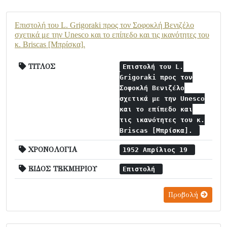
Επιστολή του L. Grigoraki προς τον Σοφοκλή Βενιζέλο
σχετικά με την Unesco και το επίπεδο και τις ικανότητες του
κ. Briscas [Μπρίσκα].
ΤΙΤΛΟΣ
Επιστολή του L.
Grigoraki προς τον
Σοφοκλή Βενιζέλο
σχετικά με την Unesco
και το επίπεδο και
τις ικανότητες του κ.
Briscas [Μπρίσκα].
ΧΡΟΝΟΛΟΓΙΑ
1952 Απρίλιος 19
ΕΙΔΟΣ ΤΕΚΜΗΡΙΟΥ
Επιστολή
Προβολή