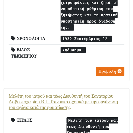
χειροπράκτες και ζητά τη
νομοθετική ρύθμιση του
ζητήματος και τη κρατική
υποστήριξη προς διάδοσή
της.
ΧΡΟΝΟΛΟΓΙΑ
1932 Σεπτέμβριος 12
ΕΙΔΟΣ
Υπόμνημα
ΤΕΚΜΗΡΙΟΥ
Προβολή
Μελέτη του ιατρού και τέως Διευθυντή του Σανατορίου
Ασβεστοχωρίου Β.Γ. Τσινούκα σχετικά με την οργάνωση
του αγώνα κατά της φυματίωσης.
ΤΙΤΛΟΣ
Μελέτη του ιατρού και
τέως Διευθυντή του
Σανατορίου