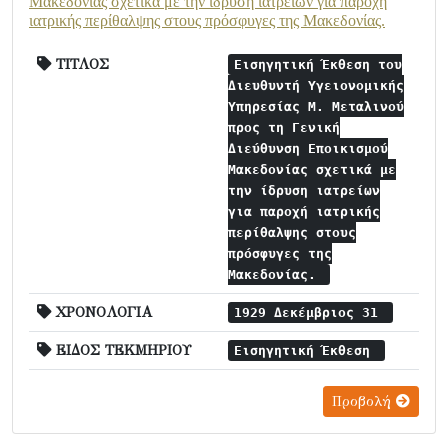
Μακεδονίας σχετικά με την ίδρυση ιατρείων για παροχή
ιατρικής περίθαλψης στους πρόσφυγες της Μακεδονίας.
ΤΙΤΛΟΣ
Εισηγητική Έκθεση του
Διευθυντή Υγειονομικής
Υπηρεσίας Μ. Μεταλινού
προς τη Γενική
Διεύθυνση Εποικισμού
Μακεδονίας σχετικά με
την ίδρυση ιατρείων
για παροχή ιατρικής
περίθαλψης στους
πρόσφυγες της
Μακεδονίας.
ΧΡΟΝΟΛΟΓΙΑ
1929 Δεκέμβριος 31
ΕΙΔΟΣ ΤΕΚΜΗΡΙΟΥ
Εισηγητική Έκθεση
Προβολή