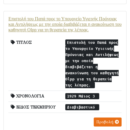
Επιστολή του Παπά προς το Υπουργείο Υγιεινής Πρόνοιας
και Αντιλήψεως με την οποία διαβιβάζεται η ανακοίνωση του
καθηγητή Olpp για τη θεραπεία της λέπρας.
ΤΙΤΛΟΣ
Επιστολή του Παπά προς
το Υπουργείο Υγιεινής
Πρόνοιας και Αντιλήψεως
με την οποία
διαβιβάζεται η
ανακοίνωση του καθηγητή
Olpp για τη θεραπεία
της λέπρας.
ΧΡΟΝΟΛΟΓΙΑ
1929 Μάιος 3
ΕΙΔΟΣ ΤΕΚΜΗΡΙΟΥ
Διαβιβαστικό
Προβολή