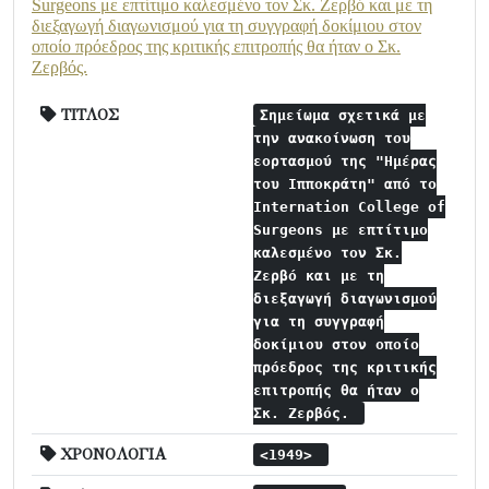
Surgeons με επτίτιμο καλεσμένο τον Σκ. Ζερβό και με τη
διεξαγωγή διαγωνισμού για τη συγγραφή δοκίμιου στον
οποίο πρόεδρος της κριτικής επιτροπής θα ήταν ο Σκ.
Ζερβός.
ΤΙΤΛΟΣ
Σημείωμα σχετικά με
την ανακοίνωση του
εορτασμού της "Ημέρας
του Ιπποκράτη" από το
Internation College of
Surgeons με επτίτιμο
καλεσμένο τον Σκ.
Ζερβό και με τη
διεξαγωγή διαγωνισμού
για τη συγγραφή
δοκίμιου στον οποίο
πρόεδρος της κριτικής
επιτροπής θα ήταν ο
Σκ. Ζερβός.
ΧΡΟΝΟΛΟΓΙΑ
<1949>