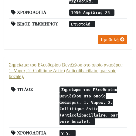
περιοδικά.
ΧΡΟΝΟΛΟΓΙΑ
1950 Απρίλιος 25
ΕΙΔΟΣ ΤΕΚΜΗΡΙΟΥ
Επιστολή
Προβολή
Σημείωμα του Ελευθερίου Βενιζέλου στο οποίο αναφέρει:
1. Vapex, 2. Collitique Astic (Anticolibacillaire, par voie
bocale).
ΤΙΤΛΟΣ
Σημείωμα του Ελευθερίου
Βενιζέλου στο οποίο
αναφέρει: 1. Vapex, 2.
Collitique Astic
(Anticolibacillaire, par
voie bocale).
ΧΡΟΝΟΛΟΓΙΑ
χ.χ.