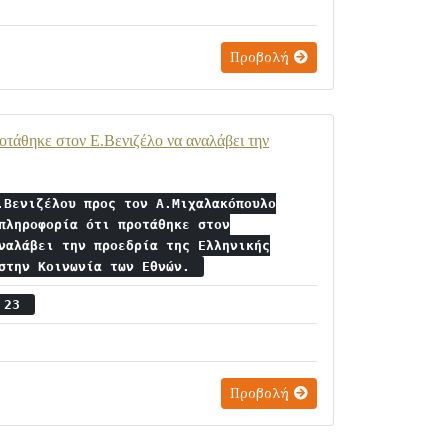
Προβολή
οτάθηκε στον Ε.Βενιζέλο να αναλάβει την
.Βενιζέλου προς τον Α.Μιχαλακόπουλο
πληροφορία ότι προτάθηκε στον
ναλάβει την προεδρία της Ελληνικής
 στην Κοινωνία των Εθνών.
ς 23
Προβολή