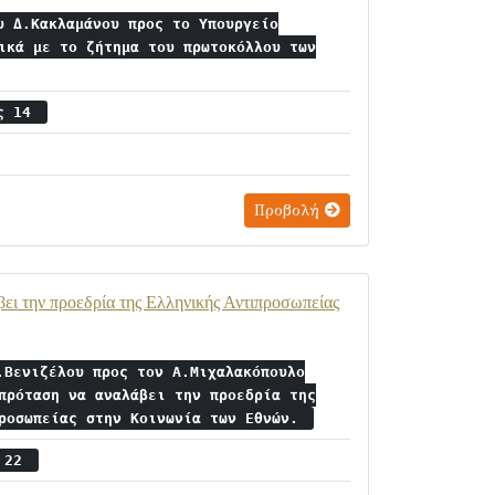
υ Δ.Κακλαμάνου προς το Υπουργείο
ικά με το ζήτημα του πρωτοκόλλου των
ος 14
Προβολή
ει την προεδρία της Ελληνικής Αντιπροσωπείας
.Βενιζέλου προς τον Α.Μιχαλακόπουλο
πρόταση να αναλάβει την προεδρία της
προσωπείας στην Κοινωνία των Εθνών.
ς 22