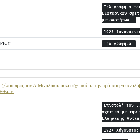
Τηλεγράφημα το
Εξωτερικών σχετ
μειονοτήτων.
1925 Ιανουάρι
ΡΙΟΥ
Τηλεγράφημα
ιζέλου προς τον Α.Μιχαλακόπουλο σχετικά με την πρόταση να αναλάβ
 Εθνών.
Επιστολή του Ε
σχετικά με την 
Ελληνικής Αντι
1927 Αύγουστο