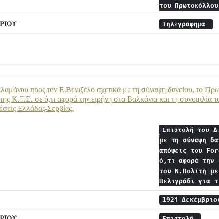
του Πρωτοκόλλο
ΡΙΟΥ
Τηλεγράφημα
λαμάνου προς τον Ε.Βενιζέλο σχετικά με τη σύναψη δανείου, το Πρωτ
 της Κ.Τ.Ε. σε ό,τι αφορά την ειρήνη στα Βαλκάνια και τη συνομιλία
χέσεις Ελλάδας-Σερβίας.
Επιστολή του Δ
με τη σύναψη δα
απόψεις του For
ό,τι αφορά την 
του Ν.Πολίτη με
Βελιγράδι για 
1924 Δεκέμβρι
ΡΙΟΥ
Επιστολή