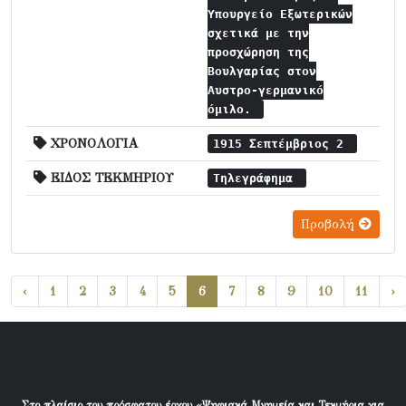
Υπουργείο Εξωτερικών
σχετικά με την
προσχώρηση της
Βουλγαρίας στον
Αυστρο-γερμανικό
όμιλο.
ΧΡΟΝΟΛΟΓΙΑ
1915 Σεπτέμβριος 2
ΕΙΔΟΣ ΤΕΚΜΗΡΙΟΥ
Τηλεγράφημα
Προβολή
‹
1
2
3
4
5
6
7
8
9
10
11
›
Στο πλαίσιο του πρόσφατου έργου «Ψηφιακά Μνημεία και Τεκμήρια για