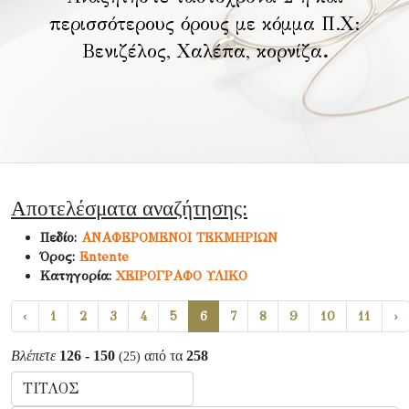
περισσότερους όρους με κόμμα Π.Χ:
Βενιζέλος, Χαλέπα, κορνίζα
.
Αποτελέσματα αναζήτησης:
Πεδίο:
ΑΝΑΦΕΡΟΜΕΝΟΙ ΤΕΚΜΗΡΙΩΝ
Όρος:
Entente
Κατηγορία:
ΧΕΙΡΟΓΡΑΦΟ ΥΛΙΚΟ
‹
1
2
3
4
5
6
7
8
9
10
11
›
Βλέπετε
126 - 150
από τα
258
(25)