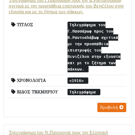
Τηλεγράφημα του Γ.Πασσάρωφ προς τον Β.Ραντοσλάβωφ
σχετικά με την προσπάθεια επιστροφής του Βενιζέλου στην
εξουσία και με το ζήτημα των σάκκων.
ΤΙΤΛΟΣ
Τηλεγράφημα του
Γ.Πασσάρωφ προς τον
Β.Ραντοσλάβωφ σχετικά
με την προσπάθεια
επιστροφής του
Βενιζέλου στην εξουσία
και με το ζήτημα των
σάκκων.
ΧΡΟΝΟΛΟΓΙΑ
<1916>
ΕΙΔΟΣ ΤΕΚΜΗΡΙΟΥ
Τηλεγράφημα
Προβολή
Τηλεγράφημα του Ν.Πανουργιά προς την Ελληνική