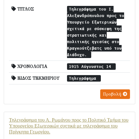
ΤΙΤΛΟΣ
Τηλεγράφημα του Ι.
Αλεξανδρόπουλου προς το
Υπουργείο Εξωτερικών
σχετικά με σύσκεψη της
στρατιωτικής και
πολιτικής ηγεσίας στο
Κραγκούτζεβατς υπό τον
Διάδοχο.
ΧΡΟΝΟΛΟΓΙΑ
1915 Αύγουστος 14
ΕΙΔΟΣ ΤΕΚΜΗΡΙΟΥ
Τηλεγράφημα
Προβολή
Τηλεγράφημα του Α. Ρωμάνου προς το Πολιτικό Τμήμα του
Υπουργείου Εξωτερικών σχετικά με τηλεγράφημα του
Πρίγκηπα Γεωργίου.