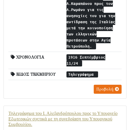
Α.Καραπάνου προς τον
Α.Ρωμάνο για τις
ανησυχίες του για την
αντίδραση της Ιταλίας
μετά την κοινοποίηση
των ελληνικών
προτάσεων στην Αγία
Πετρούπολη.
ΧΡΟΝΟΛΟΓΙΑ
1916 Σεπτέμβριος
11/24
ΕΙΔΟΣ ΤΕΚΜΗΡΙΟΥ
Τηλεγράφημα
Προβολή
Τηλεγράφημα του Ι. Αλεξανδρόπουλου προς το Υπουργείο
Εξωτερικών σχετικά με τη συνεδρίαση του Υπουργικού
Συμβουλίου.