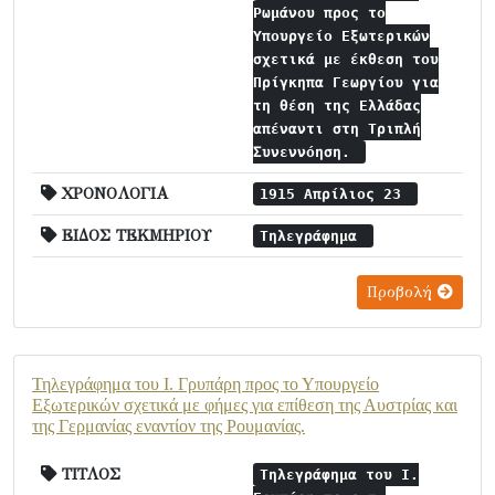
Ρωμάνου προς το
Υπουργείο Εξωτερικών
σχετικά με έκθεση του
Πρίγκηπα Γεωργίου για
τη θέση της Ελλάδας
απέναντι στη Τριπλή
Συνεννόηση.
ΧΡΟΝΟΛΟΓΙΑ
1915 Απρίλιος 23
ΕΙΔΟΣ ΤΕΚΜΗΡΙΟΥ
Τηλεγράφημα
Προβολή
Τηλεγράφημα του Ι. Γρυπάρη προς το Υπουργείο
Εξωτερικών σχετικά με φήμες για επίθεση της Αυστρίας και
της Γερμανίας εναντίον της Ρουμανίας.
ΤΙΤΛΟΣ
Τηλεγράφημα του Ι.