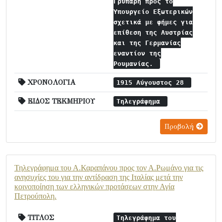
Γρυπάρη προς το
Υπουργείο Εξωτερικών
σχετικά με φήμες για
επίθεση της Αυστρίας
και της Γερμανίας
εναντίον της
Ρουμανίας.
ΧΡΟΝΟΛΟΓΙΑ
1915 Αύγουστος 28
ΕΙΔΟΣ ΤΕΚΜΗΡΙΟΥ
Τηλεγράφημα
Προβολή
Τηλεγράφημα του Α.Καραπάνου προς τον Α.Ρωμάνο για τις
ανησυχίες του για την αντίδραση της Ιταλίας μετά την
κοινοποίηση των ελληνικών προτάσεων στην Αγία
Πετρούπολη.
ΤΙΤΛΟΣ
Τηλεγράφημα του