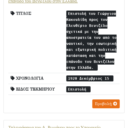
επάνοδο του Βενιζέλου στην Ελλάδα.
ΤΙΤΛΟΣ
Επιστολή του Γεώργιου
Κακουλίδη προς τον
Ελευθέριο Βενιζέλο
σχετικά με την
αποστρατεία του από το
ναυτικό, την εσωτερική
και εξωτερική πολιτική
κατάσταση και την
επάνοδο του Βενιζέλου
στην Ελλάδα.
ΧΡΟΝΟΛΟΓΙΑ
1920 Δεκέμβριος 15
ΕΙΔΟΣ ΤΕΚΜΗΡΙΟΥ
Επιστολή
Προβολή
Τηλεγράφημα του Α. Ρωμάνου προς το Υπουργείο