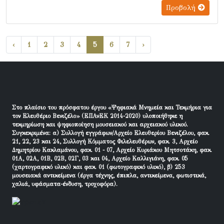
Προβολή
‹
1
2
3
4
5
6
7
›
Στο πλαίσιο του πρόσφατου έργου «Ψηφιακά Μνημεία και Τεκμήρια για
τον Ελευθέριο Βενιζέλο» (ΕΠΑνΕΚ 2014-2020) υλοποιήθηκε η
τεκμηρίωση και ψηφιοποίηση μουσειακού και αρχειακού υλικού.
Συγκεκριμένα: α) Συλλογή εγγράφων/Αρχείο Ελευθερίου Βενιζέλου, φακ.
21, 22, 23 και 24, Συλλογή Κόμματος Φιλελευθέρων, φακ. 3, Αρχείο
Δημητρίου Κακλαμάνου, φακ. 01 - 07, Αρχείο Κυριάκου Μητσοτάκη, φακ.
01Α, 02Α, 01Β, 02Β, 02Γ, 03 και 04, Αρχείο Καλλιγιάνη, φακ. 05
(χαρτογραφικό υλικό) και φακ. 01 (φωτογραφικό υλικό), β) 253
μουσειακά αντικείμενα (έργα τέχνης, έπιπλα, αντικείμενα, φωτιστικά,
χαλιά, υφάσματα-ένδυση, τροχοφόρα).