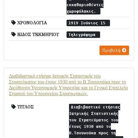
εκκαθαρισθέντες
χωροφύλακες.
ΧΡΟΝΟΛΟΓΙΑ
1919 Ιούνιος 15
ΕΙΔΟΣ ΤΕΚΜΗΡΙΟΥ
Τηλεγράφημα
Προβολή
Διαβιβαστικό ετήσιας Ιατρικής Στατιστικής του
Στρατεύματος του έτους 1930 από το Β.Τσουνούκα προς τη
Διεύθυνση Υγειονομικής Υπηρεσίας και το Γενικό Επιτελείο
Στρατού του Υπουργείου Στρατιωτικών.
ΤΙΤΛΟΣ
Διαβιβαστικό ετήσιας
Ιατρικής Στατιστικής
του Στρατεύματος του
έτους 1930 από το
Β.Τσουνούκα προς τη