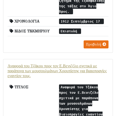
ζήτημα της εξασφάλισης
της τάξης στο Άγιο
Όρος.
ΧΡΟΝΟΛΟΓΙΑ
1912 Σεπτέμβριος 17
ΕΙΔΟΣ ΤΕΚΜΗΡΙΟΥ
Επιστολή
Προβολή
Αναφορά του Τζάκου προς τον Ε.Βενιζέλο σχετικά με
παράπονα των μουσουλμάνων Χρουπίστης για βιαιοπραγίες
εναντίον τους.
ΤΙΤΛΟΣ
Αναφορά του Τζάκου
προς τον Ε.Βενιζέλο
σχετικά με παράπονα
των μουσουλμάνων
Χρουπίστης για
βιαιοπραγίες εναντίον