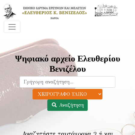
Ψηφιακό αρχείο Ελευθερίου
Βενιζέλου
Αναζήτηση
Αναζητήστε ταυτόχρονα 2 ή και