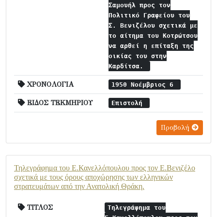
Σαμουήλ προς τον
Πολιτικό Γραφείου του
Σ. Βενιζέλου σχετικά με
το αίτημα του Κοτρώτσου
να αρθεί η επίταξη της
οικίας του στην
Καρδίτσα.
ΧΡΟΝΟΛΟΓΙΑ
1950 Νοέμβριος 6
ΕΙΔΟΣ ΤΕΚΜΗΡΙΟΥ
Επιστολή
Προβολή
Τηλεγράφημα του Ε.Κανελλόπουλου προς τον Ε.Βενιζέλο
σχετικά με τους όρους αποχώρησης των ελληνικών
στρατευμάτων από την Ανατολική Θράκη.
ΤΙΤΛΟΣ
Τηλεγράφημα του