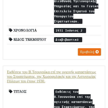
Διεύθυνση Υγειονομικής
Υπηρεσίας και το Γενικό
Επιτελείο Στρατού του
Υπουργείου
Στρατιωτικών.
ΧΡΟΝΟΛΟΓΙΑ
1931 Ιούνιος 2
ΕΙΔΟΣ ΤΕΚΜΗΡΙΟΥ
Διαβιβαστικό
Προβολή
Εκθέσεις του Β.Τσουνούκα επί της υγιεινής καταστάσεως
του Στρατεύματος, της Χωροφυλακής και της Αστυνομίας
Πόλεων του έτους 1930.
ΤΙΤΛΟΣ
Εκθέσεις του
Β.Τσουνούκα επί της
υγιεινής καταστάσεως
του Στρατεύματος, της