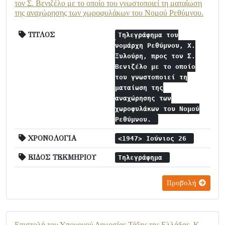
τον Σ. Βενιζέλο με το οποίο του γνωστοποιεί τη ματαίωση
της αναχώρησης των χωροφυλάκων του Νομού Ρεθύμνου.
ΤΙΤΛΟΣ
Τηλεγράφημα του
νομάρχη Ρεθύμνου, Χ.
Ξυλούρη, προς τον Σ.
Βενιζέλο με το οποίο
του γνωστοποιεί τη
ματαίωση της
αναχώρησης των
χωροφυλάκων του Νομού
Ρεθύμνου.
ΧΡΟΝΟΛΟΓΙΑ
<1947> Ιούνιος 26
ΕΙΔΟΣ ΤΕΚΜΗΡΙΟΥ
Τηλεγράφημα
Προβολή
Επιστολή του Υπουργού Δημοσίας Τάξης της Ελλάδας, Κ.