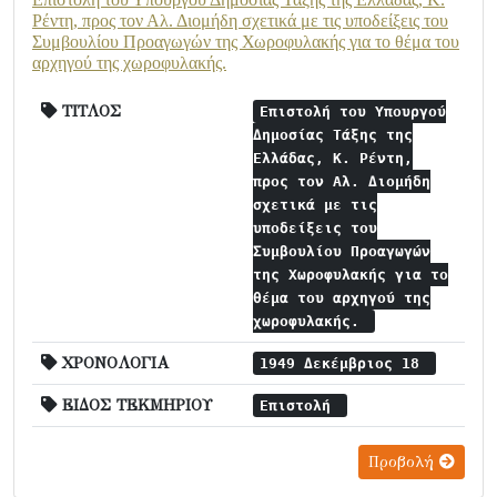
Ρέντη, προς τον Αλ. Διομήδη σχετικά με τις υποδείξεις του
Συμβουλίου Προαγωγών της Χωροφυλακής για το θέμα του
αρχηγού της χωροφυλακής.
ΤΙΤΛΟΣ
Επιστολή του Υπουργού
Δημοσίας Τάξης της
Ελλάδας, Κ. Ρέντη,
προς τον Αλ. Διομήδη
σχετικά με τις
υποδείξεις του
Συμβουλίου Προαγωγών
της Χωροφυλακής για το
θέμα του αρχηγού της
χωροφυλακής.
ΧΡΟΝΟΛΟΓΙΑ
1949 Δεκέμβριος 18
ΕΙΔΟΣ ΤΕΚΜΗΡΙΟΥ
Επιστολή
Προβολή