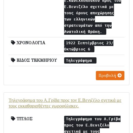
Ε.Κανελλόπουλου προς τον
Ε.Βενιζέλο σχετικά με
τους όρους αποχώρησης
των ελληνικών
στρατευμάτων από την
Ανατολική Θράκη.
ΧΡΟΝΟΛΟΓΙΑ
1922 Σεπτέμβριος 23/
Οκτώβριος 6
ΕΙΔΟΣ ΤΕΚΜΗΡΙΟΥ
Τηλεγράφημα
Προβολή
Τηλεγράφημα του Α.Γρίβα προς τον Ε.Βενιζέλο σχετικά με
τους εκκαθαρισθέντες χωροφύλακες.
ΤΙΤΛΟΣ
Τηλεγράφημα του Α.Γρίβα
προς τον Ε.Βενιζέλο
σχετικά με τους