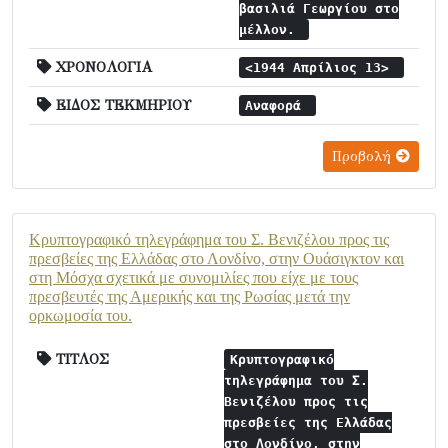
βασιλιά Γεωργίου στο
μέλλον.
ΧΡΟΝΟΛΟΓΙΑ
<1944 Απρίλιος 13>
ΕΙΔΟΣ ΤΕΚΜΗΡΙΟΥ
Αναφορά
Προβολή
Κρυπτογραφικό τηλεγράφημα του Σ. Βενιζέλου προς τις
πρεσβείες της Ελλάδας στο Λονδίνο, στην Ουάσιγκτον και
στη Μόσχα σχετικά με συνομιλίες που είχε με τους
πρεσβευτές της Αμερικής και της Ρωσίας μετά την
ορκωμοσία του.
ΤΙΤΛΟΣ
Κρυπτογραφικό
τηλεγράφημα του Σ.
Βενιζέλου προς τις
πρεσβείες της Ελλάδας
στο Λονδίνο, στην