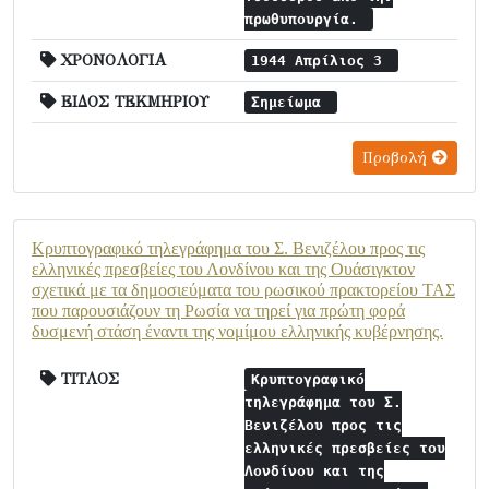
πρωθυπουργία.
ΧΡΟΝΟΛΟΓΙΑ
1944 Απρίλιος 3
ΕΙΔΟΣ ΤΕΚΜΗΡΙΟΥ
Σημείωμα
Προβολή
Κρυπτογραφικό τηλεγράφημα του Σ. Βενιζέλου προς τις
ελληνικές πρεσβείες του Λονδίνου και της Ουάσιγκτον
σχετικά με τα δημοσιεύματα του ρωσικού πρακτορείου ΤΑΣ
που παρουσιάζουν τη Ρωσία να τηρεί για πρώτη φορά
δυσμενή στάση έναντι της νομίμου ελληνικής κυβέρνησης.
ΤΙΤΛΟΣ
Κρυπτογραφικό
τηλεγράφημα του Σ.
Βενιζέλου προς τις
ελληνικές πρεσβείες του
Λονδίνου και της