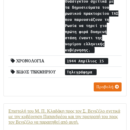
Ουάσιγκτον σχετικά με
τα δημοσιεύματα του
ρωσικού πρακτορείου ΤΑΣ
που παρουσιάζουν τη
Ρωσία να τηρεί για
πρώτη φορά δυσμενή
στάση έναντι της
νομίμου ελληνικής
κυβέρνησης.
ΧΡΟΝΟΛΟΓΙΑ
1944 Απρίλιος 15
ΕΙΔΟΣ ΤΕΚΜΗΡΙΟΥ
Τηλεγράφημα
Προβολή
Επιστολή του Μ. Π. Κλαδάκη προς τον Σ. Βενιζέλο σχετικά
με την κυβέρνηση Παπανδρέου και την προτροπή του προς
τον Βενιζέλο να παραιτηθεί από αυτή.