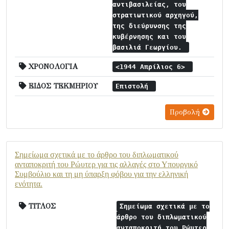
αντιβασιλείας, του
στρατιωτικού αρχηγού,
της διεύρυνσης της
κυβέρνησης και του
βασιλιά Γεωργίου.
ΧΡΟΝΟΛΟΓΙΑ
<1944 Απρίλιος 6>
ΕΙΔΟΣ ΤΕΚΜΗΡΙΟΥ
Επιστολή
Προβολή
Σημείωμα σχετικά με το άρθρο του διπλωματικού
ανταποκριτή του Ρώυτερ για τις αλλαγές στο Υπουργικό
Συμβούλιο και τη μη ύπαρξη φόβου για την ελληνική
ενότητα.
ΤΙΤΛΟΣ
Σημείωμα σχετικά με το
άρθρο του διπλωματικού
ανταποκριτή του Ρώυτερ