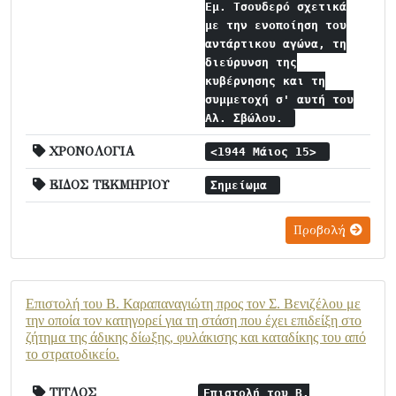
Εμ. Τσουδερό σχετικά
με την ενοποίηση του
αντάρτικου αγώνα, τη
διεύρυνση της
κυβέρνησης και τη
συμμετοχή σ' αυτή του
Αλ. Σβώλου.
ΧΡΟΝΟΛΟΓΙΑ
<1944 Μάιος 15>
ΕΙΔΟΣ ΤΕΚΜΗΡΙΟΥ
Σημείωμα
Προβολή
Επιστολή του Β. Καραπαναγιώτη προς τον Σ. Βενιζέλου με
την οποία τον κατηγορεί για τη στάση που έχει επιδείξη στο
ζήτημα της άδικης δίωξης, φυλάκισης και καταδίκης του από
το στρατοδικείο.
ΤΙΤΛΟΣ
Επιστολή του Β.