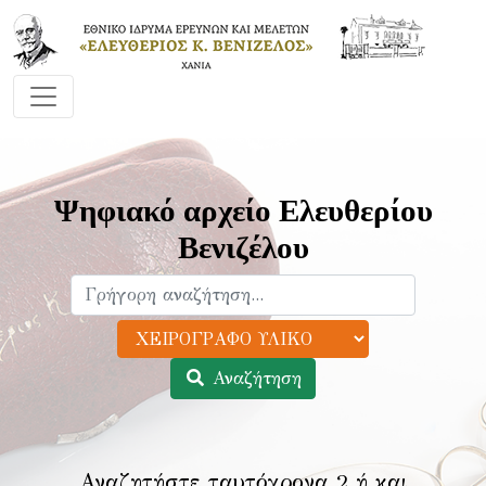
Ψηφιακό αρχείο Ελευθερίου
Βενιζέλου
Αναζήτηση
Αναζητήστε ταυτόχρονα 2 ή και