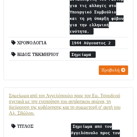
για τις αλλαγές στο
Υπουργικό Συμβούλιο
και τη μη ύπαρξη φόβου
για την ελληνική
ενότητα.
ΧΡΟΝΟΛΟΓΙΑ
1944 Αύγουστος 2
ΕΙΔΟΣ ΤΕΚΜΗΡΙΟΥ
Σημείωμα
Προβολή
Σημείωμα από τον Αγγελόπουλο προς τον Εμ. Τσουδερό
σχετικά με την ενοποίηση του αντάρτικου αγώνα, τη
διεύρυνση της κυβέρνησης και τη συμμετοχή σ' αυτή του
Αλ. Σβώλου.
ΤΙΤΛΟΣ
Σημείωμα από τον
Αγγελόπουλο προς τον