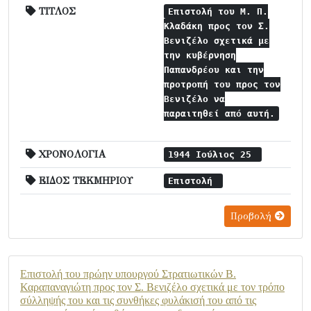
ΤΙΤΛΟΣ
Επιστολή του Μ. Π.
Κλαδάκη προς τον Σ.
Βενιζέλο σχετικά με
την κυβέρνηση
Παπανδρέου και την
προτροπή του προς τον
Βενιζέλο να
παραιτηθεί από αυτή.
ΧΡΟΝΟΛΟΓΙΑ
1944 Ιούλιος 25
ΕΙΔΟΣ ΤΕΚΜΗΡΙΟΥ
Επιστολή
Προβολή
Επιστολή του πρώην υπουργού Στρατιωτικών Β.
Καραπαναγιώτη προς τον Σ. Βενιζέλο σχετικά με τον τρόπο
σύλληψής του και τις συνθήκες φυλάκισή του από τις