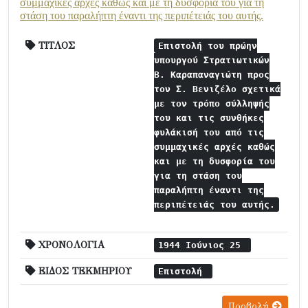
συμμαχικές αρχές καθώς και με τη δυσφορία του για τη
στάση του παραλήπτη έναντι της περιπέτειάς του αυτής.
ΤΙΤΛΟΣ
Επιστολή του πρώην
υπουργού Στρατιωτικών
Β. Καραπαναγιώτη προς
τον Σ. Βενιζέλο σχετικά
με τον τρόπο σύλληψής
του και τις συνθήκες
φυλάκισή του από τις
συμμαχικές αρχές καθώς
και με τη δυσφορία του
για τη στάση του
παραλήπτη έναντι της
περιπέτειάς του αυτής.
ΧΡΟΝΟΛΟΓΙΑ
1944 Ιούνιος 25
ΕΙΔΟΣ ΤΕΚΜΗΡΙΟΥ
Επιστολή
Προβολή