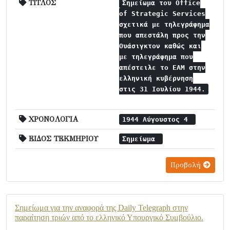
ΤΙΤΛΟΣ
Σημείωμα του Office
of Strategic Services
σχετικά με τηλεγράφημα
που απεστάλη προς την
Ουάσιγκτον καθώς και
με τηλεγράφημα που
απέστειλε το ΕΑΜ στην
ελληνική κυβέρνηση
στις 31 Ιουλίου 1944.
ΧΡΟΝΟΛΟΓΙΑ
1944 Αύγουστος 4
ΕΙΔΟΣ ΤΕΚΜΗΡΙΟΥ
Σημείωμα
Προβολή
Σημείωμα για την αναφορά της Daily Telegraph στην
παραίτηση τριών από το ελληνικό Υπουργικό Συμβούλιο.