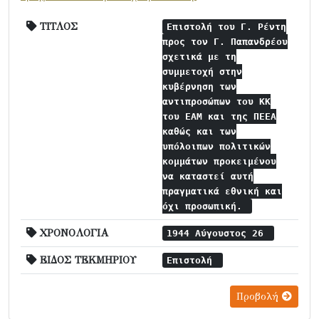
ΤΙΤΛΟΣ
Επιστολή του Γ. Ρέντη
προς τον Γ. Παπανδρέου
σχετικά με τη
συμμετοχή στην
κυβέρνηση των
αντιπροσώπων του ΚΚ
του ΕΑΜ και της ΠΕΕΑ
καθώς και των
υπόλοιπων πολιτικών
κομμάτων προκειμένου
να καταστεί αυτή
πραγματικά εθνική και
όχι προσωπική.
ΧΡΟΝΟΛΟΓΙΑ
1944 Αύγουστος 26
ΕΙΔΟΣ ΤΕΚΜΗΡΙΟΥ
Επιστολή
Προβολή