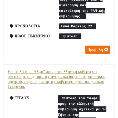
διατήρηση και
επικράτηση της ΕΑΜικής
κυβέρνησης.
ΧΡΟΝΟΛΟΓΙΑ
1944 Μάρτιος 22
ΕΙΔΟΣ ΤΕΚΜΗΡΙΟΥ
Επιστολή
Προβολή
Επιστολή του "Άλφα" προς την ελληνική κυβέρνηση
σχετικά με το ζήτημα της αντιβασιλείας, του στρατιωτικού
αρχηγού, της διεύρυνσης της κυβέρνησης και του βασιλιά
Γεωργίου.
ΤΙΤΛΟΣ
Επιστολή του "Άλφα"
προς την ελληνική
κυβέρνηση σχετικά με το
ζήτημα της