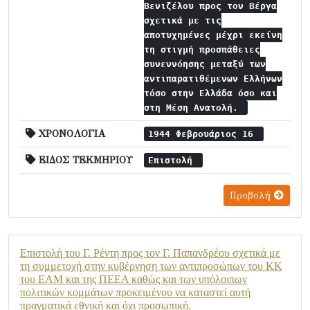
Βενιζέλου προς τον Βέργα
σχετικά με τις
αποτυχημένες μέχρι εκείνη
τη στιγμή προσπάθειες
συνεννόησης μεταξύ των
αντιπαρατιθέμενων Ελλήνων
τόσο στην Ελλάδα όσο και
στη Μέση Ανατολή.
ΧΡΟΝΟΛΟΓΙΑ
1944 Φεβρουάριος 16
ΕΙΔΟΣ ΤΕΚΜΗΡΙΟΥ
Επιστολή
Προβολή
Επιστολή του Γ. Ρέντη προς τον Γ. Παπανδρέου σχετικά με
τη συμμετοχή στην κυβέρνηση των αντιπροσώπων του ΚΚ
του ΕΑΜ και της ΠΕΕΑ καθώς και των υπόλοιπων
πολιτικών κομμάτων προκειμένου να καταστεί αυτή
πραγματικά εθνική και όχι προσωπική.