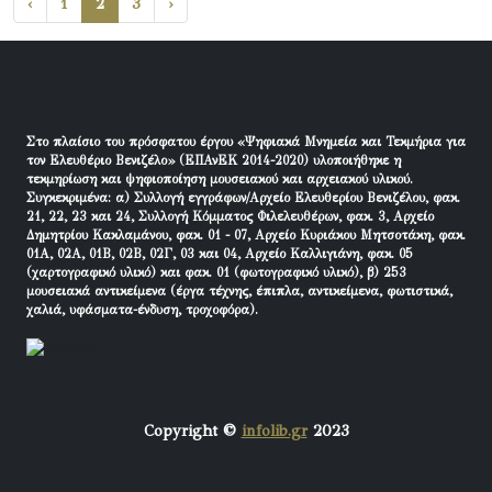
‹
1
2
3
›
Στο πλαίσιο του πρόσφατου έργου «Ψηφιακά Μνημεία και Τεκμήρια για
τον Ελευθέριο Βενιζέλο» (ΕΠΑνΕΚ 2014-2020) υλοποιήθηκε η
τεκμηρίωση και ψηφιοποίηση μουσειακού και αρχειακού υλικού.
Συγκεκριμένα: α) Συλλογή εγγράφων/Αρχείο Ελευθερίου Βενιζέλου, φακ.
21, 22, 23 και 24, Συλλογή Κόμματος Φιλελευθέρων, φακ. 3, Αρχείο
Δημητρίου Κακλαμάνου, φακ. 01 - 07, Αρχείο Κυριάκου Μητσοτάκη, φακ.
01Α, 02Α, 01Β, 02Β, 02Γ, 03 και 04, Αρχείο Καλλιγιάνη, φακ. 05
(χαρτογραφικό υλικό) και φακ. 01 (φωτογραφικό υλικό), β) 253
μουσειακά αντικείμενα (έργα τέχνης, έπιπλα, αντικείμενα, φωτιστικά,
χαλιά, υφάσματα-ένδυση, τροχοφόρα).
Copyright ©
infolib.gr
2023