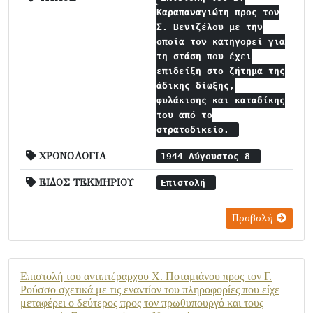
Καραπαναγιώτη προς τον
Σ. Βενιζέλου με την
οποία τον κατηγορεί για
τη στάση που έχει
επιδείξη στο ζήτημα της
άδικης δίωξης,
φυλάκισης και καταδίκης
του από το
στρατοδικείο.
ΧΡΟΝΟΛΟΓΙΑ
1944 Αύγουστος 8
ΕΙΔΟΣ ΤΕΚΜΗΡΙΟΥ
Επιστολή
Προβολή
Επιστολή του αντιπτέραρχου Χ. Ποταμιάνου προς τον Γ.
Ρούσσο σχετικά με τις εναντίον του πληροφορίες που είχε
μεταφέρει ο δεύτερος προς τον πρωθυπουργό και τους