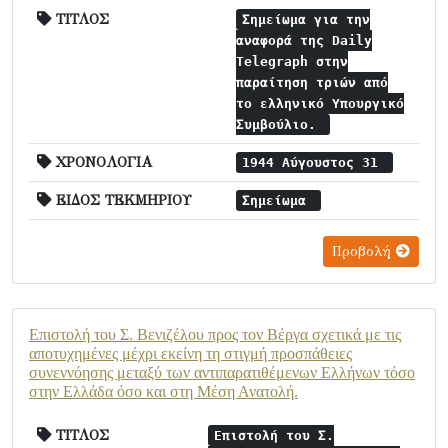
ΤΙΤΛΟΣ
Σημείωμα για την
αναφορά της Daily
Telegraph στην
παραίτηση τριών από
το ελληνικό Υπουργικό
Συμβούλιο.
ΧΡΟΝΟΛΟΓΙΑ
1944 Αύγουστος 31
ΕΙΔΟΣ ΤΕΚΜΗΡΙΟΥ
Σημείωμα
Προβολή
Επιστολή του Σ. Βενιζέλου προς τον Βέργα σχετικά με τις
αποτυχημένες μέχρι εκείνη τη στιγμή προσπάθειες
συνεννόησης μεταξύ των αντιπαρατιθέμενων Ελλήνων τόσο
στην Ελλάδα όσο και στη Μέση Ανατολή.
ΤΙΤΛΟΣ
Επιστολή του Σ.