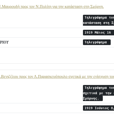
.Μαυρουδή προς τον Ν.Πολίτη για την κατάσταση στη Σμύρνη.
Tηλεγράφημα το
κατάσταση στη 
1919 Μάιος 16
ΡΙΟΥ
Τηλεγράφημα
Βενιζέλου προς τον Λ.Παρασκευόπουλο σχετικά με την ενίσχυση του
Τηλεγράφημα το
σχετικά με την 
Σμύρνης.
1919 Ιούνιος 