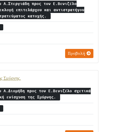
υ Α.Στεργιάδη προς τον Ε.Βενιζέλο
εκλογή επιτελάρχου και αντιστρατήγου
στρατεύματος κατοχής.
2
Προβολή
ης Σμύρνης.
υ Α.Διομήδη προς τον Ε.Βενιζέλο σχετικά
ική ενίσχυση της Σμύρνης.
2