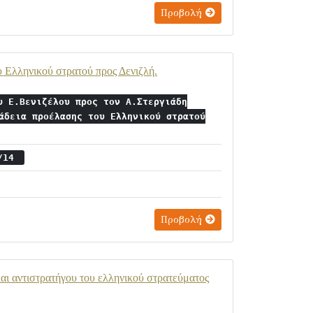
Προβολή
υ Ελληνικού στρατού προς Δενιζλή.
υ Ε.Βενιζέλου προς τον Α.Στεργιάδη
άδεια προέλασης του Ελληνικού στρατού
1/14
Προβολή
και αντιστρατήγου του ελληνικού στρατεύματος