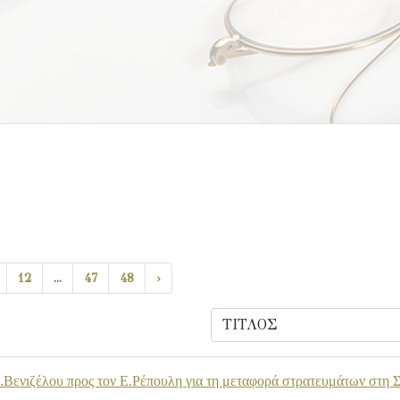
12
...
47
48
›
Βενιζέλου προς τον Ε.Ρέπουλη για τη μεταφορά στρατευμάτων στη 