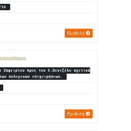
3/16
Προβολή
 επιχειρήσεων.
υ Ζαφειρίου προς τον Ε.Βενιζέλο σχετικά
 των πολεμικών επιχειρήσεων.
4
Προβολή