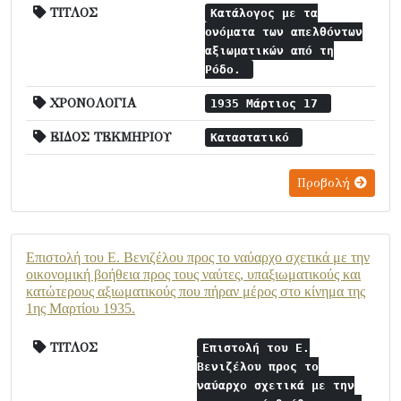
ΤΙΤΛΟΣ
Κατάλογος με τα
ονόματα των απελθόντων
αξιωματικών από τη
Ρόδο.
ΧΡΟΝΟΛΟΓΙΑ
1935 Μάρτιος 17
ΕΙΔΟΣ ΤΕΚΜΗΡΙΟΥ
Καταστατικό
Προβολή
Επιστολή του Ε. Βενιζέλου προς το ναύαρχο σχετικά με την
οικονομική βοήθεια προς τους ναύτες, υπαξιωματικούς και
κατώτερους αξιωματικούς που πήραν μέρος στο κίνημα της
1ης Μαρτίου 1935.
ΤΙΤΛΟΣ
Επιστολή του Ε.
Βενιζέλου προς το
ναύαρχο σχετικά με την