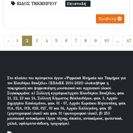
ΕΙΔΟΣ ΤΕΚΜΗΡΙΟΥ
Επιστολή
Προβολή
‹
1
2
3
4
5
6
7
8
9
10
...
47
Στο πλαίσιο του πρόσφατου έργου «Ψηφιακά Μνημεία και Τεκμήρια για
τον Ελευθέριο Βενιζέλο» (ΕΠΑνΕΚ 2014-2020) υλοποιήθηκε η
τεκμηρίωση και ψηφιοποίηση μουσειακού και αρχειακού υλικού.
Συγκεκριμένα: α) Συλλογή εγγράφων/Αρχείο Ελευθερίου Βενιζέλου, φακ.
21, 22, 23 και 24, Συλλογή Κόμματος Φιλελευθέρων, φακ. 3, Αρχείο
Δημητρίου Κακλαμάνου, φακ. 01 - 07, Αρχείο Κυριάκου Μητσοτάκη, φακ.
01Α, 02Α, 01Β, 02Β, 02Γ, 03 και 04, Αρχείο Καλλιγιάνη, φακ. 05
(χαρτογραφικό υλικό) και φακ. 01 (φωτογραφικό υλικό), β) 253
μουσειακά αντικείμενα (έργα τέχνης, έπιπλα, αντικείμενα, φωτιστικά,
χαλιά, υφάσματα-ένδυση, τροχοφόρα).