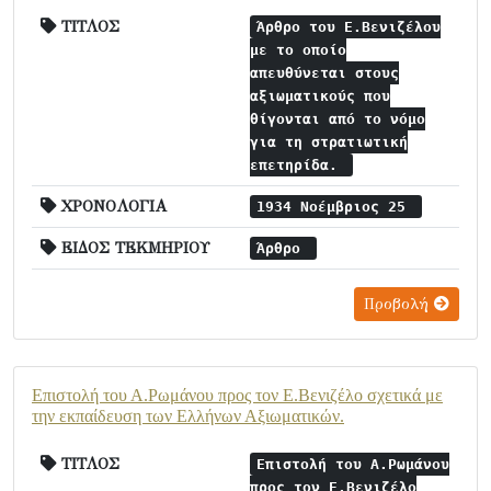
ΤΙΤΛΟΣ
Άρθρο του Ε.Βενιζέλου
με το οποίο
απευθύνεται στους
αξιωματικούς που
θίγονται από το νόμο
για τη στρατιωτική
επετηρίδα.
ΧΡΟΝΟΛΟΓΙΑ
1934 Νοέμβριος 25
ΕΙΔΟΣ ΤΕΚΜΗΡΙΟΥ
Άρθρο
Προβολή
Επιστολή του Α.Ρωμάνου προς τον Ε.Βενιζέλο σχετικά με
την εκπαίδευση των Ελλήνων Αξιωματικών.
ΤΙΤΛΟΣ
Επιστολή του Α.Ρωμάνου
προς τον Ε.Βενιζέλο