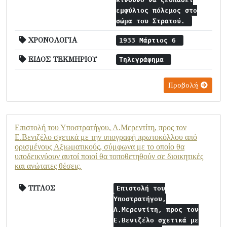
εμφύλιος πόλεμος στο
σώμα του Στρατού.
ΧΡΟΝΟΛΟΓΙΑ
1933 Μάρτιος 6
ΕΙΔΟΣ ΤΕΚΜΗΡΙΟΥ
Τηλεγράφημα
Προβολή
Επιστολή του Υποστρατήγου, Α.Μερεντίτη, προς τον
Ε.Βενιζέλο σχετικά με την υπογραφή πρωτοκόλλου από
ορισμένους Αξιωματικούς, σύμφωνα με το οποίο θα
υποδεικνύουν αυτοί ποιοί θα τοποθετηθούν σε διοικητικές
και ανώτατες θέσεις.
ΤΙΤΛΟΣ
Επιστολή του
Υποστρατήγου,
Α.Μερεντίτη, προς τον
Ε.Βενιζέλο σχετικά με