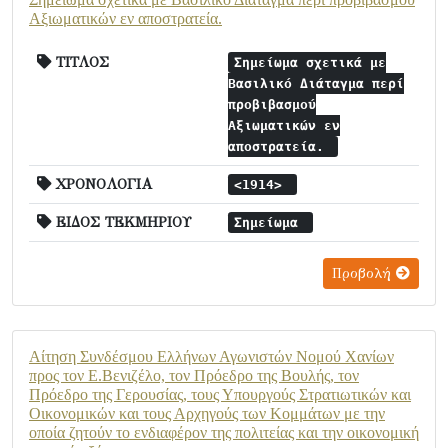
Αξιωματικών εν αποστρατεία.
ΤΙΤΛΟΣ
Σημείωμα σχετικά με
Βασιλικό Διάταγμα περί
προβιβασμού
Αξιωματικών εν
αποστρατεία.
ΧΡΟΝΟΛΟΓΙΑ
<1914>
ΕΙΔΟΣ ΤΕΚΜΗΡΙΟΥ
Σημείωμα
Προβολή
Αίτηση Συνδέσμου Ελλήνων Αγωνιστών Νομού Χανίων
προς τον Ε.Βενιζέλο, τον Πρόεδρο της Βουλής, τον
Πρόεδρο της Γερουσίας, τους Υπουργούς Στρατιωτικών και
Οικονομικών και τους Αρχηγούς των Κομμάτων με την
οποία ζητούν το ενδιαφέρον της πολιτείας και την οικονομική