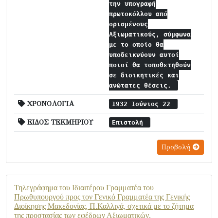
την υπογραφή
πρωτοκόλλου από
ορισμένους
Αξιωματικούς, σύμφωνα
με το οποίο θα
υποδεικνύουν αυτοί
ποιοί θα τοποθετηθούν
σε διοικητικές και
ανώτατες θέσεις.
ΧΡΟΝΟΛΟΓΙΑ
1932 Ιούνιος 22
ΕΙΔΟΣ ΤΕΚΜΗΡΙΟΥ
Επιστολή
Προβολή
Τηλεγράφημα του Ιδιαιτέρου Γραμματέα του
Πρωθυπουργού προς τον Γενικό Γραμματέα της Γενικής
Διοίκησης Μακεδονίας, Π.Καλλιγά, σχετικά με το ζήτημα
της προστασίας των εφέδρων Αξιωματικών.