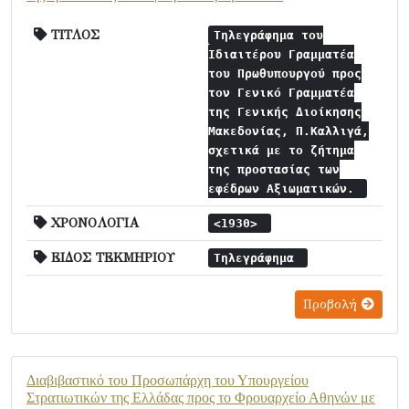
ΤΙΤΛΟΣ
Τηλεγράφημα του
Ιδιαιτέρου Γραμματέα
του Πρωθυπουργού προς
τον Γενικό Γραμματέα
της Γενικής Διοίκησης
Μακεδονίας, Π.Καλλιγά,
σχετικά με το ζήτημα
της προστασίας των
εφέδρων Αξιωματικών.
ΧΡΟΝΟΛΟΓΙΑ
<1930>
ΕΙΔΟΣ ΤΕΚΜΗΡΙΟΥ
Τηλεγράφημα
Προβολή
Διαβιβαστικό του Προσωπάρχη του Υπουργείου
Στρατιωτικών της Ελλάδας προς το Φρουαρχείο Αθηνών με