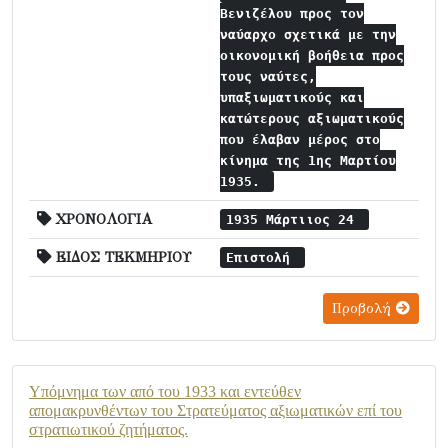
Βενιζέλου προς τον
ναύαρχο σχετικά με την
οικονομική βοήθεια προς
τους ναύτες,
υπαξιωματικούς και
κατώτερους αξιωματικούς
που έλαβαν μέρος στο
κίνημα της 1ης Μαρτίου
1935.
ΧΡΟΝΟΛΟΓΙΑ
1935 Μάρτιιος 24
ΕΙΔΟΣ ΤΕΚΜΗΡΙΟΥ
Επιστολή
Προβολή
Υπόμνημα των από του 1933 και εντεύθεν
απομακρυνθέντων του Στρατεύματος αξιωματικών επί του
στρατιωτικού ζητήματος.