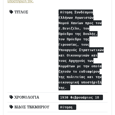
υποστήριξή της.
ΤΙΤΛΟΣ
Αίτηση Συνδέσμου
Ελλήνων Αγωνιστών
Νομού Χανίων προς τον
Ε.Βενιζέλο, τον
Πρόεδρο της Βουλής,
τον Πρόεδρο της
Γερουσίας, τους
Υπουργούς Στρατιωτικών
και Οικονομικών και
τους Αρχηγούς των
Κομμάτων με την οποία
ζητούν το ενδιαφέρον
της πολιτείας και την
οικονομική υποστήριξή
της.
ΧΡΟΝΟΛΟΓΙΑ
1930 Φεβρουάριος 18
ΕΙΔΟΣ ΤΕΚΜΗΡΙΟΥ
Αίτηση