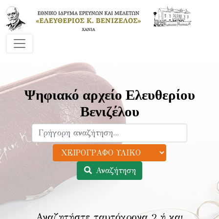
Ψηφιακό αρχείο Ελευθερίου
Βενιζέλου
Αναζήτηση
Αναζητήστε ταυτόχρονα 2 ή και