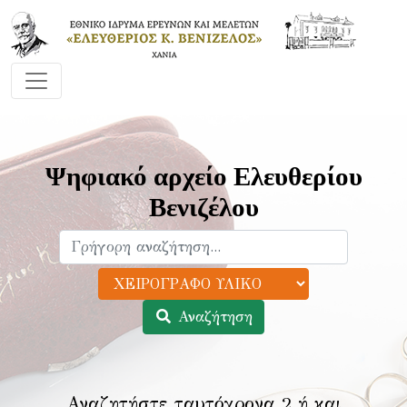
Ψηφιακό αρχείο Ελευθερίου
Βενιζέλου
Αναζήτηση
Αναζητήστε ταυτόχρονα 2 ή και