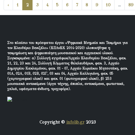
‹
1
2
3
4
5
6
7
8
9
10
...
89
Στο πλαίσιο του πρόσφατου έργου «Ψηφιακά Μνημεία και Τεκμήρια για
τον Ελευθέριο Βενιζέλο» (ΕΠΑνΕΚ 2014-2020) υλοποιήθηκε η
τεκμηρίωση και ψηφιοποίηση μουσειακού και αρχειακού υλικού.
Συγκεκριμένα: α) Συλλογή εγγράφων/Αρχείο Ελευθερίου Βενιζέλου, φακ.
21, 22, 23 και 24, Συλλογή Κόμματος Φιλελευθέρων, φακ. 3, Αρχείο
Δημητρίου Κακλαμάνου, φακ. 01 - 07, Αρχείο Κυριάκου Μητσοτάκη, φακ.
01Α, 02Α, 01Β, 02Β, 02Γ, 03 και 04, Αρχείο Καλλιγιάνη, φακ. 05
(χαρτογραφικό υλικό) και φακ. 01 (φωτογραφικό υλικό), β) 253
μουσειακά αντικείμενα (έργα τέχνης, έπιπλα, αντικείμενα, φωτιστικά,
χαλιά, υφάσματα-ένδυση, τροχοφόρα).
Copyright ©
infolib.gr
2023