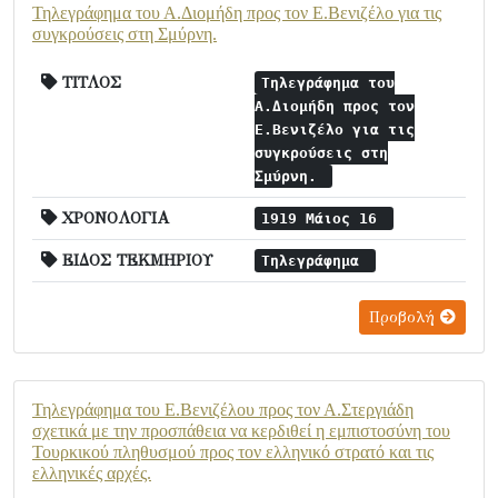
Τηλεγράφημα του Α.Διομήδη προς τον Ε.Βενιζέλο για τις
συγκρούσεις στη Σμύρνη.
ΤΙΤΛΟΣ
Τηλεγράφημα του
Α.Διομήδη προς τον
Ε.Βενιζέλο για τις
συγκρούσεις στη
Σμύρνη.
ΧΡΟΝΟΛΟΓΙΑ
1919 Μάιος 16
ΕΙΔΟΣ ΤΕΚΜΗΡΙΟΥ
Τηλεγράφημα
Προβολή
Τηλεγράφημα του Ε.Βενιζέλου προς τον Α.Στεργιάδη
σχετικά με την προσπάθεια να κερδιθεί η εμπιστοσύνη του
Τουρκικού πληθυσμού προς τον ελληνικό στρατό και τις
ελληνικές αρχές.