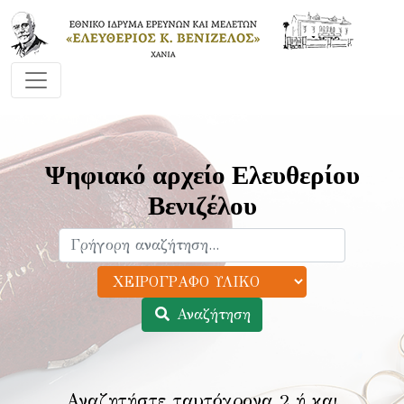
Ψηφιακό αρχείο Ελευθερίου
Βενιζέλου
Αναζήτηση
Αναζητήστε ταυτόχρονα 2 ή και