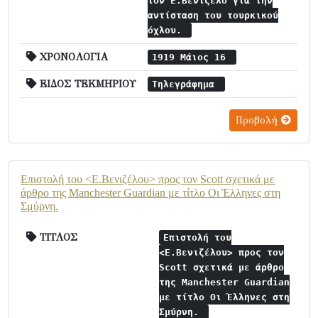
τον Ε.Βενιζέλο για την
αντίσταση του τουρκικού
όχλου.
ΧΡΟΝΟΛΟΓΙΑ
1919 Μάιος 16
ΕΙΔΟΣ ΤΕΚΜΗΡΙΟΥ
Τηλεγράφημα
Προβολή
Επιστολή του <Ε.Βενιζέλου> προς τον Scott σχετικά με
άρθρο της Manchester Guardian με τίτλο Οι Έλληνες στη
Σμύρνη.
ΤΙΤΛΟΣ
Επιστολή του
<Ε.Βενιζέλου> προς τον
Scott σχετικά με άρθρο
της Manchester Guardian
με τίτλο Οι Έλληνες στη
Σμύρνη.