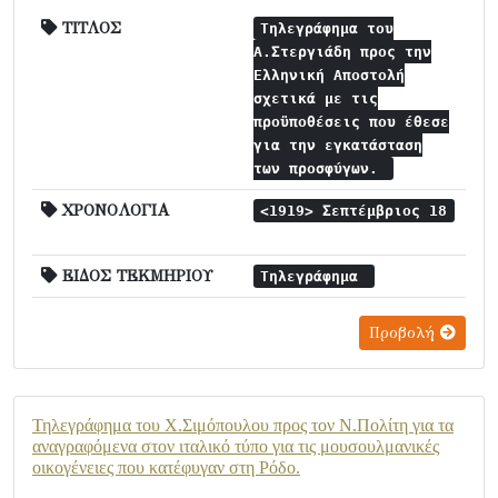
ΤΙΤΛΟΣ
Τηλεγράφημα του
Α.Στεργιάδη προς την
Ελληνική Αποστολή
σχετικά με τις
προϋποθέσεις που έθεσε
για την εγκατάσταση
των προσφύγων.
ΧΡΟΝΟΛΟΓΙΑ
<1919> Σεπτέμβριος 18
ΕΙΔΟΣ ΤΕΚΜΗΡΙΟΥ
Τηλεγράφημα
Προβολή
Τηλεγράφημα του Χ.Σιμόπουλου προς τον Ν.Πολίτη για τα
αναγραφόμενα στον ιταλικό τύπο για τις μουσουλμανικές
οικογένειες που κατέφυγαν στη Ρόδο.