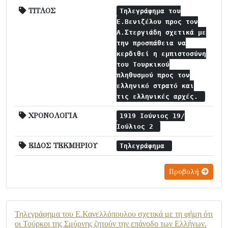
ΤΙΤΛΟΣ
Τηλεγράφημα του
Ε.Βενιζέλου προς τον
Α.Στεργιάδη σχετικά με
την προσπάθεια να
κερδιθεί η εμπιστοσύνη
του Τουρκικού
πληθυσμού προς τον
ελληνικό στρατό και
τις ελληνικές αρχές.
ΧΡΟΝΟΛΟΓΙΑ
1919 Ιούνιος 19/
Ιούλιος 2
ΕΙΔΟΣ ΤΕΚΜΗΡΙΟΥ
Τηλεγράφημα
Προβολή
Τηλεγράφημα του Ε.Κανελλόπουλου σχετικά με τη φήμη ότι
οι Τούρκοι της Σμύρνης ζητούν την επάνοδο των Ελλήνων.