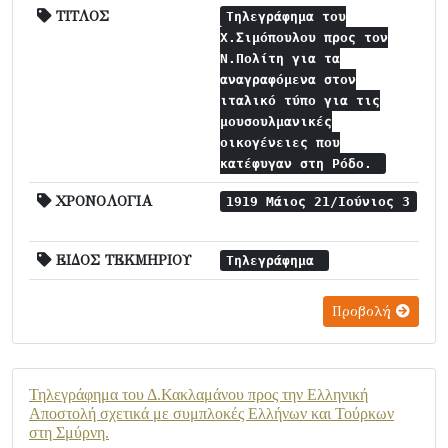
ΤΙΤΛΟΣ
Τηλεγράφημα του
Χ.Σιμόπουλου προς τον
Ν.Πολίτη για τα
αναγραφόμενα στον
ιταλικό τύπο για τις
μουσουλμανικές
οικογένειες που
κατέφυγαν στη Ρόδο.
ΧΡΟΝΟΛΟΓΙΑ
1919 Μάιος 21/Ιούνιος 3
ΕΙΔΟΣ ΤΕΚΜΗΡΙΟΥ
Τηλεγράφημα
Προβολή
Τηλεγράφημα του Δ.Κακλαμάνου προς την Ελληνική
Αποστολή σχετικά με συμπλοκές Ελλήνων και Τούρκων
στη Σμύρνη.