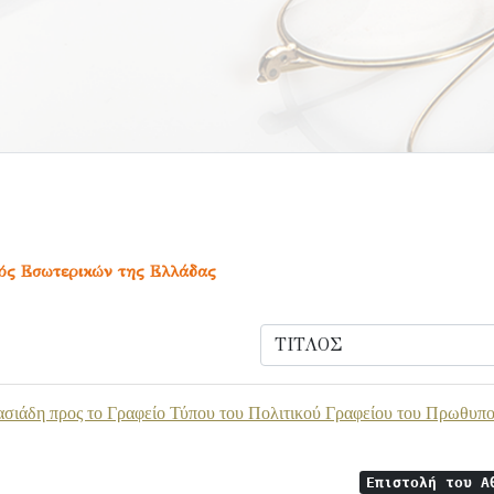
γός Εσωτερικών της Ελλάδας
ασιάδη προς το Γραφείο Τύπου του Πολιτικού Γραφείου του Πρωθυπο
Επιστολή του Α