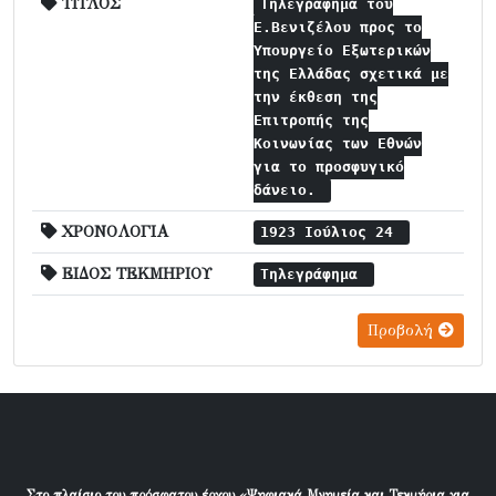
ΤΙΤΛΟΣ
Τηλεγράφημα του
Ε.Βενιζέλου προς το
Υπουργείο Εξωτερικών
της Ελλάδας σχετικά με
την έκθεση της
Επιτροπής της
Κοινωνίας των Εθνών
για το προσφυγικό
δάνειο.
ΧΡΟΝΟΛΟΓΙΑ
1923 Ιούλιος 24
ΕΙΔΟΣ ΤΕΚΜΗΡΙΟΥ
Τηλεγράφημα
Προβολή
Στο πλαίσιο του πρόσφατου έργου «Ψηφιακά Μνημεία και Τεκμήρια για