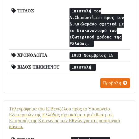
ΤΙΤΛΟΣ
Επιστολή του
A.Chamberlain προς τον
Δ.Κακλαμάνο σχετικά με
το διακανονισμό του
εξωτερικού χρέους της
Ελλάδας.
ΧΡΟΝΟΛΟΓΙΑ
1933 Νοέμβριος 15
ΕΙΔΟΣ ΤΕΚΜΗΡΙΟΥ
Επιστολή
Προβολή
Τηλεγράφημα του Ε.Βενιζέλου προς το Υπουργείο
Εξωτερικών της Ελλάδας σχετικά με την έκθεση της
Επιτροπής της Κοινωνίας των Εθνών για το προσφυγικό
δάνειο.