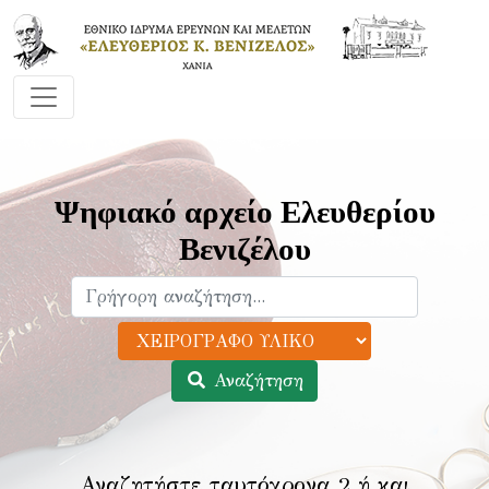
Ψηφιακό αρχείο Ελευθερίου
Βενιζέλου
Αναζήτηση
Αναζητήστε ταυτόχρονα 2 ή και