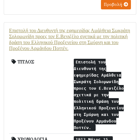
Προβολή
Επιστολή του Διευθυντή της εφημερίδας Αμάλθεια Σωκράτη
Σολομωνίδη προες τον Ε.Βενιζέλο σχετικά με την πολιτική
δράση του Ελληνικού Προξενείου στη Σμύρνη και του
Προξένου Αρμάνδου Ποττέν.
ΤΙΤΛΟΣ
Επιστολή του
Διευθυντή της
εφημερίδας Αμάλθεια
Σωκράτη Σολομωνίδη
προες τον Ε.Βενιζέλο
σχετικά με την
πολιτική δράση του
Ελληνικού Προξενείου
στη Σμύρνη και του
Προξένου Αρμάνδου
Ποττέν.
ΧΡΟΝΟΛΟΓΙΑ
1912 Μάιος 15