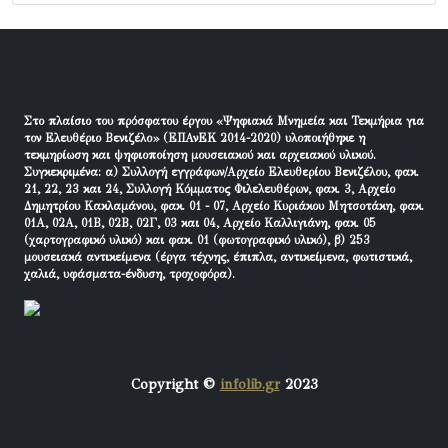
Στο πλαίσιο του πρόσφατου έργου «Ψηφιακά Μνημεία και Τεκμήρια για
τον Ελευθέριο Βενιζέλο» (ΕΠΑνΕΚ 2014-2020) υλοποιήθηκε η
τεκμηρίωση και ψηφιοποίηση μουσειακού και αρχειακού υλικού.
Συγκεκριμένα: α) Συλλογή εγγράφων/Αρχείο Ελευθερίου Βενιζέλου, φακ.
21, 22, 23 και 24, Συλλογή Κόμματος Φιλελευθέρων, φακ. 3, Αρχείο
Δημητρίου Κακλαμάνου, φακ. 01 - 07, Αρχείο Κυριάκου Μητσοτάκη, φακ.
01Α, 02Α, 01Β, 02Β, 02Γ, 03 και 04, Αρχείο Καλλιγιάνη, φακ. 05
(χαρτογραφικό υλικό) και φακ. 01 (φωτογραφικό υλικό), β) 253
μουσειακά αντικείμενα (έργα τέχνης, έπιπλα, αντικείμενα, φωτιστικά,
χαλιά, υφάσματα-ένδυση, τροχοφόρα).
Copyright ©
infolib.gr
2023