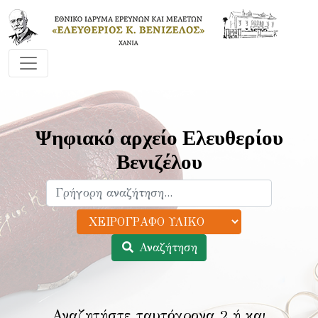
Ψηφιακό αρχείο Ελευθερίου
Βενιζέλου
Αναζήτηση
Αναζητήστε ταυτόχρονα 2 ή και