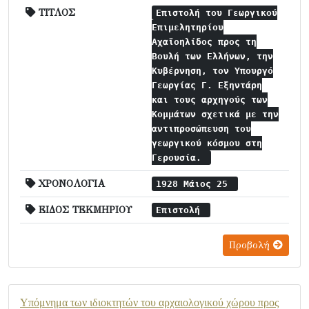
ΤΙΤΛΟΣ
Επιστολή του Γεωργικού
Επιμελητηρίου
Αχαϊοηλίδος προς τη
Βουλή των Ελλήνων, την
Κυβέρνηση, τον Υπουργό
Γεωργίας Γ. Εξηντάρη
και τους αρχηγούς των
Κομμάτων σχετικά με την
αντιπροσώπευση του
γεωργικού κόσμου στη
Γερουσία.
ΧΡΟΝΟΛΟΓΙΑ
1928 Μάιος 25
ΕΙΔΟΣ ΤΕΚΜΗΡΙΟΥ
Επιστολή
Προβολή
Υπόμνημα των ιδιοκτητών του αρχαιολογικού χώρου προς