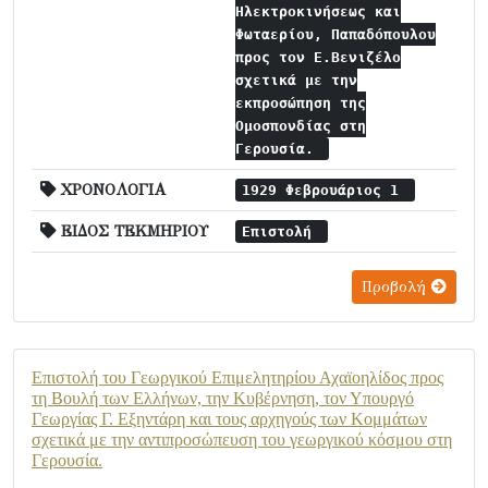
Ηλεκτροκινήσεως και
Φωταερίου, Παπαδόπουλου
προς τον Ε.Βενιζέλο
σχετικά με την
εκπροσώπηση της
Ομοσπονδίας στη
Γερουσία.
ΧΡΟΝΟΛΟΓΙΑ
1929 Φεβρουάριος 1
ΕΙΔΟΣ ΤΕΚΜΗΡΙΟΥ
Επιστολή
Προβολή
Επιστολή του Γεωργικού Επιμελητηρίου Αχαϊοηλίδος προς
τη Βουλή των Ελλήνων, την Κυβέρνηση, τον Υπουργό
Γεωργίας Γ. Εξηντάρη και τους αρχηγούς των Κομμάτων
σχετικά με την αντιπροσώπευση του γεωργικού κόσμου στη
Γερουσία.