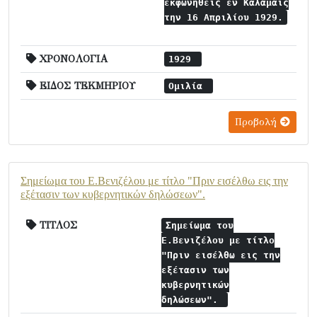
εκφωνηθείς εν Καλάμαις
την 16 Απριλίου 1929.
ΧΡΟΝΟΛΟΓΙΑ
1929
ΕΙΔΟΣ ΤΕΚΜΗΡΙΟΥ
Ομιλία
Προβολή
Σημείωμα του Ε.Βενιζέλου με τίτλο "Πριν εισέλθω εις την
εξέτασιν των κυβερνητικών δηλώσεων".
ΤΙΤΛΟΣ
Σημείωμα του
Ε.Βενιζέλου με τίτλο
"Πριν εισέλθω εις την
εξέτασιν των
κυβερνητικών
δηλώσεων".