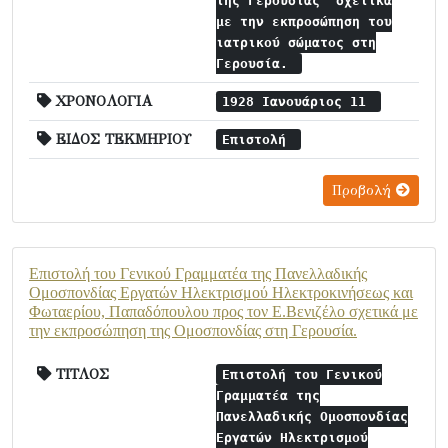
της Γερουσίας" σχετικά
με την εκπροσώπηση του
ιατρικού σώματος στη
Γερουσία.
ΧΡΟΝΟΛΟΓΙΑ
1928 Ιανουάριος 11
ΕΙΔΟΣ ΤΕΚΜΗΡΙΟΥ
Επιστολή
Προβολή
Επιστολή του Γενικού Γραμματέα της Πανελλαδικής
Ομοσπονδίας Εργατών Ηλεκτρισμού Ηλεκτροκινήσεως και
Φωταερίου, Παπαδόπουλου προς τον Ε.Βενιζέλο σχετικά με
την εκπροσώπηση της Ομοσπονδίας στη Γερουσία.
ΤΙΤΛΟΣ
Επιστολή του Γενικού
Γραμματέα της
Πανελλαδικής Ομοσπονδίας
Εργατών Ηλεκτρισμού