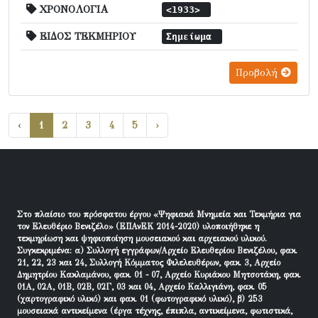
ΧΡΟΝΟΛΟΓΙΑ
<1933>
ΕΙΔΟΣ ΤΕΚΜΗΡΙΟΥ
Σημείωμα
Προβολή
‹
1
2
3
4
5
›
Στο πλαίσιο του πρόσφατου έργου «Ψηφιακά Μνημεία και Τεκμήρια για
τον Ελευθέριο Βενιζέλο» (ΕΠΑνΕΚ 2014-2020) υλοποιήθηκε η
τεκμηρίωση και ψηφιοποίηση μουσειακού και αρχειακού υλικού.
Συγκεκριμένα: α) Συλλογή εγγράφων/Αρχείο Ελευθερίου Βενιζέλου, φακ.
21, 22, 23 και 24, Συλλογή Κόμματος Φιλελευθέρων, φακ. 3, Αρχείο
Δημητρίου Κακλαμάνου, φακ. 01 - 07, Αρχείο Κυριάκου Μητσοτάκη, φακ.
01Α, 02Α, 01Β, 02Β, 02Γ, 03 και 04, Αρχείο Καλλιγιάνη, φακ. 05
(χαρτογραφικό υλικό) και φακ. 01 (φωτογραφικό υλικό), β) 253
μουσειακά αντικείμενα (έργα τέχνης, έπιπλα, αντικείμενα, φωτιστικά,