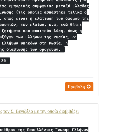
έας εμπορικής συμφωνίας μεταξύ Ελλάδας
Ένωσης (τις οποίες ασπάστηκε τελικά ο
, όπως έιναι η ελάττωση του δασμού της
ρουπιών, των ελαίων, κ.α, ενώ θέτει
 ζητήματα που απαιτούν λύση, όπως η
υζύγων των Ελλήνων της Ρωσίας, οι
 Ελλήνων υπηκόων στη Ρωσία, η
της διαβίωσης των ομογενών.
ς 26
Προβολή
ον Σ. Βενιζέλο με την οποία διαβιβάζει
ροέδρου της Πανελλήνιας Ένωσης Ελλήνων