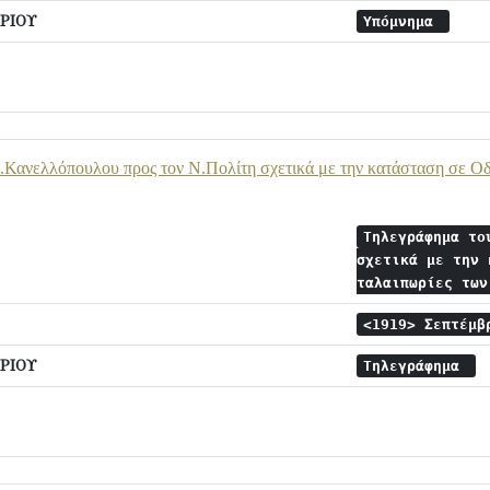
ΡΙΟΥ
Υπόμνημα
Κανελλόπουλου προς τον Ν.Πολίτη σχετικά με την κατάσταση σε Οδη
Τηλεγράφημα το
σχετικά με την 
ταλαιπωρίες τω
<1919> Σεπτέμ
ΡΙΟΥ
Τηλεγράφημα