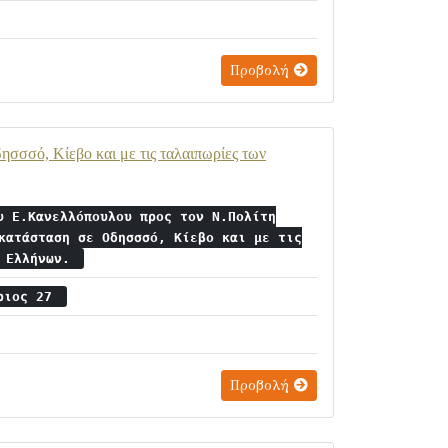
Προβολή
σσσό, Κίεβο και με τις ταλαιπωρίες των
υ Ε.Κανελλόπουλου προς τον Ν.Πολίτη
κατάσταση σε Οδησσσό, Κίεβο και με τις
ν Ελλήνων.
βριος 27
Προβολή