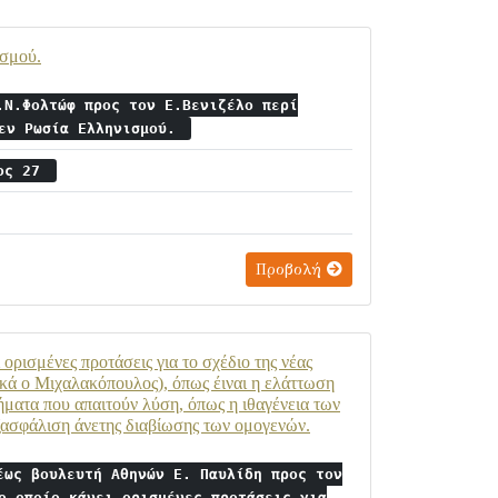
ισμού.
.Ν.Φολτώφ προς τον Ε.Βενιζέλο περί
 εν Ρωσία Ελληνισμού.
ιος 27
Προβολή
ρισμένες προτάσεις για το σχέδιο της νέας
ικά ο Μιχαλακόπουλος), όπως έιναι η ελάττωση
τήματα που απαιτούν λύση, όπως η ιθαγένεια των
ξασφάλιση άνετης διαβίωσης των ομογενών.
έως βουλευτή Αθηνών Ε. Παυλίδη προς τον
ο οποίο κάνει ορισμένες προτάσεις για