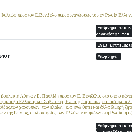
Φολτώφ προς τον Ε.Βενιζέλο περί οργανώσεως του εν Ρωσία Ελλην
Υπόμνημα του Κ
οργανώσεως του
1913 Σεπτέμβρ
ΡΙΟΥ
Υπόμνημα
βουλευτή Αθηνών Ε. Παυλίδη προς τον Ε. Βενιζέλο, στο οποίο κάνει ο
ς μεταξύ Ελλάδας και Σοβιετικής Ένωσης (τις οποίες ασπάστηκε τελ
φίδας,των χαρουπιών, των ελαίων, κ.α, ενώ θέτει και άλλα διμερή ζη
ν της Ρωσίας, οι ιδιοκτησίες των Ελλήνων υπηκόων στη Ρωσία, η ε
Υπόμνημα του τ
Ε. Βενιζέλο, στ