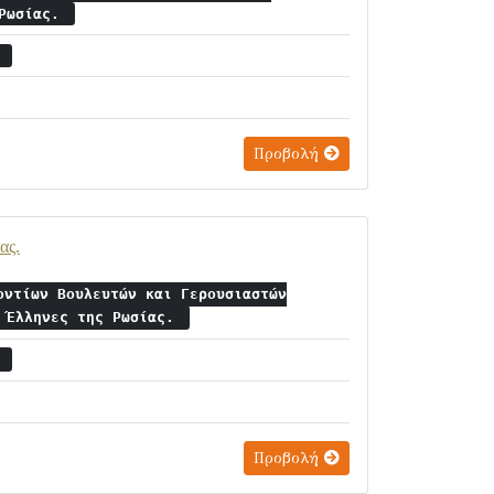
 Ρωσίας.
7
Προβολή
ας.
οντίων Βουλευτών και Γερουσιαστών
ς Έλληνες της Ρωσίας.
1
Προβολή