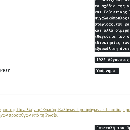
το σχέδιο της ν
και Σοβιετικής 
Μιχαλακόπουλος)
σταφίδας,των χα
και άλλα διμερή
ιθαγένεια των σ
ιδιοκτησίες των
εξασφάλιση άνε
1928 Αύγουστο
ΡΙΟΥ
Υπόμνημα
ρου της Πανελλήνιας Ένωσης Ελλήνων Προσφύγων εκ Ρωσσίας προς τ
νων προσφύγων από τη Ρωσία.
Επιστολή του Π