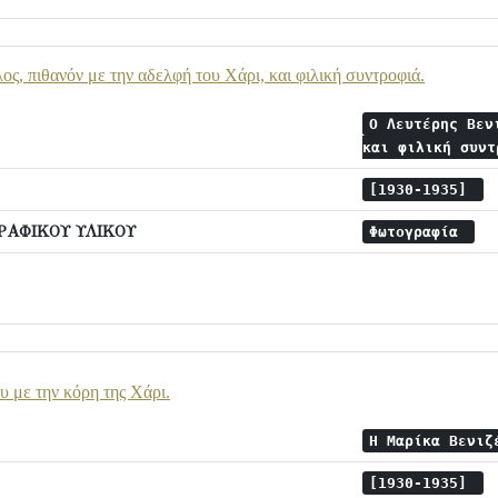
ος, πιθανόν με την αδελφή του Χάρι, και φιλική συντροφιά.
Ο Λευτέρης Βεν
και φιλική συν
[1930-1935]
ΡΑΦΙΚΟΥ ΥΛΙΚΟΥ
Φωτογραφία
 με την κόρη της Χάρι.
Η Μαρίκα Βενιζ
[1930-1935]