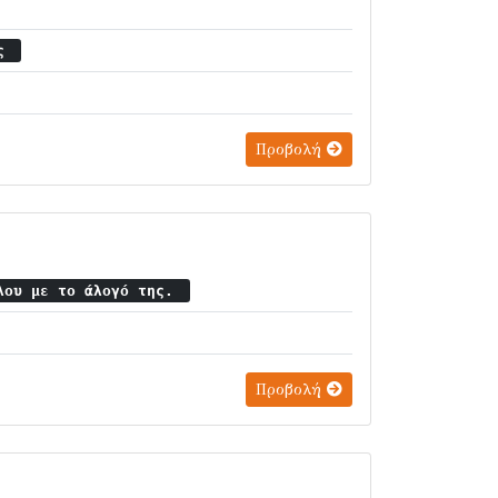
ος
Προβολή
λου με το άλογό της.
Προβολή