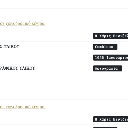
σε χιονοδρομικό κέντρο.
Η Χάρις Βενιζέ
 ΥΛΙΚΟΥ
Combloux
1938 Ιανουάρι
ΡΑΦΙΚΟΥ ΥΛΙΚΟΥ
Φωτογραφία
σε χιονοδρομικό κέντρο.
Η Χάρις Βενιζέ