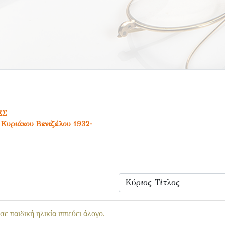
ΕΣ
 Κυριάκου Βενιζέλου 1932-
ε παιδική ηλικία ιππεύει άλογο.