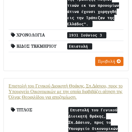
τινών εκ των προνομίων
άτινα έχουσι χορηγηθή
εις την Τράπεζαν της
Ελλάδος".
ΧΡΟΝΟΛΟΓΙΑ
1931 Ιούνιος 3
ΕΙΔΟΣ ΤΕΚΜΗΡΙΟΥ
Επιστολή
Προβολή
Επιστολή του Γενικού Διοικητή Θράκης, Σπ.Δάσιου, προς το
Υπουργείο Οικονομικών με την οποία διαβιβάζει αίτηση της
Όλγας Θεοφιλίδου για αποζημίωση.
ΤΙΤΛΟΣ
Επιστολή του Γενικού
Διοικητή Θράκης,
Σπ.Δάσιου, προς το
Υπουργείο Οικονομικών