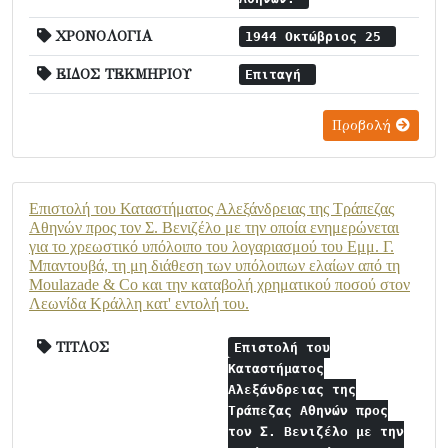
ΧΡΟΝΟΛΟΓΙΑ
1944 Οκτώβριος 25
ΕΙΔΟΣ ΤΕΚΜΗΡΙΟΥ
Επιταγή
Προβολή
Επιστολή του Καταστήματος Αλεξάνδρειας της Τράπεζας
Αθηνών προς τον Σ. Βενιζέλο με την οποία ενημερώνεται
για το χρεωστικό υπόλοιπο του λογαριασμού του Εμμ. Γ.
Μπαντουβά, τη μη διάθεση των υπόλοιπων ελαίων από τη
Moulazade & Co και την καταβολή χρηματικού ποσού στον
Λεωνίδα Κράλλη κατ' εντολή του.
ΤΙΤΛΟΣ
Επιστολή του
Καταστήματος
Αλεξάνδρειας της
Τράπεζας Αθηνών προς
τον Σ. Βενιζέλο με την