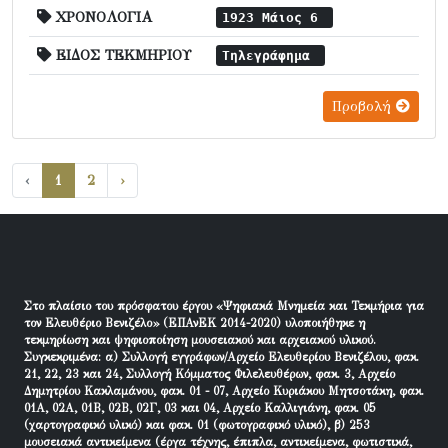
ΧΡΟΝΟΛΟΓΙΑ
1923 Μάιος 6
ΕΙΔΟΣ ΤΕΚΜΗΡΙΟΥ
Τηλεγράφημα
Προβολή
‹
1
2
›
Στο πλαίσιο του πρόσφατου έργου «Ψηφιακά Μνημεία και Τεκμήρια για
τον Ελευθέριο Βενιζέλο» (ΕΠΑνΕΚ 2014-2020) υλοποιήθηκε η
τεκμηρίωση και ψηφιοποίηση μουσειακού και αρχειακού υλικού.
Συγκεκριμένα: α) Συλλογή εγγράφων/Αρχείο Ελευθερίου Βενιζέλου, φακ.
21, 22, 23 και 24, Συλλογή Κόμματος Φιλελευθέρων, φακ. 3, Αρχείο
Δημητρίου Κακλαμάνου, φακ. 01 - 07, Αρχείο Κυριάκου Μητσοτάκη, φακ.
01Α, 02Α, 01Β, 02Β, 02Γ, 03 και 04, Αρχείο Καλλιγιάνη, φακ. 05
(χαρτογραφικό υλικό) και φακ. 01 (φωτογραφικό υλικό), β) 253
μουσειακά αντικείμενα (έργα τέχνης, έπιπλα, αντικείμενα, φωτιστικά,