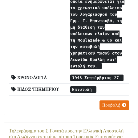
οποία ενημερώνεται για
το χρεωστικό υπόλοιπο
του λογαριασμού του
Εμμ. Γ. Μπαντουβά, τη
μη διάθεση των
υπόλοιπων ελαίων από
τη Moulazade & Co και
την καταβολή
χρηματικού ποσού στον
Λεωνίδα Κράλλη κατ'
εντολή του.
ΧΡΟΝΟΛΟΓΙΑ
1948 Σεπτέμβριος 27
ΕΙΔΟΣ ΤΕΚΜΗΡΙΟΥ
Επιστολή
Προβολή
Τηλεγράφημα του Σ.Γονατά προς την Ελληνική Αποστολή
στη Λωζάννη σχετικά με αίτημα Τουρκικής Επιτροπής για