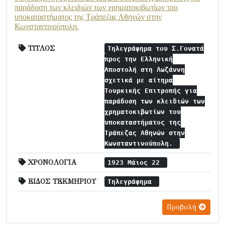
παράδοση των κλειδιών των χρηματοκιβωτίων του
υποκαταστήματος της Τράπεζας Αθηνών στην
Κωνσταντινούπολη.
ΤΙΤΛΟΣ
Τηλεγράφημα του Σ.Γονατά
προς την Ελληνική
Αποστολή στη Λωζάννη
σχετικά με αίτημα
Τουρκικής Επιτροπής για
παράδοση των κλειδιών των
χρηματοκιβωτίων του
υποκαταστήματος της
Τράπεζας Αθηνών στην
Κωνσταντινούπολη.
ΧΡΟΝΟΛΟΓΙΑ
1923 Μάιος 22
ΕΙΔΟΣ ΤΕΚΜΗΡΙΟΥ
Τηλεγράφημα
Προβολή