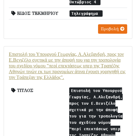
Οκτώβριος 4
ΕΙΔΟΣ ΤΕΚΜΗΡΙΟΥ
Τηλεγράφημα
Προβολή
Επιστολή του Υπουργού Γεωργίας, Α.Αλεξανδρή, προς τον
Ε.Βενιζέλο σχετικά με την άποψή του για την τροπολογία
του σχεδίου νόμου "περί επεκτάσεως υπερ της Τραπέζης
Αθηνών τινών εκ των προνομίων άτινα έχουσι χορηγηθή εις
την Τράπεζαν της Ελλάδος".
ΤΙΤΛΟΣ
Επιστολή του Υπουργού
Γεωργίας, Α.Αλεξανδρή,
προς τον Ε.Βενιζέλο
σχετικά με την άποψή
του για την τροπολογία
του σχεδίου νόμου
"περί επεκτάσεως υπερ
της Τραπέζης Αθηνών