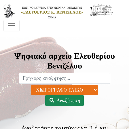
Ψηφιακό αρχείο Ελευθερίου
Βενιζέλου
Αναζήτηση
Αναζητήστε ταυτόχρονα 2 ή και