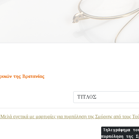
ρικών της Βρετανίας
Μελά σχετικά με μαρτυρίες για πυρπόληση της Σμύρνης από τους Το
Τηλεγράφημα το
πυρπόληση της 