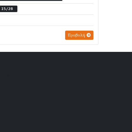
ς 15/28
Προβολή