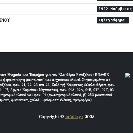
1922 Νοέμβριο
ΡΙΟΥ
Τηλεγράφημα
ακά Μνημεία και Τεκμήρια για τον Ελευθέριο Βενιζέλο» (ΕΠΑνΕΚ
ι ψηφιοποίηση μουσειακού και αρχειακού υλικού. Συγκεκριμένα: α)
ιζέλου, φακ. 21, 22, 23 και 24, Συλλογή Κόμματος Φιλελευθέρων, φακ.
 - 07, Αρχείο Κυριάκου Μητσοτάκη, φακ. 01Α, 02Α, 01Β, 02Β, 02Γ, 03
τογραφικό υλικό) και φακ. 01 (φωτογραφικό υλικό), β) 253 μουσειακά
είμενα, φωτιστικά, χαλιά, υφάσματα-ένδυση, τροχοφόρα).
Copyright ©
infolib.gr
2023