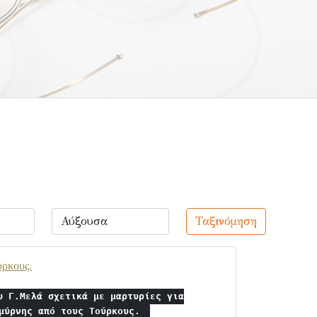
Ταξινόμηση
ύρκους.
υ Γ.Μελά σχετικά με μαρτυρίες για
Σμύρνης από τους Τούρκους.