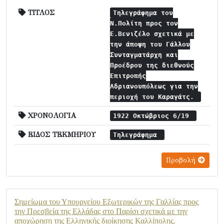
ΤΙΤΛΟΣ
Τηλεγράφημα του
Ν.Πολίτη προς τον
Ε.Βενιζέλο σχετικά με
την άποψη του Γάλλου
Συνταγματάρχη και
Προέδρου της διεθνούς
Επιτροπής
Αδριανουπόλεως για την
περιοχή του Καραγάτς.
ΧΡΟΝΟΛΟΓΙΑ
1922 Οκτώβριος 6/19
ΕΙΔΟΣ ΤΕΚΜΗΡΙΟΥ
Τηλεγράφημα
Προβολή
Σημείωμα του Υπουργείου Εξωτερικών της Γαλλίας προς
την Πρεσβεία της Ελλάδας στο Παρίσι σχετικά με την
αποχώρηση της Ελληνικής διοίκησης Καλλίπολης.