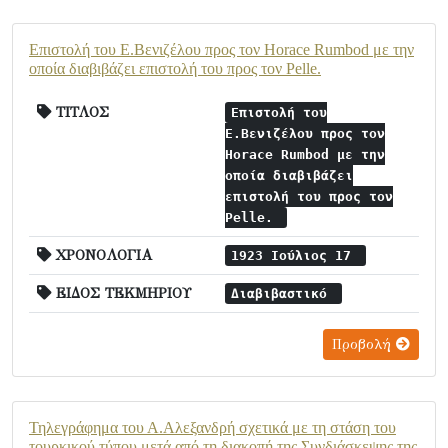
Επιστολή του Ε.Βενιζέλου προς τον Horace Rumbod με την
οποία διαβιβάζει επιστολή του προς τον Pelle.
ΤΙΤΛΟΣ
Επιστολή του
Ε.Βενιζέλου προς τον
Horace Rumbod με την
οποία διαβιβάζει
επιστολή του προς τον
Pelle.
ΧΡΟΝΟΛΟΓΙΑ
1923 Ιούλιος 17
ΕΙΔΟΣ ΤΕΚΜΗΡΙΟΥ
Διαβιβαστικό
Προβολή
Τηλεγράφημα του Α.Αλεξανδρή σχετικά με τη στάση του
τουρκικού τύπου μετά από τη διακοπή της Συνδιάσκεψης της