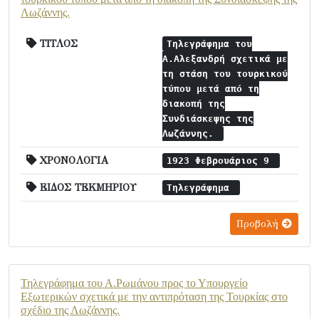
Λωζάννης.
ΤΙΤΛΟΣ
Τηλεγράφημα του
Α.Αλεξανδρή σχετικά με
τη στάση του τουρκικού
τύπου μετά από τη
διακοπή της
Συνδιάσκεψης της
Λωζάννης.
ΧΡΟΝΟΛΟΓΙΑ
1923 Φεβρουάριος 9
ΕΙΔΟΣ ΤΕΚΜΗΡΙΟΥ
Τηλεγράφημα
Προβολή
Τηλεγράφημα του Α.Ρωμάνου προς το Υπουργείο
Εξωτερικών σχετικά με την αντιπρόταση της Τουρκίας στο
σχέδιο της Λωζάννης.