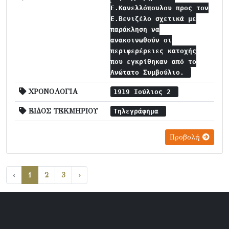
Ε.Κανελλόπουλου προς τον
Ε.Βενιζέλο σχετικά με
παράκληση να
ανακοινωθούν οι
περιφερέρειες κατοχής
που εγκρίθηκαν από το
Ανώτατο Συμβούλιο.
ΧΡΟΝΟΛΟΓΙΑ
1919 Ιούλιος 2
ΕΙΔΟΣ ΤΕΚΜΗΡΙΟΥ
Τηλεγράφημα
Προβολή
‹
1
2
3
›