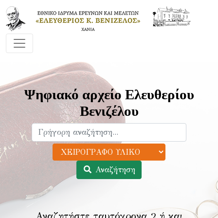
Ψηφιακό αρχείο Ελευθερίου
Βενιζέλου
Αναζήτηση
Αναζητήστε ταυτόχρονα 2 ή και