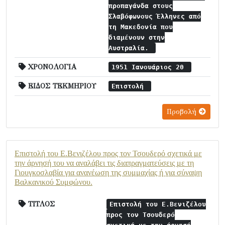
προπαγάνδα στους
Σλαβόφωνους Έλληνες από
τη Μακεδονία που
διαμένουν στην
Αυστραλία.
ΧΡΟΝΟΛΟΓΙΑ
1951 Ιανουάριος 20
ΕΙΔΟΣ ΤΕΚΜΗΡΙΟΥ
Επιστολή
Προβολή
Επιστολή του Ε.Βενιζέλου προς τον Τσουδερό σχετικά με
την άρνησή του να αναλάβει τις διαπραγματεύσεις με τη
Γιουγκοσλαβία για ανανέωση της συμμαχίας ή για σύναψη
Βαλκανικού Συμφώνου.
ΤΙΤΛΟΣ
Επιστολή του Ε.Βενιζέλου
προς τον Τσουδερό