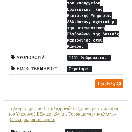
του Υπουργείου
Εσωτερικών, της
Κεντρικής Υπηρεσίας
Αλλοδαπών, σχετικά με
την μετανάστευση
Σλαβοφώνων της Δυτικής
Μακεδονίας στον
Καναδά.
ΧΡΟΝΟΛΟΓΙΑ
1931 Φεβρουάριος
ΕΙΔΟΣ ΤΕΚΜΗΡΙΟΥ
Σημείωμα
Προβολή
Τηλεγράφημα του Σ.Πολυχρονιάδη σχετικά με τις απόψεις
του Υπουργού Εξωτερικών της Τουρκίας για την ελληνο-
βουγλαρική προσέγγιση.