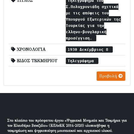
ΤΙΤΛΟΣ
Τηλεγράφημα του
Σ.Πολυχρονιάδη σχετικά
με τις απόψεις του
Υπουργού Εξωτερικών της
Τουρκίας για την
ελληνο-βουγλαρική
προσέγγιση.
ΧΡΟΝΟΛΟΓΙΑ
1930 Δεκέμβριος 8
ΕΙΔΟΣ ΤΕΚΜΗΡΙΟΥ
Τηλεγράφημα
Προβολή
Στο πλαίσιο του πρόσφατου έργου «Ψηφιακά Μνημεία και Τεκμήρια για
τον Ελευθέριο Βενιζέλο» (ΕΠΑνΕΚ 2014-2020) υλοποιήθηκε η
τεκμηρίωση και ψηφιοποίηση μουσειακού και αρχειακού υλικού.