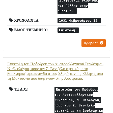
περιφέρειας Φλωρίνης
και Πέλλης στην
Αμερική.
ΧΡΟΝΟΛΟΓΙΑ
1931 Φεβρουάριος 13
ΕΙΔΟΣ ΤΕΚΜΗΡΙΟΥ
Επιστολή
Προβολή
Επιστολή του Πρόεδρου του Αυστροελληνικού Συνδέσμου,
Ν. Θεολόγου, προς τον Σ. Βενιζέλο σχετικά με τη
βουλγαρική προπαγάνδα στους Σλαβόφωνους Έλληνες από
τη Μακεδονία που διαμένουν στην Αυστραλία.
ΤΙΤΛΟΣ
Επιστολή του Πρόεδρου
του Αυστροελληνικού
Συνδέσμου, Ν. Θεολόγου,
προς τον Σ. Βενιζέλο
σχετικά με τη βουλγαρική