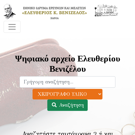
Ψηφιακό αρχείο Ελευθερίου
Βενιζέλου
Αναζήτηση
Αναζητήστε ταυτόχρονα 2 ή και