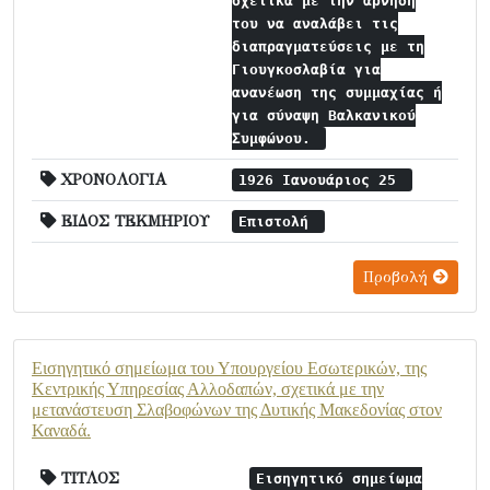
σχετικά με την άρνησή
του να αναλάβει τις
διαπραγματεύσεις με τη
Γιουγκοσλαβία για
ανανέωση της συμμαχίας ή
για σύναψη Βαλκανικού
Συμφώνου.
ΧΡΟΝΟΛΟΓΙΑ
1926 Ιανουάριος 25
ΕΙΔΟΣ ΤΕΚΜΗΡΙΟΥ
Επιστολή
Προβολή
Εισηγητικό σημείωμα του Υπουργείου Εσωτερικών, της
Κεντρικής Υπηρεσίας Αλλοδαπών, σχετικά με την
μετανάστευση Σλαβοφώνων της Δυτικής Μακεδονίας στον
Καναδά.
ΤΙΤΛΟΣ
Εισηγητικό σημείωμα